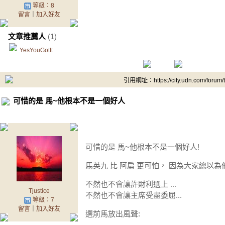
等級：8
留言
｜
加入好友
文章推薦人
(1)
YesYouGotIt
引用網址：https://city.udn.com/forum
可惜的是 馬~他根本不是一個好人
可惜的是 馬~他根本不是一個好人!
馬英九 比 阿扁 更可怕， 因為大家總以為
不然也不會讓許財利選上
...
Tjustice
不然也不會讓主席受盡委屈...
等級：7
留言
｜
加入好友
選前馬放出風聲: