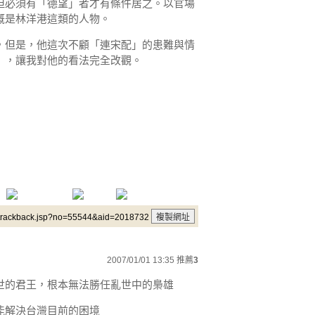
但必須有「德望」者才有條件居之。以官場
概是林洋港這類的人物。
，但是，他這次不顧「連宋配」的患難與情
），讓我對他的看法完全改觀。
/trackback.jsp?no=55544&aid=2018732
2007/01/01 13:35
推薦
3
世的君王，根本無法勝任亂世中的梟雄
能解決台灣目前的困境