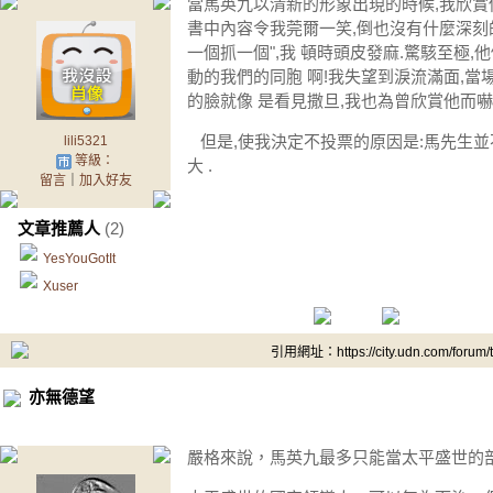
當馬英九以清新的形象出現的時候,我欣賞他
書中內容令我莞爾一笑,倒也沒有什麼深刻的
一個抓一個",我 頓時頭皮發麻.驚駭至極,
動的我們的同胞 啊!我失望到淚流滿面,當場
的臉就像 是看見撒旦,我也為曾欣賞他而嚇
但是,使我決定不投票的原因是:馬先生並
lili5321
等級：
大 .
留言
｜
加入好友
文章推薦人
(2)
YesYouGotIt
Xuser
引用網址：https://city.udn.com/forum
亦無德望
嚴格來說，馬英九最多只能當太平盛世的