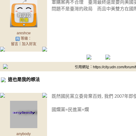
軍購案再不合理 臺灣最終還是要向美國
問題不是臺灣的政局 而且中美雙方在國
areshcw
等級：
留言
｜
加入好友
引用網址：https://city.udn.com/forum
這也是我的想法
既然國民黨立委背棄百姓, 我們 2007年即
國爛黨=民進黨=爛
anybody