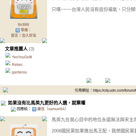
只嘆~~~~台灣人民沒有這份福氣，只分
lbc888
等級：
留言
｜
加入好友
文章推薦人
(3)
YesYouGotIt
Rebec
gardenia
引用網址：https://city.udn.com/forum
如果沒有比馬英九更好的人選，就棄權
回應給：
離弦（samuel64）
馬英九在我心目中的地位永遠無法與宋主
2008國民黨如果推出馬王配，我想國民黨