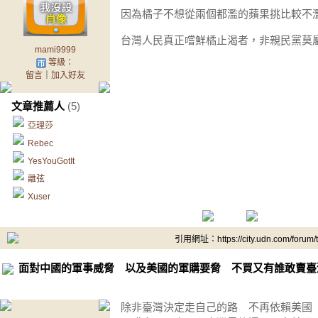
因為橘子不想從兩個都濫的蘋果挑比較不
台灣人民真正嚐鮮橘止渴者，非親民黨莫
mami9999
等級：
留言
｜
加入好友
文章推薦人
(5)
亞理莎
Rebec
YesYouGotIt
離弦
Xuser
引用網址：https://city.udn.com/forum
面對中國的軍事威脅 以及美國的軍購要脅 不買又有誰敢賣臺
除非臺灣決定走自己的路 不再依賴美國