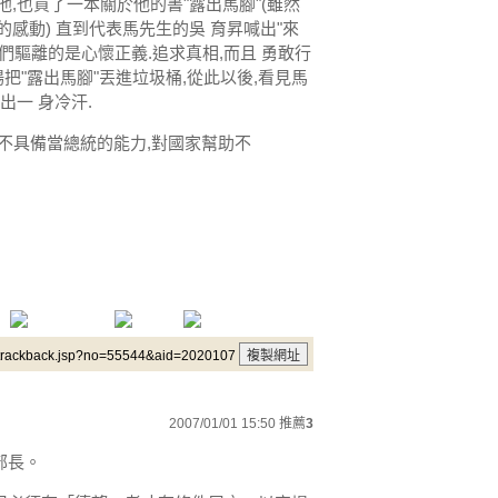
,也買了一本關於他的書"露出馬腳"(雖然
感動) 直到代表馬先生的吳 育昇喊出"來
他們驅離的是心懷正義.追求真相,而且 勇敢行
把"露出馬腳"丟進垃圾桶,從此以後,看見馬
出一 身冷汗.
不具備當總統的能力,對國家幫助不
/trackback.jsp?no=55544&aid=2020107
2007/01/01 15:50
推薦
3
部長。