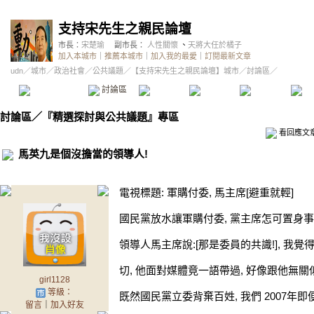
支持宋先生之親民論壇
市長：
宋楚瑜
副市長：
人性關懷
、
天將大任於橘子
加入本城市
｜
推薦本城市
｜
加入我的最愛
｜
訂閱最新文章
udn
／
城市
／
政治社會
／
公共議題
／
【支持宋先生之親民論壇】城市
／討論區／
本城市首頁
討論區
精華區
投票區
影像館
推
討論區
／
『精選探討與公共議題』專區
看回應文
馬英九是個沒擔當的領導人!
電視標題: 軍購付委, 馬主席[避重就輕]
國民黨放水讓軍購付委, 黨主席怎可置身事外
領導人馬主席說:[那是委員的共識!], 我
切, 他面對媒體竟一語帶過, 好像跟他無關
girl1128
等級：
既然國民黨立委背棄百姓, 我們 2007年即
留言
｜
加入好友