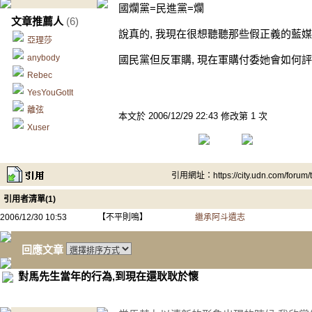
國爛黨=民進黨=爛
文章推薦人
(6)
說真的, 我現在很想聽聽那些假正義的藍媒
亞理莎
anybody
國民黨但反軍購, 現在軍購付委她會如何評
Rebec
YesYouGotIt
離弦
本文於
2006/12/29 22:43 修改第 1 次
Xuser
引用網址：https://city.udn.com/forum
引用者清單(1)
2006/12/30 10:53
【不平則鳴】
繼承阿斗遺志
回應文章
對馬先生當年的行為,到現在還耿耿於懷