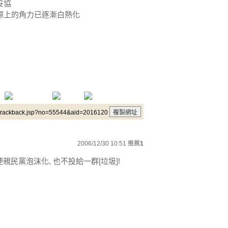
妥協
際上的角力已逐漸白熱化
/trackback.jsp?no=55544&aid=2016120
2006/12/30 10:51
推薦
1
便親民黨泡沫化, 也不投給一群[垃圾]!