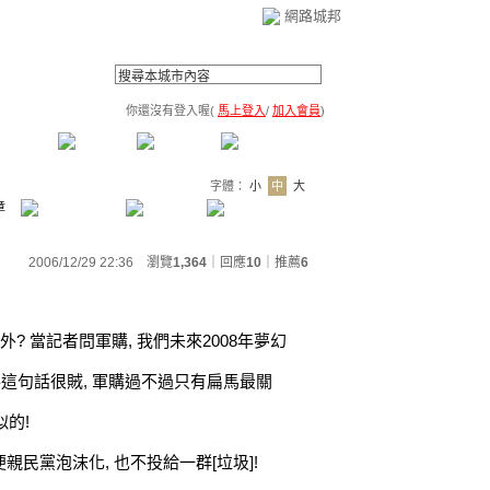
網路城邦
你還沒有登入喔(
馬上登入
/
加入會員
)
薦連結
公告區
訪客簿
市政中心
(0)
字體：
小
中
大
章
2006/12/29 22:36 瀏覽
1,364
｜回應
10
｜
推薦
6
? 當記者問軍購, 我們未來2008年夢幻
覺得這句話很賊, 軍購過不過只有扁馬最關
似的!
便親民黨泡沫化, 也不投給一群[垃圾]!