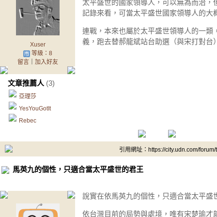
太平盛世的國家領導人，可以無為而治，
記錄來看，可當太平盛世國家領導人的大
連戰，本來也屬於太平盛世領導人的一類
義，跑去替郝龍斌站台助選（與宋打對台
Xuser
等級：8
留言
｜
加入好友
文章推薦人
(3)
亞理莎
YesYouGotIt
Rebec
引用網址：https://city.udn.com/forum
馬英九的個性，只適合當太平盛世的君王
說實在依馬英九的個性，只適合當太平盛
依台灣目前的局勢與處境，唯有宋楚瑜才