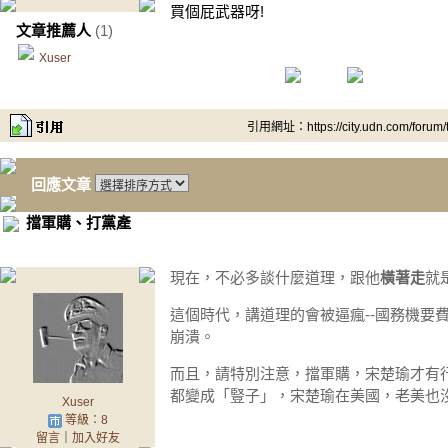
買個屁武器呀!
文章推薦人
(1)
Xuser
引用網址：https://city.udn.com/forum
回應文章
擋軍購、打黨產
現在，不必多談什麼道理，跟他
橫著走
就
這個時代，講道理的會被逼瘋--國務機要
崩潰。
而且，請特別注意，擋軍購，宋楚瑜才有
都變成「豎子」，宋楚瑜在美國，老美也
Xuser
等級：8
留言
｜
加入好友