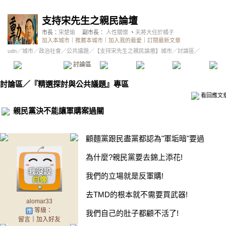
支持宋先生之親民論壇
市長：
宋楚瑜
副市長：
人性關懷
、
天將大任於橘子
加入本城市
｜
推薦本城市
｜
加入我的最愛
｜
訂閱最新文章
udn
／
城市
／
政治社會
／
公共議題
／
【支持宋先生之親民論壇】城市
／討論區／
本城市首頁
討論區
精華區
投票區
影像館
推
討論區
／
『精選探討與公共議題』專區
看回應文
親民黨決不能讓軍購案過關
顧麵黨跟民盡黨都認為"軍垢暗"要過
為什麼?親民黨要去錦上添花!
我們的立場就是反軍購!
去TMD的根本就不需要買武器!
alomar33
等級：
我們自己的肚子都顧不活了!
留言
｜
加入好友