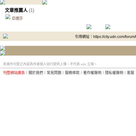
文章推薦人
(1)
亞理莎
引用網址：https://city.udn.com/forum
本城市刊登之內容為作者個人自行提供上傳，不代表 udn 立場。
刊登網站廣告
︱
關於我們
︱
常見問題
︱
服務條款
︱
著作權聲明
︱
隱私權聲明
︱
客服