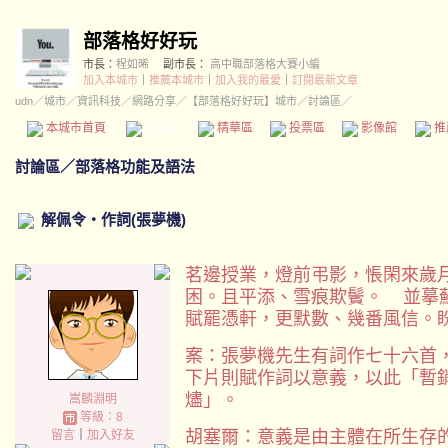
部落格好好玩
市長：
程如晞
副市長：
高中職部落格大賽小編
加入本城市
｜
推薦本城市
｜
加入我的最愛
｜
訂閱最新文章
udn
／
城市
／
資訊科技
／
網路分享
／
【部落格好好玩】城市
／討論區／
本城市首頁
討論區
精華區
投票區
影像館
推
討論區
／
部落格功能及語法
解佩令‧作詞(張夢機)
茗邊授業，燈前弔影，悵閑來歲
困。且平添、雪痕欺鬢。 並摹
賦罷憑軒，更默數、幾番風信。
案：張夢機先生有詞作七十六首
下片則賦作詞以意義，以此「暫
燼」。
嵩麟淵明
等級：8
胡塞爾：意義是由主體在所生存
留言
｜
加入好友