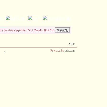
um/trackback.jsp?no=55417&aid=6669708
▲top
Powered by
udn.com