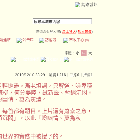
網路城邦
你還沒有登入喔(
馬上登入
/
加入會員
)
薦連結
公告區
訪客簿
市政中心
(0)
字體：
小
中
大
2019/12/10 23:29 瀏覽
1,216
｜回應
0
｜
推薦
1
月輕拋盡。漸老填詞，只解道、嗟卑嘆
蘇柳，何分姜陸，試新聲、暫銷沉悶。
盼幽情、莫為灰燼。
，每首都有題目。上片還有蕭索之意，
銷沉悶」，以此「盼幽情、莫為灰
的世界的實踐中被授予的。