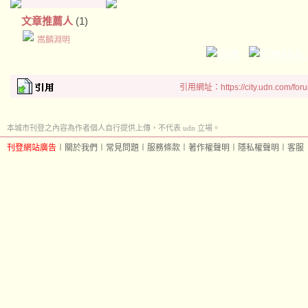
文章推薦人
(1)
嵩麟淵明
引用網址：https://city.udn.com/for
本城市刊登之內容為作者個人自行提供上傳，不代表 udn 立場。
刊登網站廣告
︱
關於我們
︱
常見問題
︱
服務條款
︱
著作權聲明
︱
隱私權聲明
︱
客服