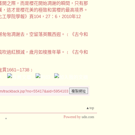
盛開之際，而是櫻花開始凋謝的瞬間，只有那
嘆，這才是櫻花美的極致和賞櫻的最高境界。
院學報》頁104，27：6，2010年12
堪匆匆凋謝去，空留落英飄西遐。﹝《古今和
風吹過紅顏減，歲月如梭推年華。﹝《古今和
661─1738﹞
um/trackback.jsp?no=55417&aid=5954103
▲top
Powered by
udn.com