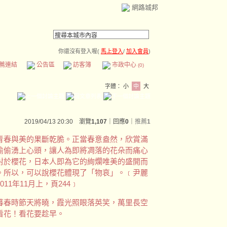
網路城邦
你還沒有登入喔(
馬上登入
/
加入會員
)
薦連結
公告區
訪客簿
市政中心
(0)
字體：
小
中
大
2019/04/13 20:30 瀏覽
1,107
｜回應
0
｜
推薦
1
青春與美的果斷乾脆。正當春意盎然，欣賞滿
偷偷湧上心頭，讓人為即將凋落的花朵而痛心
對於櫻花，日本人即為它的絢爛唯美的盛開而
。所以，可以說櫻花體現了「物哀」。﹝尹麗
1年11月上，頁244﹞
暮春時節天將曉，霞光照眼落英笑，萬里長空
看花！看花要趁早。