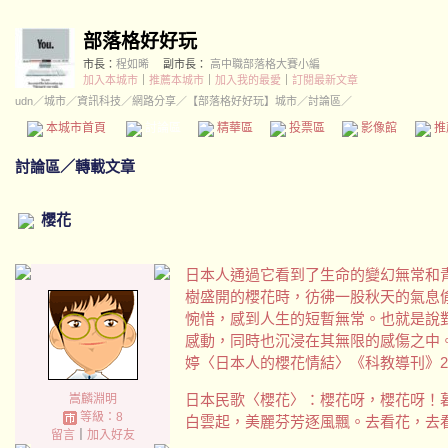
部落格好好玩
市長：
程如晞
副市長：
高中職部落格大賽小編
加入本城市
｜
推薦本城市
｜
加入我的最愛
｜
訂閱最新文章
udn
／
城市
／
資訊科技
／
網路分享
／
【部落格好好玩】城市
／討論區／
本城市首頁
討論區
精華區
投票區
影像館
推
討論區
／
轉載文章
櫻花
日本人通過它看到了生命的變幻無常和
樹盛開的櫻花時，彷彿一股秋天的氣息
惋惜，感到人生的短暫無常。也就是說
感動，同時也沉浸在其無限的感傷之中
婷〈日本人的櫻花情結〉《科教導刊》201
日本民歌〈櫻花〉：櫻花呀，櫻花呀！
嵩麟淵明
等級：8
白雲起，美麗芬芳逐風飄。去看花，去
留言
｜
加入好友