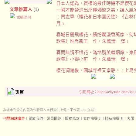
日本人認為，賞櫻的最佳時機不是櫻花
文章推薦人
(1)
一瞬才能營造出那種殘缺之美，讓人感
﹝閆志章〈櫻花和日本國民性〉《吉林化工學
嵩麟淵明
月﹞
春城日麗飛櫻花，繽紛爛漫香萬家。何
歌集》惟喬親王 作，朱萬清 譯﹞
春雨無情不惜花，滿地殘英鎖烟霞。東
歌集》小野小町 作，朱萬清 譯﹞
櫻花凋謝後，圓城寺裡又寧靜。﹝上島鬼貫1
引用網址：https://city.udn.com/for
本城市刊登之內容為作者個人自行提供上傳，不代表 udn 立場。
刊登網站廣告
︱
關於我們
︱
常見問題
︱
服務條款
︱
著作權聲明
︱
隱私權聲明
︱
客服