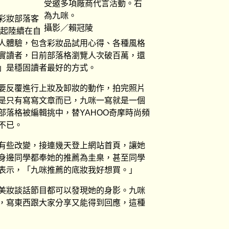
受邀多項廠商代言活動。右
為九咪。
彩妝部落客
攝影／賴冠陵
年起陸續在自
人體驗，包含彩妝品試用心得、各種風格
實讀者，日前部落格瀏覽人次破百萬，還
」是穩固讀者最好的方式。
要反覆進行上妝及卸妝的動作，拍完照片
是只有寫寫文章而已，九咪一寫就是一個
部落格被編輯挑中，替YAHOO奇摩時尚頻
不已。
有些改變，接連幾天登上網站首頁，讓她
身邊同學都奉她的推薦為圭臬，甚至同學
表示，「九咪推薦的底妝我好想買。」
美妝談話節目都可以發現她的身影。九咪
，寫東西跟大家分享又能得到回應，這種