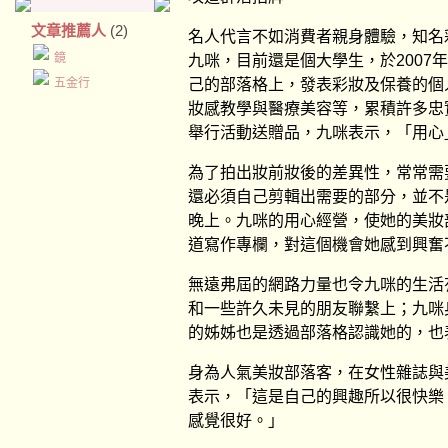
文章推薦人
(2)
名人代言不如消費者親身體驗，知名
鏡
九咪，目前還是個大學生，於2007
五金行
己的部落格上，發表彩妝及保養的個
妝感教學與醫療美容等，累積許多忠
舉行活動送贈品，九咪表示，「用心
為了拍出妝前妝後的差異性，常常需
還必須自己剪輯出需要的部分，並不
晚上。九咪的用心經營，使她的美妝
道寫作專欄，對這個機會她感到興奮
無遠弗屆的網路力量也令九咪的生活
和一些許久未見的朋友聯繫上；九咪
的姊姊也是透過部落格認識她的，也
身為人氣美妝部落客，在女性雜誌與
表示，「這是自己的興趣所以很快樂
感覺很好。」