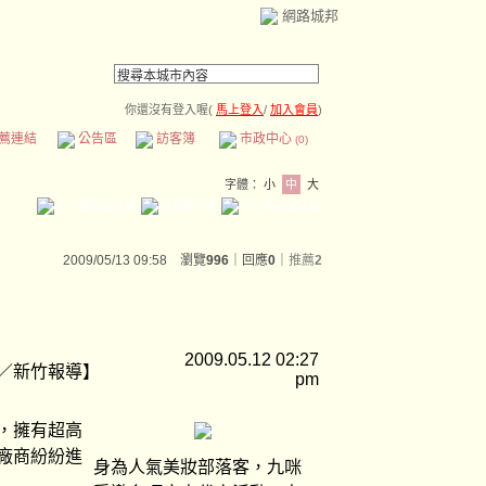
網路城邦
你還沒有登入喔(
馬上登入
/
加入會員
)
薦連結
公告區
訪客簿
市政中心
(0)
字體：
小
中
大
2009/05/13 09:58 瀏覽
996
｜回應
0
｜
推薦
2
2009.05.12 02:27
／新竹報導】
pm
，擁有超高
廠商紛紛進
身為人氣美妝部落客，九咪