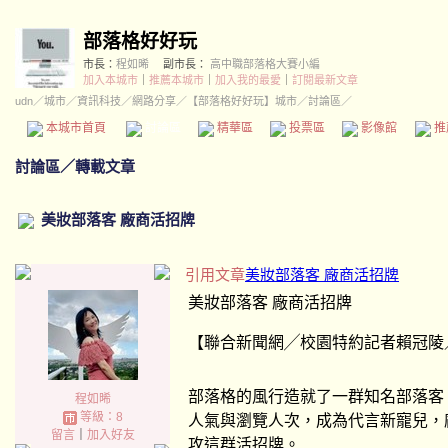
部落格好好玩
市長：
程如晞
副市長：
高中職部落格大賽小編
加入本城市
｜
推薦本城市
｜
加入我的最愛
｜
訂閱最新文章
udn
／
城市
／
資訊科技
／
網路分享
／
【部落格好好玩】城市
／討論區／
本城市首頁
討論區
精華區
投票區
影像館
推
討論區
／
轉載文章
美妝部落客 廠商活招牌
引用文章
美妝部落客 廠商活招牌
美妝部落客 廠商活招牌
【聯合新聞網╱校園特約記者賴冠陵
部落格的風行造就了一群知名部落客
程如晞
等級：8
人氣與瀏覽人次，成為代言新寵兒，
留言
｜
加入好友
攻這群活招牌。