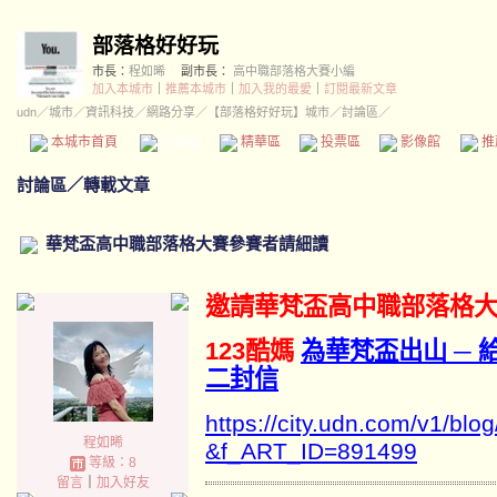
部落格好好玩
市長：
程如晞
副市長：
高中職部落格大賽小編
加入本城市
｜
推薦本城市
｜
加入我的最愛
｜
訂閱最新文章
udn
／
城市
／
資訊科技
／
網路分享
／
【部落格好好玩】城市
／討論區／
本城市首頁
討論區
精華區
投票區
影像館
推
討論區
／
轉載文章
華梵盃高中職部落格大賽參賽者請細讀
邀請華梵盃高中職部落格大
123酷媽
為華梵盃出山 ─
二封信
https://city.udn.com/v1/blog
程如晞
&f_ART_ID=891499
等級：8
留言
｜
加入好友