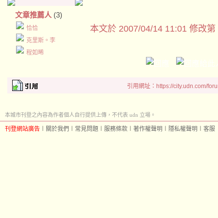
文章推薦人
(3)
本文於
2007/04/14 11:01 修改第
恰恰
克里斯。李
程如晞
引用網址：https://city.udn.com/for
本城市刊登之內容為作者個人自行提供上傳，不代表 udn 立場。
刊登網站廣告
︱
關於我們
︱
常見問題
︱
服務條款
︱
著作權聲明
︱
隱私權聲明
︱
客服