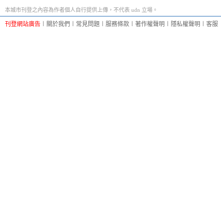
本城市刊登之內容為作者個人自行提供上傳，不代表 udn 立場。
刊登網站廣告
︱
關於我們
︱
常見問題
︱
服務條款
︱
著作權聲明
︱
隱私權聲明
︱
客服