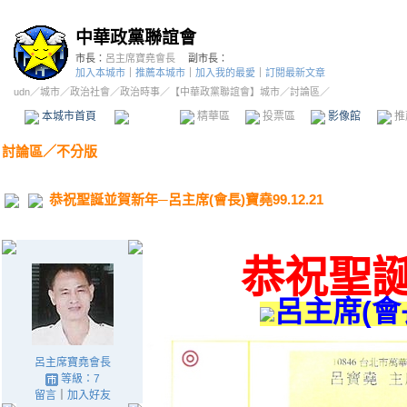
中華政黨聯誼會
市長：
呂主席寶堯會長
副市長：
加入本城市
｜
推薦本城市
｜
加入我的最愛
｜
訂閱最新文章
udn
／
城市
／
政治社會
／
政治時事
／
【中華政黨聯誼會】城市
／討論區／
本城市首頁
討論區
精華區
投票區
影像館
推
討論區
／
不分版
恭祝聖誕並賀新年─呂主席(會長)寶堯99.12.21
恭祝聖
呂主席(會
呂主席寶堯會長
等級：7
留言
｜
加入好友