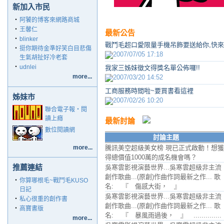
新加入市民
‧
阿饕的博客來網路商城
‧
王馨仁
最新公告
‧
blinker
戰鬥毛超口愛限量手機吊飾要送給你,快來
‧
挺你期待金準好笑白目悲傷
2007/07/05 17:18
生氣胡扯好冷老套
‧
udnlei
我家三姊妹徵文得獎名單公佈囉!!
more...
2007/03/20 14:52
工商服務時間啦~要買書看這裡
姊妹市
2007/02/26 10:20
聯合電子報‧閱
讀上癮
最新討論
數位閱讀網
討論主題
more...
騰訊美空超級美女榜 現已正式啟動！想獲
得總價值1000萬的成名機會嗎？
推薦連結
吳寒雲影視演藝世界...吳寒雲超級非主流
創作歌曲...(原創)作曲作詞最新之作... 歌
‧
你算哪根毛~戰鬥毛KUSO
名: 『 傷感大街， 』
日記
吳寒雲影視演藝世界...吳寒雲超級非主流
‧
私心很重的創作書
創作歌曲...(原創)作曲作詞最新之作... 歌
‧
高寶書版
名: 『 暴風雨過後， 』 ..............
more...