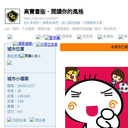
高寶書版．閱讀你的風格
https://city.udn.com/5157
加入本城市
｜
推薦本城市
｜
加入我的最愛
｜
訂閱最新文章
udn
／
城市
／
人文藝術
／
閱讀出版
／
【高寶書版．閱讀你的風格】城市
／城市首頁／
本城市首頁
討論區
精華區
投票區
影像館
推
本城市已被
城市位置
黃金奎馬多／266,299
城市小檔案
建城：2006/11/27
市民：35
訪客：129,940
文章：158
推薦：
0
活力：0.0
市民名單
黑名單