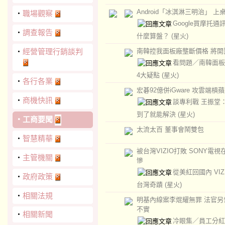
Android「冰淇淋三明治」 上
‧
職場觀察
Google買摩托通
‧
調查報告
什麼算盤？
(星火)
‧
經營管理行銷談判
南韓控我面板廠壟斷價格 將開
看問題／南韓面板
4大疑點
(星火)
‧
各行各業
宏碁92億併iGware 攻雲端槓
‧
商機快訊
談專利戰 王振堂
到了就能解決
(星火)
‧
工商要聞
太流太百 董事會鬧雙包
‧
智慧精華
被台灣VIZIO打敗 SONY電視
‧
主管機關
慘
從美紅回國內 VIZ
‧
政府政策
台灣奇蹟
(星火)
‧
相關法規
明基內線案李焜耀無罪 法官另
不實
‧
相關新聞
冷眼集／員工分紅