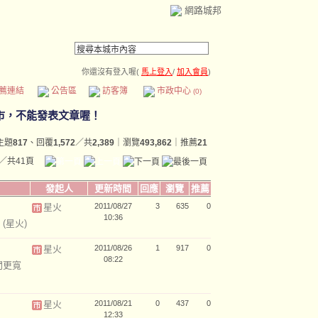
網路城邦
你還沒有登入喔(
馬上登入
/
加入會員
)
薦連結
公告區
訪客簿
市政中心
(0)
主題
817
、回覆
1,572
／共
2,389
｜瀏覽
493,862
｜推薦
21
／共41頁
發起人
更新時間
回應
瀏覽
推薦
星火
2011/08/27
3
635
0
10:36
示
(星火)
星火
2011/08/26
1
917
0
08:22
間更寬
星火
2011/08/21
0
437
0
12:33