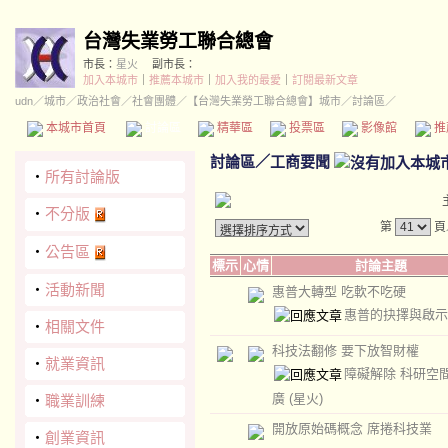
台灣失業勞工聯合總會
市長：
星火
副市長：
加入本城市
｜
推薦本城市
｜
加入我的最愛
｜
訂閱最新文章
udn
／
城市
／
政治社會
／
社會團體
／
【台灣失業勞工聯合總會】城市
／討論區／
本城市首頁
討論區
精華區
投票區
影像館
推
討論區
／
工商要聞
‧
所有討論版
‧
不分版
第
頁
‧
公告區
標示
心情
討論主題
‧
活動新聞
惠普大轉型 吃軟不吃硬
惠普的抉擇與啟
‧
相關文件
科技法翻修 要下放智財權
‧
就業資訊
障礙解除 科研空
廣
(星火)
‧
職業訓練
開放原始碼概念 席捲科技業
‧
創業資訊