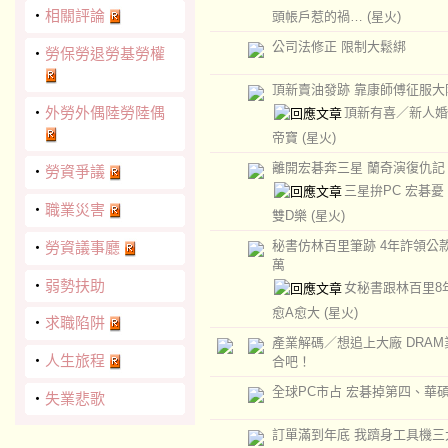
‧
相關評論
頭帳戶惹的禍…
(星火)
公司法修正 限制大鬆綁
‧
勞保勞退勞基勞權
頂新賣油發跡 靠康師傅征服大
‧
外勞外偶陸勞陸偶
頂新有喜／新人婚
帝寶
(星火)
離開宏碁奔三星 蘭奇演復仇記
‧
勞資爭議
三星拚PC 宏碁
‧
職業災害
雙D樂
(星火)
秘書仿林百里筆跡 4年詐領公款8
‧
勞資議事廳
萬
‧
弱勢扶助
女秘書跟林百里8
愈A愈大
(星火)
‧
求職陷阱
產業解碼／想追上大廠 DRAM
‧
人生旅程
合吧！
全球PC市占 宏碁掉第四、華
‧
失業悲歌
訂單滿到年底 我躋身工具機三