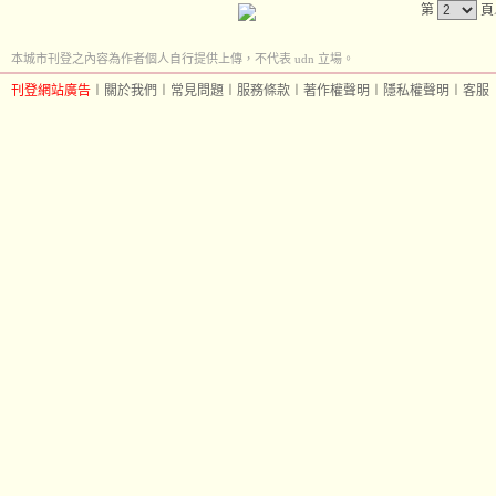
第
頁
本城市刊登之內容為作者個人自行提供上傳，不代表 udn 立場。
刊登網站廣告
︱
關於我們
︱
常見問題
︱
服務條款
︱
著作權聲明
︱
隱私權聲明
︱
客服