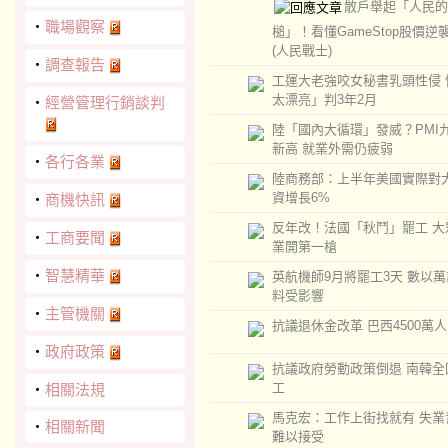
散戶舉起「人民的
‧
職場觀察
槌」！看懂GameStop股價逆
(人民戰士)
‧
調查報告
工運大老強咬女秘書乳頭性侵 
太漂亮」判3年2月
‧
經營管理行銷談判
陸「國內大循環」發威？PMI
新高 就業外需仍疲弱
‧
各行各業
陸商務部：上半年美國實際對
資增長6%
‧
商機快訊
反年改！法國「秋鬥」罷工 大
‧
工商要聞
業開第一槍
‧
智慧精華
英航機師9月將罷工3天 數以
料受影響
‧
主管機關
抗議退休金改革 巴西4500萬
‧
政府政策
抗議政府勞動政策倒退 南韓全
工
‧
相關法規
馬克宏：工作上街找就有 失業
‧
相關新聞
難以接受