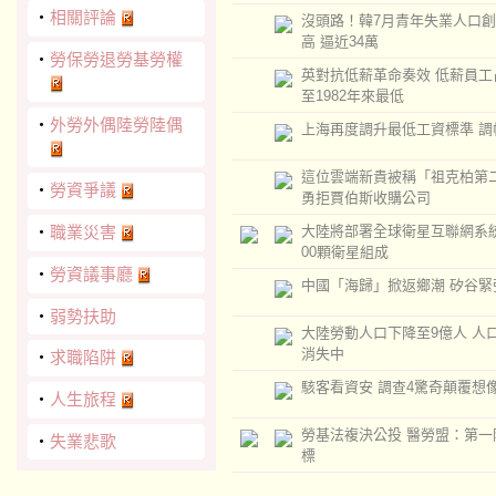
‧
相關評論
沒頭路！韓7月青年失業人口創
高 逼近34萬
‧
勞保勞退勞基勞權
英對抗低薪革命奏效 低薪員工
至1982年來最低
‧
外勞外偶陸勞陸偶
上海再度調升最低工資標準 調幅
這位雲端新貴被稱「祖克柏第
‧
勞資爭議
勇拒賈伯斯收購公司
‧
職業災害
大陸將部署全球衛星互聯網系
00顆衛星組成
‧
勞資議事廳
中國「海歸」掀返鄉潮 矽谷緊
‧
弱勢扶助
大陸勞動人口下降至9億人 人
消失中
‧
求職陷阱
駭客看資安 調查4驚奇顛覆想
‧
人生旅程
勞基法複決公投 醫勞盟：第一
‧
失業悲歌
標