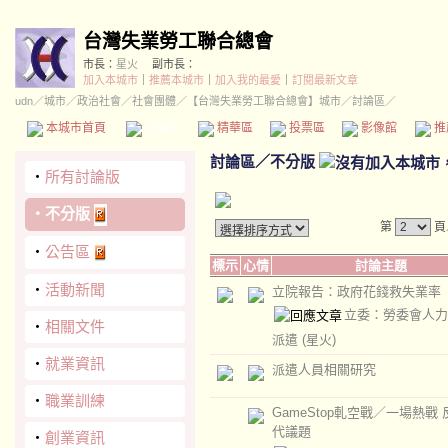
台灣失業勞工聯合總會
市長：
星火
副市長：
加入本城市
｜
推薦本城市
｜
加入我的最愛
｜
訂閱最新文章
udn
／
城市
／
政治社會
／
社會團體
／
【台灣失業勞工聯合總會】城市
／討論區／
本城市首頁
討論區
精華區
投票區
影像館
推
討論區
／
不分版
‧
所有討論版
‧
不分版
第
頁
‧
公告區
標示
心情
討論主題
‧
活動新聞
立院報告：政府花錢救失業率
立委：勞委會人力
‧
相關文件
派遣
(星火)
‧
就業資訊
派遣人員相關研究
‧
職業訓練
GameStop軋空戰／一場熱戰
代議題
‧
創業資訊