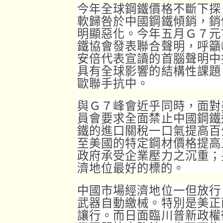
今年全球鋼鐵價格不斷下探
軟歸咎於中國鋼鐵傾銷，銷
明顯惡化。今年五月Ｇ７元
鐵協會發表聯合聲明，呼籲
安倍代表宣讀的首腦聲明中
具有全球影響的結構性課題
歐聯手抗中。
與Ｇ７峰會近乎同時，面對
員會要求全面禁止中國鋼鐵
鐵的進口關稅一口氣提高百
至美國的特定鋼材價格提高
政府承受企業壓力之沉重；
濟地位最好的標的。
中國市場經濟地位一但放行
武器自動繳械。特別是美正
讓行。而日面臨川普新政權