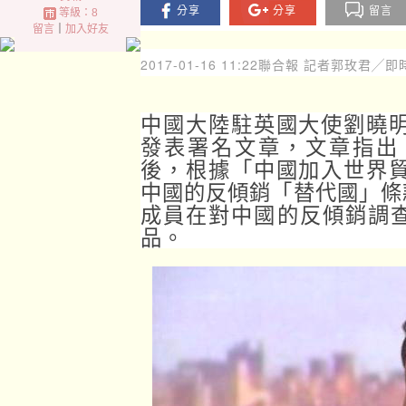
分享
分享
留言
等級：8
留言
｜
加入好友
2017-01-16 11:22
聯合報 記者郭玫君╱即
中國大陸駐英國大使劉曉明
發表署名文章，文章指出
後，根據「中國加入世界貿
中國的反傾銷「替代國」條
成員在對中國的反傾銷調
品。