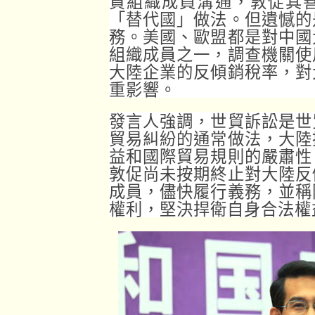
貿組織成員溝通，敦促其
「替代國」做法。但遺憾的
務。美國、歐盟都是對中國
組織成員之一，調查機關使
大陸企業的反傾銷稅率，對
重影響。
發言人強調，世貿訴訟是世
貿易糾紛的通常做法，大陸
益和國際貿易規則的嚴肅性
敦促尚未按期終止對大陸反
成員，儘快履行義務，並稱
權利，堅決捍衛自身合法權