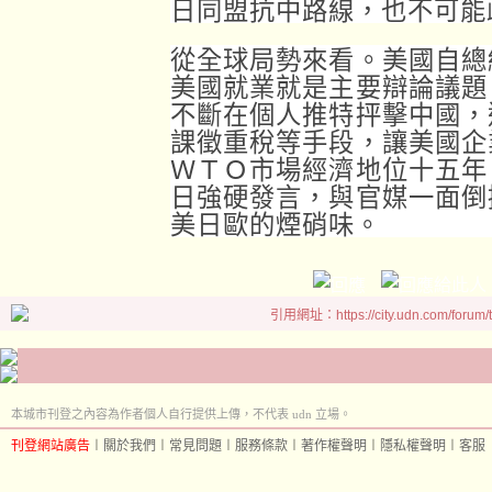
日同盟抗中路線，也不可能
從全球局勢來看。美國自總
美國就業就是主要辯論議題
不斷在個人推特抨擊中國，
課徵重稅等手段，讓美國企
ＷＴＯ市場經濟地位十五年
日強硬發言，與官媒一面倒
美日歐的煙硝味。
引用網址：https://city.udn.com/forum
本城市刊登之內容為作者個人自行提供上傳，不代表 udn 立場。
刊登網站廣告
︱
關於我們
︱
常見問題
︱
服務條款
︱
著作權聲明
︱
隱私權聲明
︱
客服