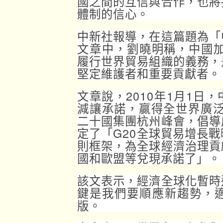
國之間的互信與合作，也將
體制的信心。
中新社報導，在這篇題為「
文章中，劉曉明稱，中國加
履行世界貿易組織的義務，
堅定維護者和重要貢獻者。
文章說，2010年1月1日
減讓承諾，贏得全世界廣泛
二十國集團杭州峰會，倡導
定了「G20全球貿易增長
則框架，為全球經濟治理貢
國和歐盟等兌現承諾了」。
該文表示，經濟全球化暫時
鍵是我們要順應新趨勢，
版。