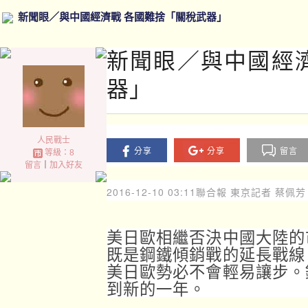
新聞眼／與中國經濟戰 各國難捨「關稅武器」
新聞眼／與中國經
器」
人民戰士
分享
分享
留言
等級：8
留言
｜
加入好友
2016-12-10 03:11
聯合報 東京記者 蔡佩芳
美日歐相繼否決中國大陸的
既是鋼鐵傾銷戰的延長戰線
美日歐勢必不會輕易讓步。
到新的一年。