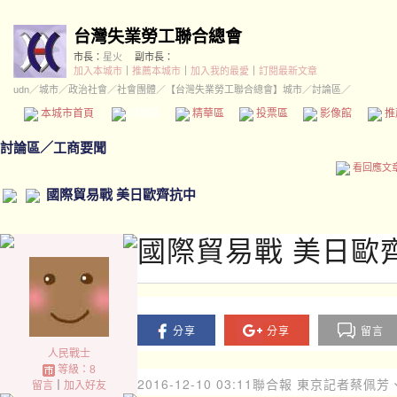
台灣失業勞工聯合總會
市長：
星火
副市長：
加入本城市
｜
推薦本城市
｜
加入我的最愛
｜
訂閱最新文章
udn
／
城市
／
政治社會
／
社會團體
／
【台灣失業勞工聯合總會】城市
／討論區／
本城市首頁
討論區
精華區
投票區
影像館
推
討論區
／
工商要聞
看回應文
國際貿易戰 美日歐齊抗中
國際貿易戰 美日歐
分享
分享
留言
人民戰士
等級：8
2016-12-10 03:11
聯合報 東京記者蔡佩芳
留言
｜
加入好友