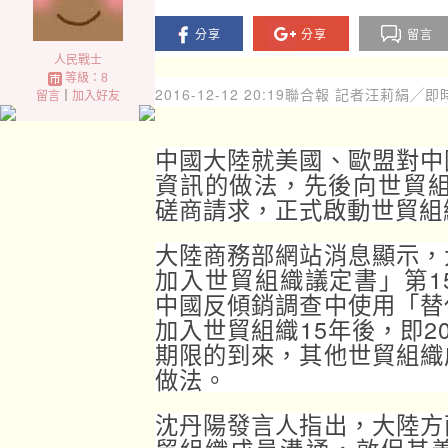
分享
分享
留言
人民戰士
等級：8
2016-12-12 20:19
聯合報 記者汪莉絹╱即
留言
｜
加入好友
中國大陸就美國、歐盟對中
資訊的做法，先後向世貿組
磋商請求，正式啟動世貿組
大陸商務部網站消息顯示，
加入世貿組織議定書」第1
中國反傾銷調查中使用「替
加入世貿組織15年後，即20
期限的到來，其他世貿組織
做法。
沈丹陽發言人指出，大陸方