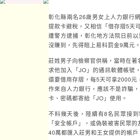
彰化縣兩名26歲男女上人力銀行
提款卡避稅，又相信「借存摺5天可
遭警方逮捕，彰化地方法院日前以
沒賺到，先得賠上易科罰金9萬元
莊姓男子向檢察官供稱，當時在著
求他加入「JO」的通訊軟體帳號
還要借用存摺，每5天可拿2000
作來自人力銀行，應該不是詐騙，
卡、密碼都寄給「JO」使用。
不料幾天後，陸續有8名民眾接
「安全帳戶」，或偽裝被害民眾的
40萬都匯入莊男和王女提供的帳