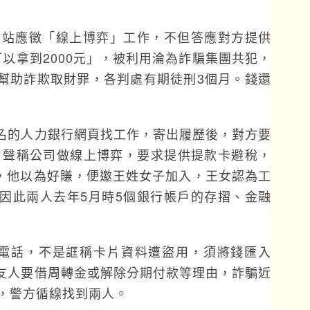
網站應徵「線上博弈」工作，不但答應對方提供
以拿到2000元」，被利用淪為詐騙集團共犯，
幫助詐欺取財罪，各判處有期徒刑3個月。錢還
。
名的人力銀行網頁找工作，寄出履歷後，對方要
，聲稱公司做線上博弈，要求提供提款卡避稅，
元，他以為好賺，便邀王姓女子加入，王女認為工
因此兩人去年5月時5個銀行帳戶的存摺、金融
到電話，不是誆稱卡片資料遭盜用，須將錢匯入
友人要借周轉金或解除分期付款等理由，詐騙近
戶，警方循線找到兩人。