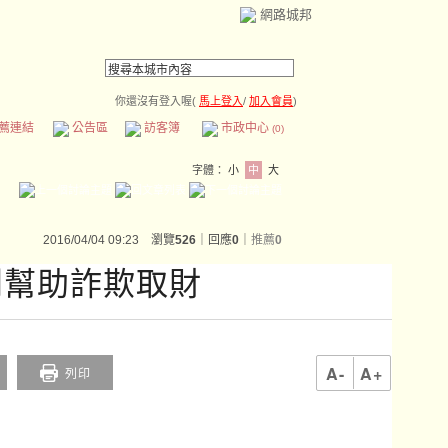
網路城邦
你還沒有登入喔(
馬上登入
/
加入會員
)
薦連結
公告區
訪客簿
市政中心
(0)
字體：
小
中
大
2016/04/04 09:23 瀏覽
526
｜回應
0
｜
推薦
0
判幫助詐欺取財
A-
A+
列印