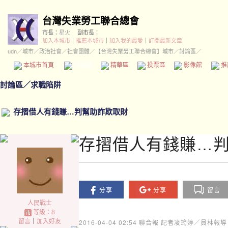
台灣失業勞工聯合總會
市長：
星火
副市長：
加入本城市
｜
推薦本城市
｜
加入我的最愛
｜
訂閱最新文章
udn
／
城市
／
政治社會
／
社會團體
／
【台灣失業勞工聯合總會】城市
／討論區／
本城市首頁
討論區
精華區
投票區
影像館
推
討論區
／
求職陷阱
存摺借人有錢賺…判幫助詐欺取財
存摺借人有錢賺…
分享
分享
留言
人民戰士
等級：8
留言
｜
加入好友
2016-04-04 02:54
聯合報 記者凌筠婷／員林報導