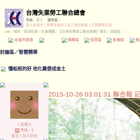
台灣失業勞工聯合總會
市長：
星火
副市長：
加入本城市
｜
推薦本城市
｜
加入我的最愛
｜
訂閱最新文章
udn
／
城市
／
政治社會
／
社會團體
／
【台灣失業勞工聯合總會】城市
／討論區／
本城市首頁
討論區
精華區
投票區
影像館
推
討論區
／
智慧精華
懂蚯蚓的好 他化糞便成金土
2015-10-26 03:01:31 
人民戰士
等級：8
留言
｜
加入好友