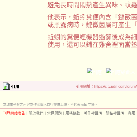
避免長時間悶熱產生異味、蚊
他表示，蚯蚓糞便內含「鏈黴
或黑露病時，鏈黴菌屬可產生
蚯蚓的糞便經機器過篩後成為
使用，還可以鋪在雞舍裡面當
引用網址：https://city.udn.com/forum
本城市刊登之內容為作者個人自行提供上傳，不代表 udn 立場。
刊登網站廣告
︱
關於我們
︱
常見問題
︱
服務條款
︱
著作權聲明
︱
隱私權聲明
︱
客服