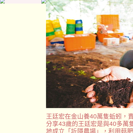
王廷宏在金山養40萬隻蚯蚓，
分享43歲的王廷宏是與40多
地成立「坵隱農場」，利用菇