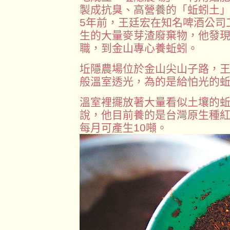
製成抗臭、高營養的「蚯蚓土
5年前，王廷宏在知名啤酒公司
生的大量麥芽渣廢棄物，他發
職，到金山專心養蚯蚓。
坵隱農場位於金山尖山子路，
般溫室透光，為的是給怕光的
溫室裡擺放著大量看似土壤的
說，他目前養的是台灣原生種紅
每月可產生10噸。