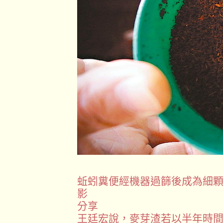
蚯蚓糞便經機器過篩後成為細顆
影
分享
王廷宏說，麥芽渣若以半年時間