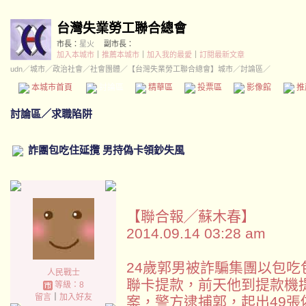
台灣失業勞工聯合總會
市長：
星火
副市長：
加入本城市
｜
推薦本城市
｜
加入我的最愛
｜
訂閱最新文章
udn
／
城市
／
政治社會
／
社會團體
／
【台灣失業勞工聯合總會】城市
／討論區／
本城市首頁
討論區
精華區
投票區
影像館
推
討論區
／
求職陷阱
詐團包吃住延攬 男持偽卡領鈔失風
【聯合報╱蘇木春】
2014.09.14 03:28 am
24歲郭男被詐騙集團以包
人民戰士
聯卡提款，前天他到提款機
等級：8
留言
｜
加入好友
案，警方逮捕郭，起出49張