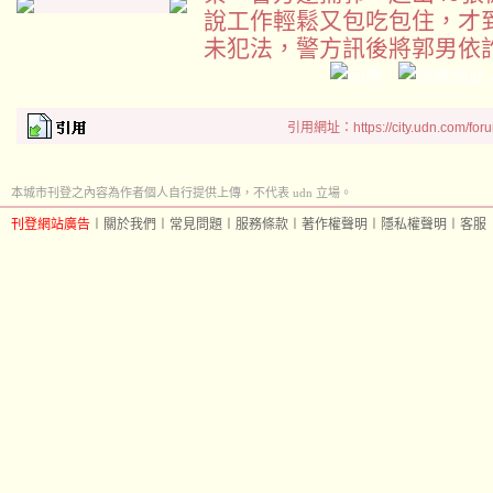
說工作輕鬆又包吃包住，才
未犯法，警方訊後將郭男依
引用網址：https://city.udn.com/for
本城市刊登之內容為作者個人自行提供上傳，不代表 udn 立場。
刊登網站廣告
︱
關於我們
︱
常見問題
︱
服務條款
︱
著作權聲明
︱
隱私權聲明
︱
客服