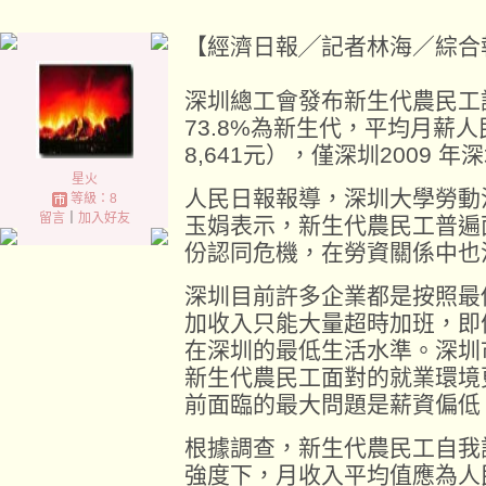
【經濟日報╱記者林海／綜合報導】 2
深圳總工會發布新生代農民工
73.8%為新生代，平均月薪人民
8,641元），僅深圳2009 
星火
人民日報報導，深圳大學勞動
等級：8
留言
｜
加入好友
玉娟表示，新生代農民工普遍
份認同危機，在勞資關係中也
深圳目前許多企業都是按照最
加收入只能大量超時加班，即
在深圳的最低生活水準。深圳
新生代農民工面對的就業環境
前面臨的最大問題是薪資偏低
根據調查，新生代農民工自我
強度下，月收入平均值應為人民