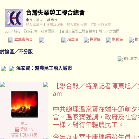
台灣失業勞工聯合總會
市長：
星火
副市長：
加入本城市
｜
推薦本城市
｜
加入我的最愛
｜
訂閱最新文章
udn
／
城市
／
政治社會
／
社會團體
／
【台灣失業勞工聯合總會】城市
／討論區／
本城市首頁
討論區
精華區
投票區
影像館
推
討論區
／
不分版
看回應文
溫家寶：幫農民工融入城市
【聯合報╱特派記者陳東旭／北京報導
am
中共總理溫家寶在端午節前夕
會。溫家寶強調，政府及社會
一樣，對待年輕農民工。
星火
等級：8
留言
｜
加入好友
今年以來富士康連續發生員工