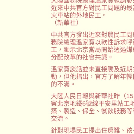
大陸國務院總理溫家寶軟調發
近來中共官方對民工問題的最
火車站的外地民工。
（新華社）
中共官方發出近來對農民工問
務院總理溫家寶以軟性訴求呼
工，顯示北京當局開始透過媒
分配改革的社會共識。
溫家寶談話並未直接觸及近期
動，但他指出，官方了解年輕
的不滿。
大陸人民日報與新華社昨（15
察北京地鐵6號線平安里站工
築、製造、保全、餐飲服務等
交流。
針對現場民工提出住房難、孩