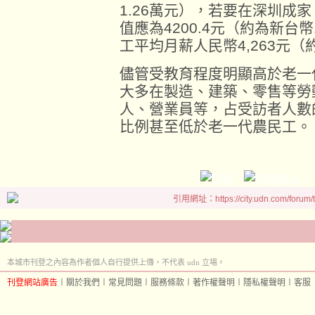
1.26萬元），若要在深圳成
值應為4200.4元（約為新台幣
工平均月薪人民幣4,263元
儘管受教育程度明顯高於老一
大多在製造、建築、零售等勞
人、營業員等，占受訪者人數的
比例甚至低於老一代農民工。
引用網址：https://city.udn.com/forum
本城市刊登之內容為作者個人自行提供上傳，不代表 udn 立場。
刊登網站廣告
︱
關於我們
︱
常見問題
︱
服務條款
︱
著作權聲明
︱
隱私權聲明
︱
客服