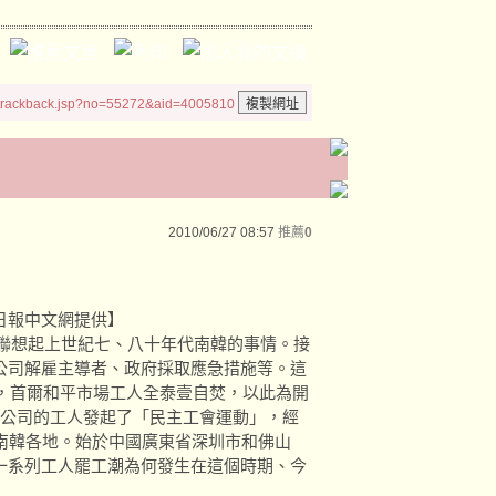
/trackback.jsp?no=55272&aid=4005810
2010/06/27 08:57
推薦
0
日報中文網提供】
讓人聯想起上世紀七、八十年代南韓的事情。接
公司解雇主導者、政府採取應急措施等。這
年，首爾和平市場工人全泰壹自焚，以此為開
易等公司的工人發起了「民主工會運動」，經
南韓各地。始於中國廣東省深圳市和佛山
一系列工人罷工潮為何發生在這個時期、今