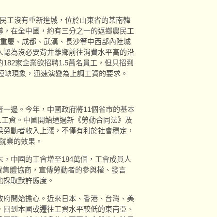
農民工沒有重新進城，位於山東省的某南韓
導，在全中國，約有三分之一的返鄉農民工
?重慶、成都、武漢、長沙等中西部內陸城
人認為沒必要背井離鄉前往消費水平高的沿
82家企業欲招聘1.5萬名員工，但只招到
」短缺現象，迅速演變為上調工資的要求。
一邊。今年，中國政府將11個省市的基本
工人工資。中國開始通過新《勞動合同法》及
果勞動者收入上漲，不僅有利於社會穩定，
造就業的效果。
，中國的工會增至184萬個，工會成員人
工資集體協商，宣傳勞動者的參與權、發言
也採取默許態度。
政府開始擔心。近來日本、香港、台灣、美
，回到本國或遷往工資水平較低的東南亞、