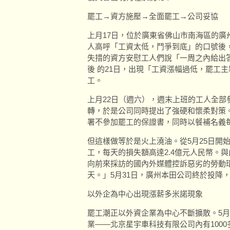
罷工→資方施壓→全面罷工→公司妥協
上月17日，位於廣東省佛山市南海區的廣
人高呼「工資太低，鬥爭到底」的口號後
失措的資方安慰工人們說「一周之內給出
後 的21日，出現「工資漲幅過低，罷工
工。
上月22日（週六），週末上班的工人全部
轉，於是公司同時提出了強硬和懷柔對策
署不參加罷工的保證書，同時以餐補名義每月
但這樣做等於是火上澆油。從5月25日開始
工，每天的損失額高達2.4億元人民幣。
向前來採訪的國內外媒體控訴惡劣的勞動
天。」5月31日，廣州本田公司終於投降，
以外企為中心出現漲薪多米諾現象
罷工潮正以外資企業為中心不斷擴散。5月
業——北京星宇車科技有限公司內有100