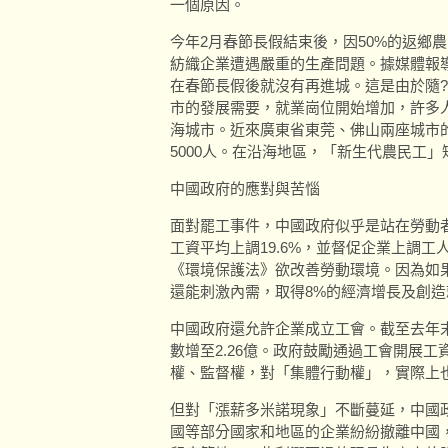
一個原因。
今年2月春節長假結束後，因50%的返鄉
紡織企業遭遇嚴重的生產問題。據媒體報
在春節長假後就沒有再進城。這是由於隨
市的發展需要，就業崗位開始增加，許多
海城市。近來廣東省東莞、佛山兩座城市的1
5000人。在沿海地區，「新生代農民工
中國政府的應對與苦惱
面對罷工事件，中國政府似乎是站在勞動者
工資平均上調19.6%，並督促企業上調
《環境保護法》欲改善勞動環境。因為如
還能刺激內需，取得8%的經濟增長及創
中國政府還允許企業成立工會。截至去年末
數增至2.26億。政府鼓勵通過工會開展
權、監督權，對「集體行動權」，實際上
但對「漲薪多米諾現象」不斷蔓延，中國
國等部分國家和地區的企業紛紛撤離中國