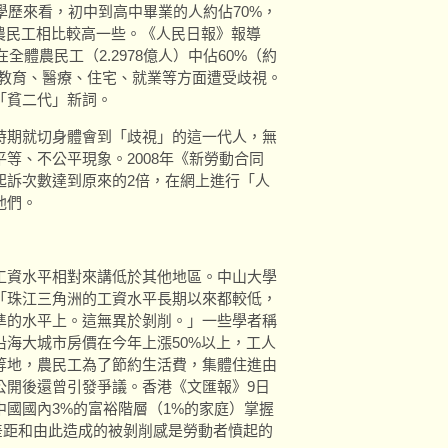
的學歷來看，初中到高中畢業的人約佔70%，
農民工相比較高一些。《人民日報》報導
全體農民工（2.2978億人）中佔60%（約
在教育、醫療、住宅、就業等方面遭受歧視。
「貧二代」新詞。
時期就切身體會到「歧視」的這一代人，無
等、不公平現象。2008年《新勞動合同
起訴次數達到原來的2倍，在網上進行「人
他們。
工資水平相對來講低於其他地區。中山大學
「珠江三角洲的工資水平長期以來都較低，
準的水平上。這無異於剝削。」一些學者稱
海大城市房價在今年上漲50%以上，工人
等地，農民工為了節約生活費，集體住進由
公開後還曾引發爭議。香港《文匯報》9日
國國內3%的富裕階層（1%的家庭）掌握
富差距和由此造成的被剝削感是勞動者憤起的