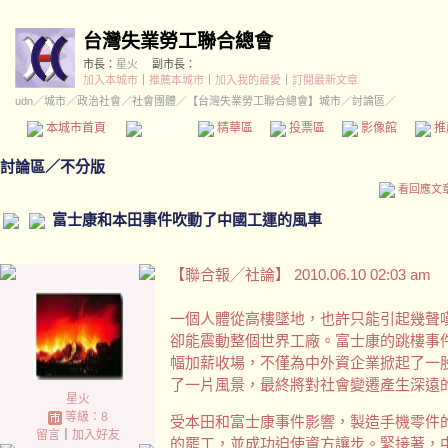
台灣失業勞工聯合總會
市長：
星火
副市長：
加入本城市
｜
推薦本城市
｜
加入我的最愛
｜
訂閱最新文章
udn
／
城市
／
政治社會
／
社會團體
／
【台灣失業勞工聯合總會】城市
／討論區／
本城市首頁
討論區
精華區
投票區
影像館
推
討論區
／
不分版
看回應文
富士康和本田事件吹動了中國工運的風車
【聯合報╱社論】 2010.06.10 02:03 am
一個人體從高樓墜地，也許只能引起幾聲
卻能震動整個世界工廠。富士康的跳樓事
幅加薪收場，不僅為中外資企業掀起了一
了一片風景，最終將對社會變遷產生深遠
星火
等級：8
受本田和富士康事件影響，製造手機零件
留言
｜
加入好友
的罷工，並成功迫使資方讓步。緊接著，