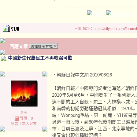
引用網址：https://city.udn.com/forum
回應文章
中國新生代農民工不再軟弱可欺
‧朝鮮日報中文網 2010/06/26
【朝鮮日報／中國專門記者池海范／朝鮮
2010年5月至6月，中國發生了一系列
連不斷的工人自殺、罷工、大規模示威、
和南韓的初期勞動運動極其相似。1970
星火
端，Wonpung毛紡、東一紡織、YH貿
等級：8
過這一階段後，到80年代後期罷工已遍及
留言
｜
加入好友
市，目前已波及江蘇、江西、北京等地的
後又會出現何種狀況呢？