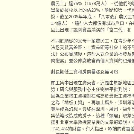
農民工」達75%（1978萬人）。從他們
畢業於技校以上的佔20%，學歷和第一代
說，截至2009年年底，「八零後」農民工在
1.4億人）。這些人大都沒有城市戶口，
因此出現了諷刺貧富鴻溝的「富二代」和
不同於順從的父母一輩農民工，在青少年
法忍受貧富差距、工資差距等社會上的不平
法》公布實施後，這些人對企業的揭發及
肉搜索」並公佈腐敗官員個人資料的也是
對長期低工資和房價暴漲忍無可忍
罷工集中出現在廣東省，這是由於該地區
勞工研究與服務中心主任劉林平批判說：
因為企業將工資控制在略高於最低工資標
之為「地板工資」。再加上廣州、深圳等沿
買房成為幻想。最終在深圳、廣州、福州
集裝箱改造成的房子，這種「蝸居」現象
援引北京大學教授夏業良的文章報導說，中
了41.4%的財富。有人指出，極端的貧