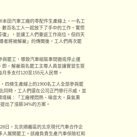
州本田汽車工廠的零配件生產線上，一名工
，數百名工人一起放下了手中的工作。驚慌
答復」，並讓工人們重返工作崗位。但四天
主導者將被解雇」的傳聞後，工人們再次罷
參與罷工，導致汽車組裝車間徹底停止運
。即，解雇兩名罷工主導人員並讓實習生簽
多支付120至155元人民幣。
，四條生產線上的1900名工人全部參與罷
與此同時，工人們還在公司正門舉行示威，並
環境稱：「工廠裡悶熱、噪音大，臭氣熏
提出了漲薪34%的方案。
28日，北京順義區的北京現代汽車合作企
0多人展開罷工。該廠負責生產汽車保險杠和