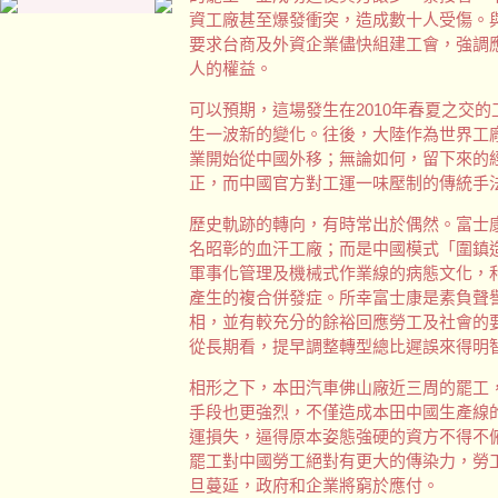
資工廠甚至爆發衝突，造成數十人受傷。
要求台商及外資企業儘快組建工會，強調
人的權益。
可以預期，這場發生在2010年春夏之交
生一波新的變化。往後，大陸作為世界工
業開始從中國外移；無論如何，留下來的
正，而中國官方對工運一味壓制的傳統手
歷史軌跡的轉向，有時常出於偶然。富士
名昭彰的血汗工廠；而是中國模式「圍鎮
軍事化管理及機械式作業線的病態文化，和
產生的複合併發症。所幸富士康是素負聲
相，並有較充分的餘裕回應勞工及社會的
從長期看，提早調整轉型總比遲誤來得明
相形之下，本田汽車佛山廠近三周的罷工
手段也更強烈，不僅造成本田中國生產線
運損失，逼得原本姿態強硬的資方不得不
罷工對中國勞工絕對有更大的傳染力，勞
旦蔓延，政府和企業將窮於應付。