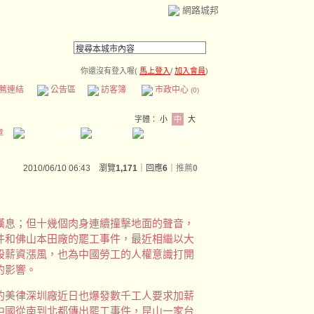
網路城邦
你還沒有登入喔(
馬上登入
/
加入會員
)
薦連結
公告區
訪客簿
市政中心
(0)
字體：
小
中
大
章
2010/06/10 06:43 瀏覽
1,171
｜回應
6
｜
推薦
0
嘆息；但十幾個肉身連續撞擊地面的聲音，
件和佛山本田廠的罷工事件，最近相繼以大
股薪資漲風，也為中國勞工的人權意識打開
的影響。
的美律深圳廠近日也爆發數千工人要求加薪
中國從南到北都傳出罷工事件，昆山一家台