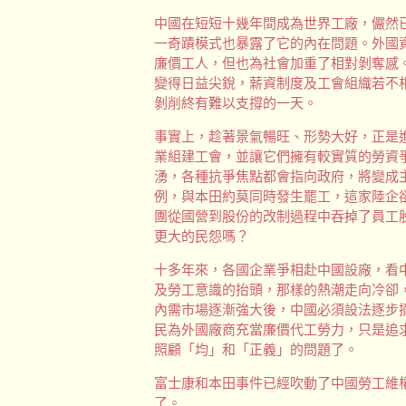
中國在短短十幾年間成為世界工廠，儼然
一奇蹟模式也暴露了它的內在問題。外國
廉價工人，但也為社會加重了相對剝奪感
變得日益尖銳，薪資制度及工會組織若不
剝削終有難以支撐的一天。
事實上，趁著景氣暢旺、形勢大好，正是
業組建工會，並讓它們擁有較實質的勞資
湧，各種抗爭焦點都會指向政府，將變成
例，與本田約莫同時發生罷工，這家陸企
團從國營到股份的改制過程中吞掉了員工
更大的民怨嗎？
十多年來，各國企業爭相赴中國設廠，看
及勞工意識的抬頭，那樣的熱潮走向冷卻
內需市場逐漸強大後，中國必須設法逐步
民為外國廠商充當廉價代工勞力，只是追
照顧「均」和「正義」的問題了。
富士康和本田事件已經吹動了中國勞工維
了。