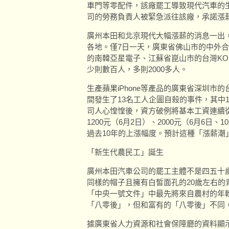
車門等零配件，該廠罷工導致現代汽車的
司的勞務負責人被緊急派往該廠，承諾漲薪
廣州本田和北京現代大幅漲薪的消息一出
各地。僅7日一天，廣東省佛山市的中外
的南韓亞星電子、江蘇省崑山市的台灣K
少則數百人，多則2000多人。
生產蘋果iPhone等產品的廣東省深圳市
間發生了13名工人企圖自殺的事件，其中
司人心惶惶後，資方破例將基本工資連續從9
1200元（6月2日）、2000元（6月6
過去10年的上漲幅度。預計這種「漲薪潮
「新生代農民工」誕生
廣州本田汽車公司的罷工主體不是四五十
同樣的帽子且擁有白皙面孔的20歲左右的
「中央一號文件」中最先將來自農村的年
「八零後」，但和富有的「八零後」不同
據廣東省人力資源和社會保障廳的資料顯示