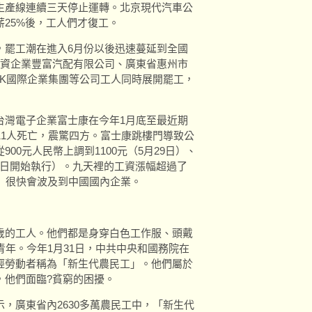
生產線連續三天停止運轉。北京現代汽車公
25%後，工人們才復工。
，罷工潮在進入6月份以後迅速蔓延到全國
合資企業豐富汽配有限公司、廣東省惠州市
OK國際企業集團等公司工人同時展開罷工，
的台灣電子企業富士康在今年1月底至最近期
11人死亡，震驚四方。富士康跳樓門導致公
00元人民幣上調到1100元（5月29日）、
日、10日開始執行）。九天裡的工資漲幅超過了
」很快會波及到中國國內企業。
歲的工人。他們都是身穿白色工作服、頭戴
青年。今年1月31日，中共中央和國務院在
輕勞動者稱為「新生代農民工」。他們屬於
，他們面臨?貧窮的困擾。
，廣東省內2630多萬農民工中，「新生代