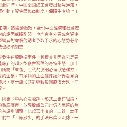
與此同時，中國全國總工會發出緊急通知，
應推動工資集體協商制度，保障生產線上工
的工潮，將繼續擴散，牽引中國經濟和社會產
廠的誘因或將削弱，也許會有外資或台資企
經營者對廉價勞動者予取予求的心態勢必修
法也必須調整。
康發生連續跳樓事件，其實並非因為它是惡
造廠」的超大型廠舍聚落的奇特生態，加上
所謂「90後」世代的脆弱心理狀態碰撞，
譽的企業，有足夠的正面條件讓外界看見真
要求。富士康加薪雖導致集團股價大跌，但
智。
，則更令中共心驚膽跳。形式上更有組織，
的徹底癱瘓，並導致該公司卅億人民幣的營
俯首讓步調薪。比起富士康的十二跳，本田
工們在「工廠散步」的手法已廣泛流傳，一