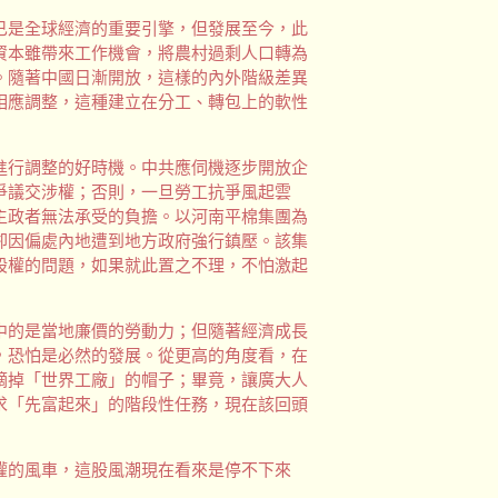
已是全球經濟的重要引擎，但發展至今，此
資本雖帶來工作機會，將農村過剩人口轉為
。隨著中國日漸開放，這樣的內外階級差異
相應調整，這種建立在分工、轉包上的軟性
進行調整的好時機。中共應伺機逐步開放企
爭議交涉權；否則，一旦勞工抗爭風起雲
主政者無法承受的負擔。以河南平棉集團為
卻因偏處內地遭到地方政府強行鎮壓。該集
股權的問題，如果就此置之不理，不怕激起
中的是當地廉價的勞動力；但隨著經濟成長
，恐怕是必然的發展。從更高的角度看，在
摘掉「世界工廠」的帽子；畢竟，讓廣大人
求「先富起來」的階段性任務，現在該回頭
權的風車，這股風潮現在看來是停不下來