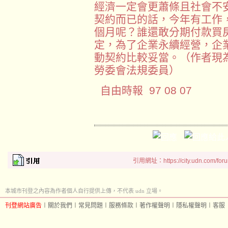
經濟一定會更蕭條且社會不
契約而已的話，今年有工作
個月呢？誰還敢分期付款買
定，為了企業永續經營，企
動契約比較妥當。（作者現
勞委會法規委員）
自由時報 97 08 07
引用網址：https://city.udn.com/for
本城市刊登之內容為作者個人自行提供上傳，不代表 udn 立場。
刊登網站廣告
︱
關於我們
︱
常見問題
︱
服務條款
︱
著作權聲明
︱
隱私權聲明
︱
客服