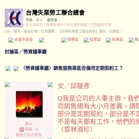
台灣失業勞工聯合總會
市長：
星火
副市長：
加入本城市
｜
推薦本城市
｜
加入我的最愛
｜
訂閱最新文章
udn
／
城市
／
政治社會
／
社會團體
／
【台灣失業勞工聯合總會】城市
／討論區／
本城市首頁
討論區
精華區
投票區
影像館
推
討論區
／
勞資議事廳
〈勞資議事廳〉銷售服務業能否僱用定期契約工？
文／邱駿彥
Q我是公司的人事主辦，我
司銷售總有大小月差異，請
部分是定期契約，部分是不
不是每天都有工作，他們的
星火
（雲林淑珍）
等級：8
留言
｜
加入好友