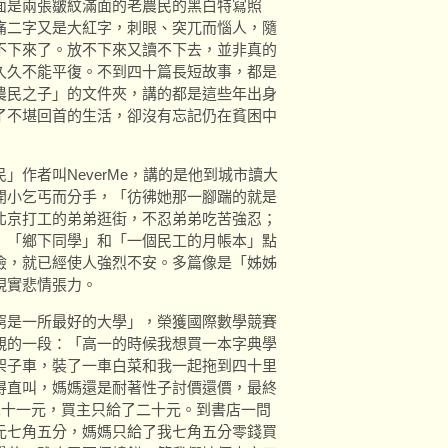
面是兩張皺紋滿面的老農民的黑白特寫照
痛二字又是大紅字，刺眼、突兀而惱人，隨
不下來了。放不下來又讀不下去，並非真的
久久不能平復。不到四十篇長短故事，都是
農民之子」的文件夾，講的都是這些年出身
了不堪回首的生活，卻沒有忘記仍在貧困中
作者叫NeverMe，講的是他到城市讀大
開小乞丐而分手，「彷彿她那一腳踹的就是
北京打工的弟弟逛街，不忍弟弟吃苦強忍；
」「鄉下同學」和「一個民工的月帳本」點
儉，就已經使人強烈不安。多篇像是「姊姊
現實悲情張力。
窮是一所最好的大學」，榮獲國際數學競賽
親的一段：「高一的時候我想買一本字典學
架子車，裝了一車白菜和我一起拖到四十里
得直叫，媽媽還是耐著性子討價還價，最終
二十一元，買主只給了二十元。到書店一問
元七角五分，媽媽只給了我七角五分零錢買