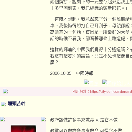
兩個燒餅，說剩下的一元要存起來給我上
十多里回到家，我已經餓的頭暈眼花。」
「這時才想起，我竟然忘了分一個燒餅給
車。我後悔得想打自己耳刮子，母親卻說
高爾基的一句話，貧困是一所最好的大學
話的時候不看我，卻看著那條土路遠處，
這樣的鄉痛的中國我們覺得十分遙遠嗎？
我沒有想發別的議論，只是不免也想像自
麼？
2006.10.05 中國時報
引用網址：https://city.udn.com/forum
埋頭苦幹
政府該做許多事來救命 可是它不做
政黨可以做許多事來救命 可惜它不做