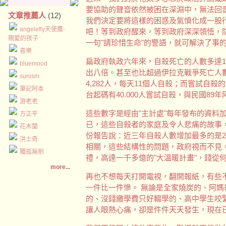
要協助的聲音依然被困在深淵中，無法回音
文章推薦人
(12)
我們決定要將這樣的困惑及氣憤化成一股
angelefly天使鷹-
吧！等到政府醒來，等到政府深深領悟，防
親愛的孩子
一句"請珍惜生命"的警語，就可解決了事
喜樂
扁政府執政六年來，自殺死亡的人數多達19
bluemood
出八倍。甚至也比超過伊拉克戰爭死亡人
sunism
4,282人，每天11個人自殺；而嘗試自殺
筆記阿本
台起碼有40.000人嘗試自殺，與民國8
游老老
這些數字是經由"主計處"每年發布的資料
方正平
已，這些自殺者的家庭及令人悲痛的故事
花木蘭
份報告說：近三年自殺人數增加最多的是2
洪士奇
相關，這些結構性的問題，政府視而不見
獨孤無劍
禮，高達一千多億的"大溫暖計畫"，錢從
more...
再也不想每天打開電視，翻開報紙，有些
一件比一件慘。 無論是全家燒炭的、阿
的、沒錢繳學費只好輟學的、高中學生咬
讓人眼熱心痛，卻是件件天天發生，現在