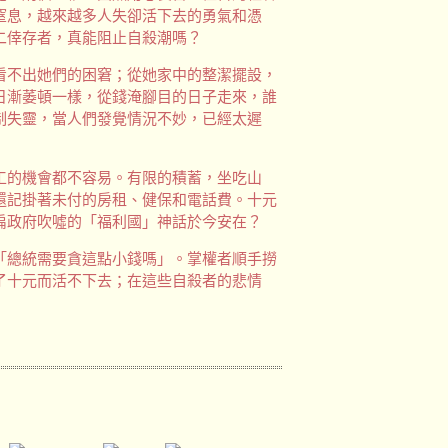
窒息，越來越多人失卻活下去的勇氣和憑
二倖存者，真能阻止自殺潮嗎？
看不出她們的困窘；從她家中的整潔擺設，
日漸萎頓一樣，從錢淹腳目的日子走來，誰
制失靈，當人們發覺情況不妙，已經太遲
工的機會都不容易。有限的積蓄，坐吃山
還記掛著未付的房租、健保和電話費。十元
扁政府吹噓的「福利國」神話於今安在？
「總統需要貪這點小錢嗎」。掌權者順手撈
了十元而活不下去；在這些自殺者的悲情