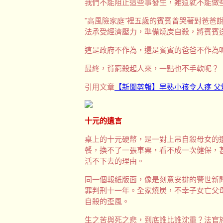
我們不能阻止這些事發生，難道就不能做
"高風險家庭"裡五歲的賓賓曾哭著對爸爸
法承受經濟壓力，準備燒炭自殺，將賓賓
這是政府不作為，還是賓賓的爸爸不作為
最終，貧窮殺起人來，一點也不手軟呢？
引用文章
【新聞剪報】早熟小孩令人疼 父
十元的遺言
桌上的十元硬幣，是一對上吊自殺母女的
餐，換不了一張車票，看不成一次健保，
活不下去的理由。
同一個報紙版面，像是刻意安排的警世新
罪判刑十一年。全家燒炭，不幸子女亡父
自殺的歪風。
生之苦與死之悲，到底誰比誰沈重？法官