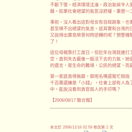
不斷下墜，經濟環境沈淪，政治氣候令人
藉。如果社會絕望的氣氛沒舒緩，重懲一
事前，沒人看出這對母女有自殺跡象，也
甚至嗅不出絕望的氣息。這其實和台灣的
又說得出寶島榮景何時逆轉的呢？預警機
了！
這位母親靠打工度日，但近年台灣就連打
空，直到失去最後一股活下去的力氣，她
的遺言，是生命的難堪，公民的絕望，而
第一家庭貪得無厭，御用名嘴還幫忙辯說
千百萬還嫌是「小錢」，社會上卻有人為
中，能說沒看到貪官殺人的手印嗎？
【2006/08/17 聯合報】
本文於
2006/11/16 02:59 修改第 2 次