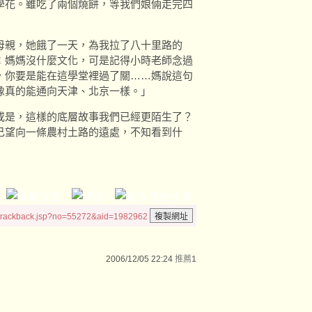
學花。雖吃了兩個燒餅，等我們娘倆走完四
母親，她餓了一天，為我拉了八十里路的
：媽媽沒什麼文化，可是記得小時老師念過
，你要是能在這學堂裡過了關……媽說這句
像真的能通向天津、北京一樣。」
或是，這樣的底層故事我們已經更陌生了？
己望向一條農村土路的遠處，不知看到什
/trackback.jsp?no=55272&aid=1982962
2006/12/05 22:24
推薦
1