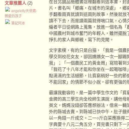
在台北誠品簡體書店裡翻看到這本書，封
文章推薦人
(2)
片，書名叫「鄉痛，在城市的深處」，鄉
angelefly天使鷹-
手翻看兩頁就讀到這兩則故事，然後就放
親愛的孩子
讀不下去，而是讀兩篇就得喘口氣，心情
筆記阿本
編者平日從網路上蒐集，放進一個名為「
中國農村到城市奮鬥的年輕人，雖然擺脫
掙扎的家人與鄉親，寫下的見聞。
文字素樸，有的只是白描，「我是一個農民」
學交到校花女友，卻因嬌嬌女一次一腳踢
我」；「一個農民工的黃金周」寫陪著到
「我花了十八年才能和你坐在一起喝咖啡
點滴滴的生活細節，比貧窮稍好一些的節
不能回家」的情節不似小說，卻有更強的
最讓我動容的，是一篇中學生作文的「貧
金牌的高三學生向全校師生演說，講他母
英文，媽媽沒錢卻答應想辦法，借來一輛
外的縣城去賣。到縣城已快中午，肚子餓
以一角錢一斤成交。二一○斤白菜應換得
字典要十八元二角五分，買完書只剩下一