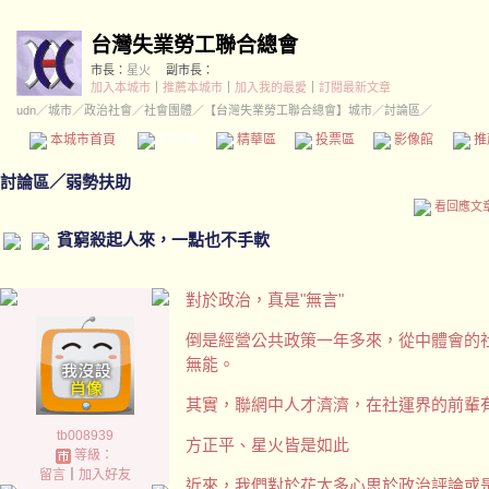
台灣失業勞工聯合總會
市長：
星火
副市長：
加入本城市
｜
推薦本城市
｜
加入我的最愛
｜
訂閱最新文章
udn
／
城市
／
政治社會
／
社會團體
／
【台灣失業勞工聯合總會】城市
／討論區／
本城市首頁
討論區
精華區
投票區
影像館
推
討論區
／
弱勢扶助
看回應文
貧窮殺起人來，一點也不手軟
對於政治，真是"無言"
倒是經營公共政策一年多來，從中體會的
無能。
其實，聯網中人才濟濟，在社運界的前輩
tb008939
方正平、星火皆是如此
等級：
留言
｜
加入好友
近來，我們對於花太多心思於政治評論或