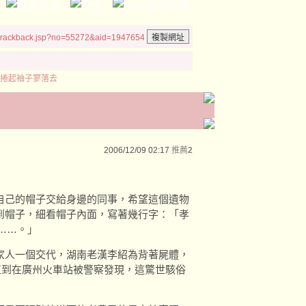
/trackback.jsp?no=55272&aid=1947654
捲起袖子寥落去
2006/12/09 02:17
推薦
2
自己的帽子交給身邊的同事，希望這個遺物
到帽子，細看帽子內面，寫著幾行字：「孝
……。」
家人一個交代，湖南老漢李紹為背著屍體，
直到在廣州火車站被警察發現，這驚世駭俗