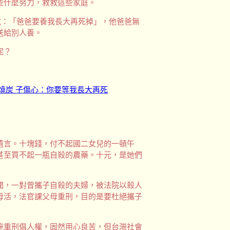
些什麼努力，救救這些家庭。
說：「爸爸要養我長大再死掉」，他爸爸無
送給別人養。
呢？
燒炭 子傷心：你要等我長大再死
遺言。十塊錢，付不起國二女兒的一頓午
甚至買不起一瓶自殺的農藥。十元，是她們
聞，一對曾攜子自殺的夫婦，被法院以殺人
母活，法官課父母重刑，目的是要杜絕攜子
施重刑倡人權，固然用心良苦，但台灣社會