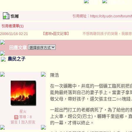
引用網址：https://city.udn.com/forum
引用者清單(1)
2006/11/16 02:21
【書映•圖文記事】
不想再聽到孩子的哭聲，我願意
回應文章
農民之子
陳浩
在一次礦難中，井底的一個礦工臨死前把
能夠最終落到自己的妻子手上。當妻子拿
敬父母，帶好孩子，還欠張主任二○○塊錢
一起出門打工的老鄉病死了，為了給他的
星火
上火車，趕公交(巴士)，輾轉千里返鄉，
等級：8
留言
｜
加入好友
的一幕，才得以終止。