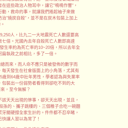
在這些政治人物耳中，讓它"鳴鳴作響"，
行動，救命的事，就讓我們捲起袖子來做
治"燒炭自殺"，並不是在炭木包裝上加上
的。
,250人，比九二一大地震死亡人數還要高
數七倍。光國內去年自殺死亡人數即高達
的發生率約為死亡率的10~20倍，所以去年全
9年阿扁執政之前相比，多了一倍。
加總而來，而人命不應只是被發佈的數字而
，每天發生在社會版面上的小角落，尤其有
5歲到64歲中壯年男性，學者認為與失業率
，包裝出一份弱勢者看得到卻吃不到的大
何來，至今無解？
不該天天出現的慘事，卻天天出現，並且，
媽殺孫的、攜子跳樓的、三個稚子合吃一碗麵
緊牙關硬撐全家生計的。件件都不忍卒睹，
已快讓人習以為常了！