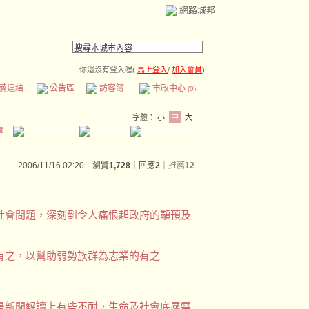
網路城邦
你還沒有登入喔(
馬上登入
/
加入會員
)
薦連結
公告區
訪客簿
市政中心
(0)
字體：
小
中
大
章
2006/11/16 02:20 瀏覽
1,728
｜回應
2
｜
推薦
12
社會問題，深刻到令人痛恨起政府的顢頇及
有之，以幫助弱勢族群為志業的有之
是新聞解讀上有些不耐，生命及社會底層需