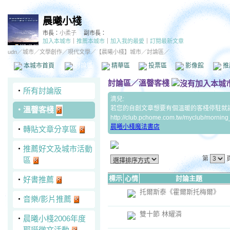
晨曦小棧
市長：
小柔子
副市長：
加入本城市
｜
推薦本城市
｜
加入我的最愛
｜
訂閱最新文章
udn
／
城市
／
文學創作
／
現代文學
／
【晨曦小棧】城市
／討論區／
本城市首頁
討論區
精華區
投票區
影像館
推
討論區
／
溫韾客棧
‧
所有討論版
滴兒:
若您的自創文章想要有個溫暖的客棧停駐就請P
‧
溫韾客棧
http://club.pchome.com.tw/myclub/morning
晨曦小棧魔法書店
‧
轉貼文章分享區
‧
推薦好文及城市活動
第
區
標示
心情
討論主題
‧
好書推薦
托爾斯泰《霍爾斯托梅爾》
‧
音樂/影片推薦
雙十節 林耀潾
‧
晨曦小棧2006年度
耶誕徵文活動