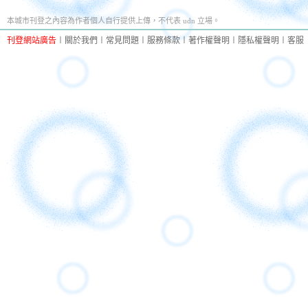
本城市刊登之內容為作者個人自行提供上傳，不代表 udn 立場。
刊登網站廣告
︱
關於我們
︱
常見問題
︱
服務條款
︱
著作權聲明
︱
隱私權聲明
︱
客服