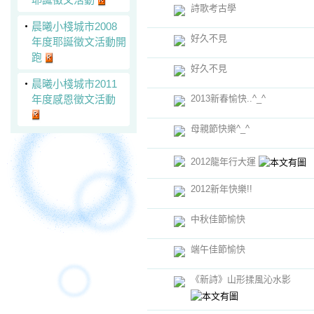
詩歌考古學
‧
晨曦小棧城市2008
好久不見
年度耶誕徵文活動開
跑
好久不見
‧
晨曦小棧城市2011
年度感恩徵文活動
2013新春愉快..^_^
母親節快樂^_^
2012龍年行大運
2012新年快樂!!
中秋佳節愉快
端午佳節愉快
《新詩》山形揉風沁水影