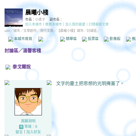
晨曦小棧
市長：
小柔子
副市長：
加入本城市
｜
推薦本城市
｜
加入我的最愛
｜
訂閱最新文章
udn
／
城市
／
文學創作
／
現代文學
／
【晨曦小棧】城市
／討論區／
本城市首頁
討論區
精華區
投票區
影像館
推
討論區
／
溫韾客棧
泰戈爾說
文字的塵土把思想的光明掩蓋了。
嵩麟淵明
等級：8
留言
｜
加入好友