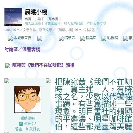
晨曦小棧
市長：
小柔子
副市長：
加入本城市
｜
推薦本城市
｜
加入我的最愛
｜
訂閱最新文章
udn
／
城市
／
文學創作
／
現代文學
／
【晨曦小棧】城市
／討論區／
本城市首頁
討論區
精華區
投票區
影像館
推
討論區
／
溫韾客棧
陳宛茜《我們不在咖啡館》讀後
把陳宛茜《我們不在咖
時一篇主述一人，有時
物之名，少數以代號描
事蹟。有些篇描述一些
現象。明目書社的賴顯
的平鑫濤、明星咖啡館
嵩麟淵明
等級：8
伯，這些都是臺灣美麗
留言
｜
加入好友