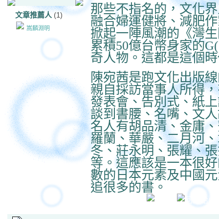
那些不指名的，文化界
文章推薦人
(1)
融合婦運健將、減肥作
嵩麟淵明
掀起一陣風潮的《灣生
累積50億台幣身家的G
奇人物。這都是這個時
陳宛茜是跑文化出版線
親自採訪當事人所得，
發表會、告別式、紙上
談到書腰、名嘴、文人
名人有胡品清、金庸、
羅蘭、華嚴、二月河、
冬、莊永明、張耀、張
等。這應該是一本很好
數的日本元素及中國元
追很多的書。