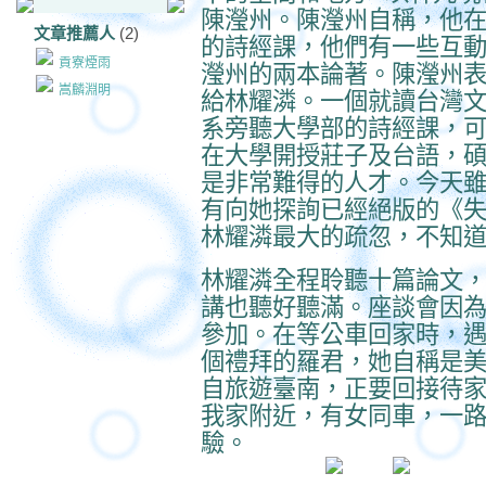
陳瀅州。陳瀅州自稱，他
文章推薦人
(2)
的詩經課，他們有一些互
貢寮煙雨
瀅州的兩本論著。陳瀅州
嵩麟淵明
給林耀潾。一個就讀台灣
系旁聽大學部的詩經課，
在大學開授莊子及台語，
是非常難得的人才。今天
有向她探詢已經絕版的《失落
林耀潾最大的疏忽，不知
林耀潾全程聆聽十篇論文
講也聽好聽滿。座談會因
參加。在等公車回家時，
個禮拜的羅君，她自稱是
自旅遊臺南，正要回接待
我家附近，有女同車，一
驗。