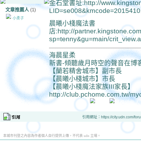
金石堂書址:http://www.kingston
文章推薦人
(1)
LID=se008&kmcode=20154101
小柔子
晨曦小棧魔法書
店:http://partner.kingstone.com
sp=tenny&gu=main/crit_view
海晨星柔
新書-傾聽歲月時空的聲音在博客
【蘭若精舍城市】副市長
【晨曦小棧城市】市長
【晨曦小棧魔法家族III家長】
http://club.pchome.com.tw/my
引用網址：https://city.udn.com/for
本城市刊登之內容為作者個人自行提供上傳，不代表 udn 立場。