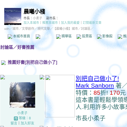
晨曦小棧
市長：
小柔子
副市長：
加入本城市
｜
推薦本城市
｜
加入我的最愛
｜
訂閱最新文章
udn
／
城市
／
文學創作
／
現代文學
／
【晨曦小棧】城市
／討論區／
本城市首頁
討論區
精華區
投票區
影像館
推
討論區
／
好書推薦
推薦好書[別把自己做小了]
別把自己做小了!
Mark Sanborn
著
特價：
85
折!
170
元
這本書是輕鬆學領
人.利用許多小故事
小柔子
市長小柔子
等級：8
留言
｜
加入好友