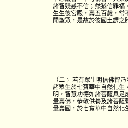
諸智疑惑不信；然猶信罪福
生生彼宮殿，壽五百歲，常
聞聖眾，是故於彼國土謂之
（二﹚ 若有眾生明信佛智
諸眾生於七寶華中自然化生
明，智慧功德如諸菩薩具足
量壽佛，恭敬供養及諸菩薩
量壽國，於七寶華中自然化