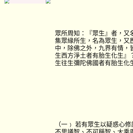
眾所周知：『眾生』者，又
集眾緣所生，名為眾生，又
中，除佛之外，九界有情，
生西方淨土者有胎生化生』
生往生彌陀佛國者有胎生化
（一﹚ 若有眾生以疑惑心
不思議智、不可稱智、大乘