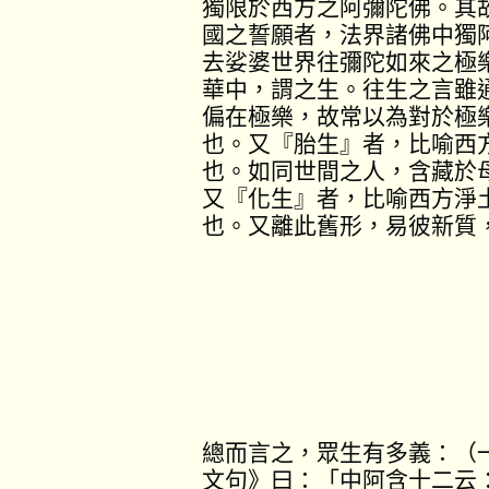
獨限於西方之阿彌陀佛。其
國之誓願者，法界諸佛中獨
去娑婆世界往彌陀如來之極
華中，謂之生。往生之言雖
偏在極樂，故常以為對於極
也。又『胎生』者，比喻西
也。如同世間之人，含藏於
又『化生』者，比喻西方淨
也。又離此舊形，易彼新質
總而言之，眾生有多義：（
文句》曰：「中阿含十二云