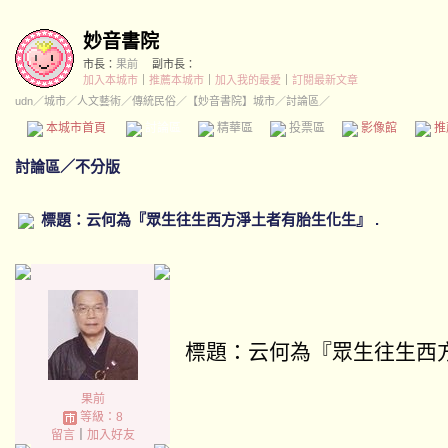
妙音書院
市長：
果前
副市長：
加入本城市
｜
推薦本城市
｜
加入我的最愛
｜
訂閱最新文章
udn
／
城市
／
人文藝術
／
傳統民俗
／
【妙音書院】城市
／討論區／
本城市首頁
討論區
精華區
投票區
影像館
推
討論區
／
不分版
標題：云何為『眾生往生西方淨土者有胎生化生』 .
標題：云何為『眾生往生西
果前
等級：8
留言
｜
加入好友