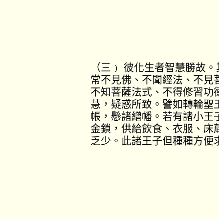
（三﹚ 彼化生者智慧勝故
常不見佛、不聞經法、不見
不知菩薩法式、不得修習功
慧，疑惑所致。譬如轉輪聖
帳，懸諸繒幡。若有諸小王
金鎖，供給飲食、衣服、床
乏少。此諸王子但種種方便