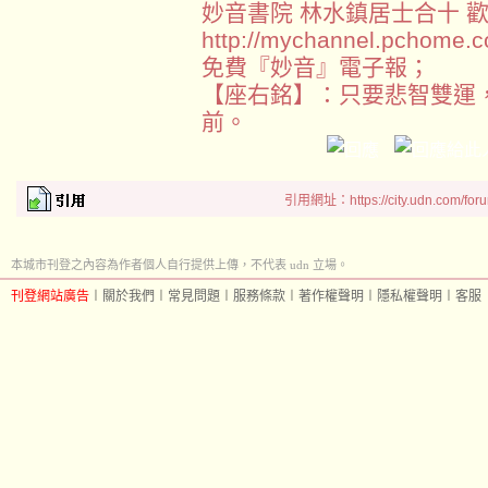
妙音書院 林水鎮居士合十 歡
http://mychannel.pchome.c
免費『妙音』電子報；
【座右銘】：只要悲智雙運
前。
引用網址：https://city.udn.com/for
本城市刊登之內容為作者個人自行提供上傳，不代表 udn 立場。
刊登網站廣告
︱
關於我們
︱
常見問題
︱
服務條款
︱
著作權聲明
︱
隱私權聲明
︱
客服