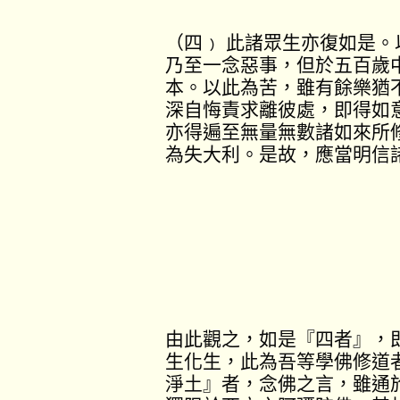
（四﹚ 此諸眾生亦復如是
乃至一念惡事，但於五百歲
本。以此為苦，雖有餘樂猶
深自悔責求離彼處，即得如
亦得遍至無量無數諸如來所
為失大利。是故，應當明信
由此觀之，如是『四者』，
生化生，此為吾等學佛修道
淨土』者，念佛之言，雖通