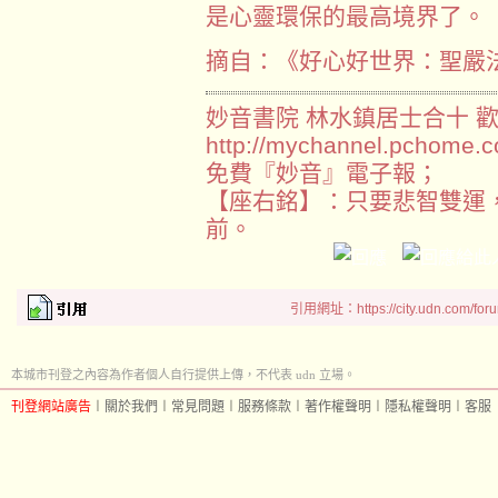
是心靈環保的最高境界了。
摘自：《好心好世界：聖嚴
妙音書院 林水鎮居士合十 歡
http://mychannel.pchome.c
免費『妙音』電子報；
【座右銘】：只要悲智雙運
前。
引用網址：https://city.udn.com/for
本城市刊登之內容為作者個人自行提供上傳，不代表 udn 立場。
刊登網站廣告
︱
關於我們
︱
常見問題
︱
服務條款
︱
著作權聲明
︱
隱私權聲明
︱
客服