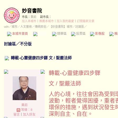
妙音書院
市長：
果前
副市長：
加入本城市
｜
推薦本城市
｜
加入我的最愛
｜
訂閱最新文章
udn
／
城市
／
人文藝術
／
傳統民俗
／
【妙音書院】城市
／討論區／
本城市首頁
討論區
精華區
投票區
影像館
推
討論區
／
不分版
轉載-心靈健康四步驟 文 / 聖嚴法師
轉載-心靈健康四步驟
文 / 聖嚴法師
人的心境，往往會因為受到
波動，輕者覺得困擾，重者
果前
環保的措施，遇到狀況發生
等級：8
深則自主、自在。
留言
｜
加入好友