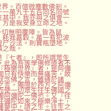
世界。百億微塵數佛剎。
十一萬九千五百同名同號
住其中。我亦與之俱會一
。方是我安身立命之地。
一切無明覆障。皆為鼠
。耗我嘉穀。萬一有犯波
波尸沙法。則寶瓶墮地。
慎之哉。
是『七者』，即所謂眾生
，此為吾等學佛修道者不
『極樂世界』者，是阿彌
國只有快樂而無痛苦，故
就念佛之言，雖通於諸
之言，獨限於西方之阿彌
而使一切眾生往生佛國之
獨阿彌陀一佛也。又『往
往彌陀如來之極樂淨土，
蓮華中，謂之生。往生之