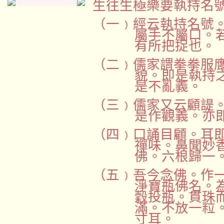
生往生極樂要執持名
（一﹚
經云執持名號
屬手不屬口。
有所把捉也。
（二﹚
儒家謂拳拳服
貌。即是執持
是不亂義。
（三﹚
儒家又云顧諟
是作觀義。亦
（四﹚
口誦目顧。耳
禪味。鼻聞妙
佛。六根歸一
（五﹚
吾今念佛。作
淨寶瓶佛名。
穀投瓶。貫珠
滿。不放一粒
寸耳。