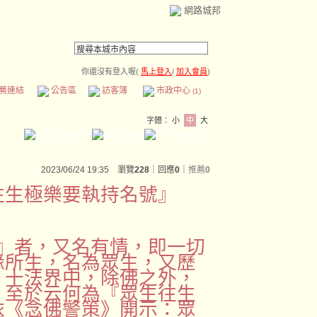
網路城邦
你還沒有登入喔(
馬上登入
/
加入會員
)
薦連結
公告區
訪客簿
市政中心
(1)
字體：
小
中
大
2023/06/24 19:35 瀏覽
228
｜回應
0
｜
推薦
0
往生極樂要執持名號』
』者，又名有情，即一切
緣所生，名為眾生，又歷
，十法界中，除佛之外，
。至於云何為『眾生往生
依《念佛警策》開示：眾