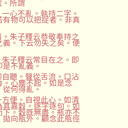
號。所謂
。一心不亂。執持二字。
若有物可以把捉者。非真
膺。朱子釋云恭敬奉持之
之義。下云勿失之矣。便
。朱子釋云常目在之。即
即是不亂義。
即自聽。聲從舌流。口沾
香。心塵不起。如是念
。從何得亂。
一方便。自視此心。如清
為其嘉穀。逐字逐句。如
而下。穀既無盡。瓶亦不
。拋向瓶外。顧念此瓶徑