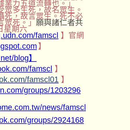
據業力五道流轉也。」
受眾多生死，故名眾生。
攝死，故言眾生。死不必
言眾死。」
願與諸仁者共
日星期六
og.udn.com/famscl
】官網
logspot.com
】
.net/blog
】
ook.com/famscl
】
ook.com/famscl01
】
din.com/groups/1203296
home.com.tw/news/famscl
ook.com/groups/2924168