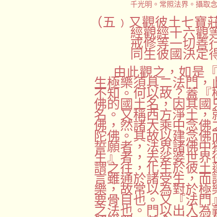
千光明。常照法界。攝取
（五﹚
又觀彼土七寶
經觀經十六觀
戒修等一切善
同生彼國決定
由此觀之，如是
生極樂須具二法門，
不知。何以故？蓋『
佛的國土名，因其國
名。又稱西方淨土，
佛，然諸大乘中念佛
陀佛。其故以建念佛
誓願者，法界諸佛中
生』者，去娑婆世界
謂之往，化生於彼土
言雖通於諸受生，而
樂，故常以為對於極
要骨目也。又『法門
之法也。門以出入為