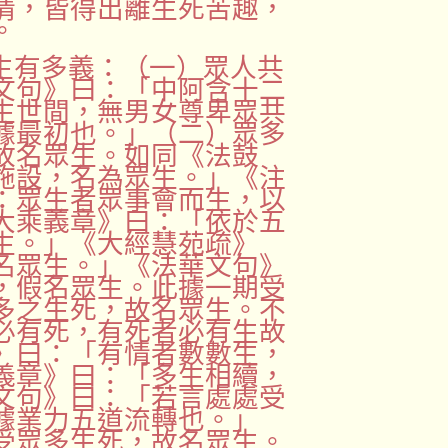
情，皆得出離生死苦趣，
。
生有多義：（一）眾人共
文句》曰：「中阿含十二
生世間，無男女尊卑眾共
據最初也。」（二）眾多
故名眾生。如同《法鼓
施設，名為眾生。」《注
：眾生者眾事會而生，以
大乘義章》曰：「依於五
生。」《大經慧苑疏》
名眾生。」《法華文句》
，假名眾生。此據一期受
多之生死，故名眾生。不
必有死，有死者必有生故
》曰：「有情者數數生，
義章》曰：「多生相續，
文句》曰：「若言處處受
據業力五道流轉也。」
受眾多生死，故名眾生。