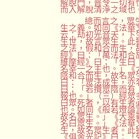
解脫門，普令一切有
而入解脫清淨之域也
總而言之，眾
生之義。如同《法華
云：劫初光音天，下
生世，故言眾生。此
之法，假和合而生，
經》曰：「萬法和合
維摩經》曰：「生曰
名宰一之主也。」《
陰和合而生，故名眾
曰：「眾法成生，亦
曰：「若攬眾陰而有
報也。」（三）經眾
曰眾死者，以有生者
也。如同《般若燈論
故名眾生。」《大乘
名曰眾生。」《法華
生，故名眾生者。此
《俱舍光記》曰：「