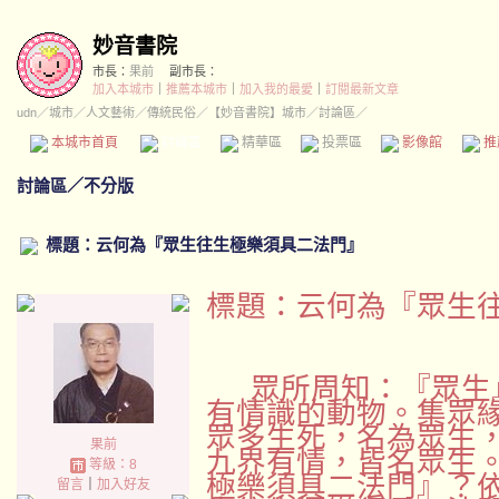
妙音書院
市長：
果前
副市長：
加入本城市
｜
推薦本城市
｜
加入我的最愛
｜
訂閱最新文章
udn
／
城市
／
人文藝術
／
傳統民俗
／
【妙音書院】城市
／討論區／
本城市首頁
討論區
精華區
投票區
影像館
推
討論區
／
不分版
標題：云何為『眾生往生極樂須具二法門』
標題：云何為『眾生
眾所周知：『眾生
有情識的動物。集眾
眾多生死，名為眾生
果前
九界有情，皆名眾生
等級：8
極樂須具二法門』？
留言
｜
加入好友