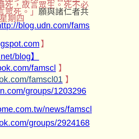
攝死，故言眾生。死不必
言眾死。」
願與諸仁者共
星期四
http://blog.udn.com/fams
logspot.com
】
.net/blog
】
ook.com/famscl
】
ook.com/famscl01
】
din.com/groups/1203296
home.com.tw/news/famscl
ook.com/groups/2924168