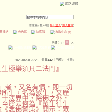
網路城邦
你還沒有登入喔(
馬上登入
/
加入會員
)
薦連結
公告區
訪客簿
市政中心
(1)
字體：
小
中
大
2023/06/08 20:23 瀏覽
442
｜回應
0
｜
推薦
0
往生極樂須具二法門』
』者，又名有情，即一切
緣所生，名為眾生，又歷
，十法界中，除佛之外，
。至於云何為『眾生往生
依《念佛警策》開示：眾