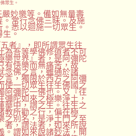
念佛眾生。
莊嚴妙樂等。備如無量壽
等。常行念佛三昧。及施
行。悉以迴施一切眾生。
得生。
『五者』，即所謂眾生往
此為吾等學佛修道者不可
極樂世界』者，是阿彌陀
只有快樂而無痛苦，故
就念佛之言，雖通於諸
之言，獨限於西方之阿彌
而使一切眾生往生佛國之
獨阿彌陀一佛也。又『往
往彌陀如來之極樂淨土，
蓮華中，謂之生。往生之
諸教所勸之行，偏在極
樂之別名，是淨土門之至
』者，謂法者，如來所說
義。謂如來說諸妙法，開