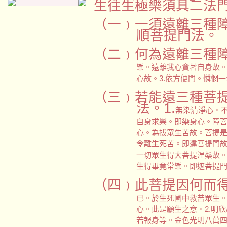
生往生極樂須具二法
（一﹚
一須遠離三種
順菩提門法。
（二﹚
何為遠離三種障
樂。遠離我心貪著自身故。
心故。3.依方便門。憐憫
（三﹚
若能遠三種菩
法。1.
無染清淨心。
自身求樂。即染身心。障菩
心。為拔眾生苦故。菩提
令離生死苦。即違菩提門故
一切眾生得大菩提涅槃故
生得畢竟常樂。即遮菩提
（四﹚
此菩提因何而得
已。於生死國中救苦眾生
心。此是願生之意。2.明
若報身等。金色光明八萬