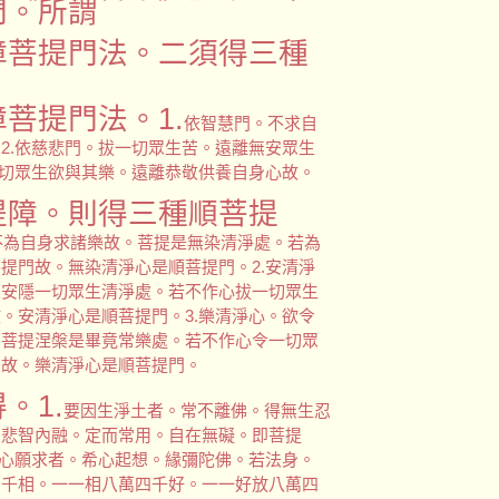
門。所謂
障菩提門法。二須得三種
菩提門法。1.
依智慧門。不求自
2.依慈悲門。拔一切眾生苦。遠離無安眾生
一切眾生欲與其樂。遠離恭敬供養自身心故。
提障。則得三種順菩提
不為自身求諸樂故。菩提是無染清淨處。若為
提門故。無染清淨心是順菩提門。2.安清淨
是安隱一切眾生清淨處。若不作心拔一切眾生
。安清淨心是順菩提門。3.樂清淨心。欲令
。菩提涅槃是畢竟常樂處。若不作心令一切眾
門故。樂清淨心是順菩提門。
。1.
要因生淨土者。常不離佛。得無生忍
。悲智內融。定而常用。自在無礙。即菩提
欣心願求者。希心起想。緣彌陀佛。若法身。
四千相。一一相八萬四千好。一一好放八萬四