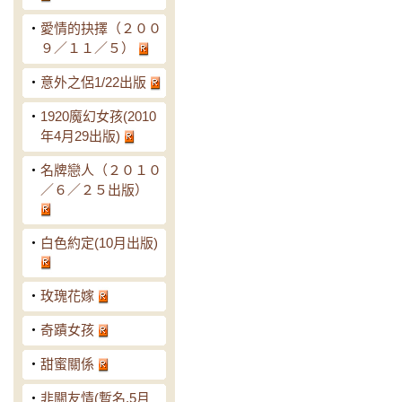
‧
愛情的抉擇（２００
９／１１／５）
‧
意外之侶1/22出版
‧
1920魔幻女孩(2010
年4月29出版)
‧
名牌戀人（２０１０
／６／２５出版）
‧
白色約定(10月出版)
‧
玫瑰花嫁
‧
奇蹟女孩
‧
甜蜜關係
‧
非關友情(暫名,5月