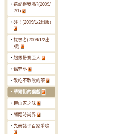
‧
還記得我嗎?(2009/
2/1)
‧
砰！(2009/1/2出版)
‧
探尋者(2009/1/2出
版)
‧
超級帶賽亞人
‧
鵠奔亭
‧
敢吃不敢說的藥
‧
華爾街的猴戲
‧
橫山家之味
‧
鬧翻時尚界
‧
先秦諸子百家爭鳴