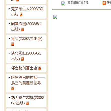
華爾街的猴戲1
馥
‧
完美陌生人2008/8/1
出版
‧
圈套玄機(2008/5/1
出版)
‧
無字(2008/7/1出版)
‧
演化彩虹(2008/6/1
出版)
‧
郭台銘與富士康
‧
阿里巴巴的神話——
馬雲的美麗新世界
‧
楊力養生23講(2008/
6/1出版)