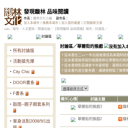
發現馥林 品味閱讀
市長：
馥林文化小編
副市長：
加入本城市
｜
推薦本城市
｜
加入我的最愛
｜
訂閱最新文章
udn
／
城市
／
人文藝術
／
閱讀出版
／
【發現馥林 品味閱讀】城市
／討論區／
本城市首頁
討論區
精華區
投票區
影像館
推
討論區
／
華爾街的猴戲
‧
所有討論版
? 這本書在二○○一年出版後便成為美國財
? 這本書毫無保留的揭露那群在華爾街的精
‧
活動搶先爆
? 這本書絕對是讀者今年最明智、最精彩的
? 這本書內容生動有趣，讓讀者輕鬆了解華
‧
City Chic
‧
DOOR書系
‧
F書系
標示
心情
討論主題
‧
穀雨--圈子圈套系列
華爾街的猴戲3
馥
華爾街的猴戲2
馥
‧
單身派對2008/9/1出
版