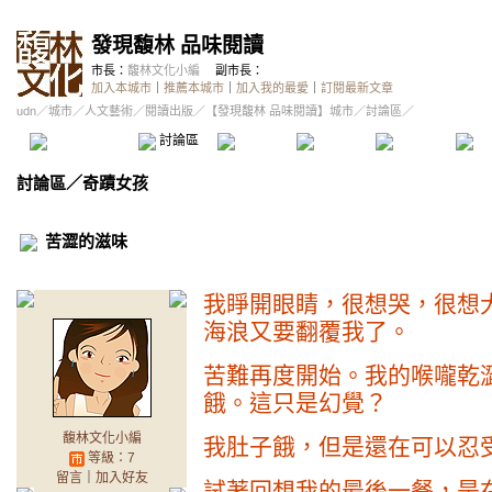
發現馥林 品味閱讀
市長：
馥林文化小編
副市長：
加入本城市
｜
推薦本城市
｜
加入我的最愛
｜
訂閱最新文章
udn
／
城市
／
人文藝術
／
閱讀出版
／
【發現馥林 品味閱讀】城市
／討論區／
本城市首頁
討論區
精華區
投票區
影像館
推
討論區
／
奇蹟女孩
苦澀的滋味
我睜開眼睛，很想哭，很想
海浪又要翻覆我了。
苦難再度開始。我的喉嚨乾
餓。這只是幻覺？
馥林文化小編
我肚子餓，但是還在可以忍
等級：7
留言
｜
加入好友
試著回想我的最後一餐，是