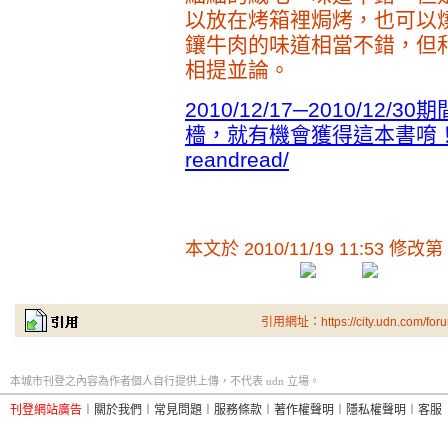
以放在烤箱裡焗烤，也可以
鑲牛肉的味道相當不錯，但
相提並論。
2010/12/17─2010/1
檣，就有機會獲得這本書唷！http:/
reandread/
本文於
2010/11/19 11:53 修改第
引用網址：https://city.udn.com/for
本城市刊登之內容為作者個人自行提供上傳，不代表 udn 立場。
刊登網站廣告
︱
關於我們
︱
常見問題
︱
服務條款
︱
著作權聲明
︱
隱私權聲明
︱
客服