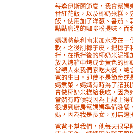
每逢伊斯蘭節慶，我會幫媽
番紅花飯，以及椰奶米糕。
飯，使用加了洋葱、番茄、
點點磨過的咖啡粉提味。而
媽媽將蘇利南米加水浸在一
軟，之後削椰子皮，把椰子
拌，在攪拌後的椰奶米泥裡
放入烤箱中烤成金黃色的椰
當親人來我們家吃大餐，總
爸的生日。即使不是節慶或
媽煮菜。媽媽有時為了讓我
會做椰奶米糕給我吃，因為
當然有時候我因為上課上得
很想到廚房幫媽媽準備晚餐
媽，因為我是長女，別無選
爸爸不幫我們，他每天很早