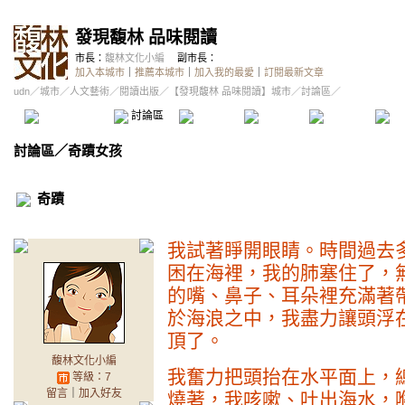
發現馥林 品味閱讀
市長：
馥林文化小編
副市長：
加入本城市
｜
推薦本城市
｜
加入我的最愛
｜
訂閱最新文章
udn
／
城市
／
人文藝術
／
閱讀出版
／
【發現馥林 品味閱讀】城市
／討論區／
本城市首頁
討論區
精華區
投票區
影像館
推
討論區
／
奇蹟女孩
奇蹟
我試著睜開眼睛。時間過去
困在海裡，我的肺塞住了，
的嘴、鼻子、耳朵裡充滿著
於海浪之中，我盡力讓頭浮
頂了。
馥林文化小編
我奮力把頭抬在水平面上，
等級：7
留言
｜
加入好友
燒著，我咳嗽、吐出海水，