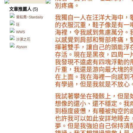
別疼痛。
文章推薦人
(5)
我獨自一人在汪洋大海中，
曾妘喬~Stardaily
的衣服沉重，鞋子像是有一
玨
海裡，令我感到焦慮萬分。
WWS
以感覺到肩部和臀部疼痛，
沙漠之花
揮著雙手，讓自己的頭能浮
Alyson
存活。現在是黑夜，四周一
我發現不遠處有四塊浮動的
斤重，我還是游向最大塊的
在上面。我在海裡一向感到
有學過，但是我就是不放心
我試著攀坐在殘骸上，但是
想像的還小、還不穩定。我
到極度疲憊，有種被掏空的
也許我可以如此安詳地睡去
夢。但是我強迫自己保持清