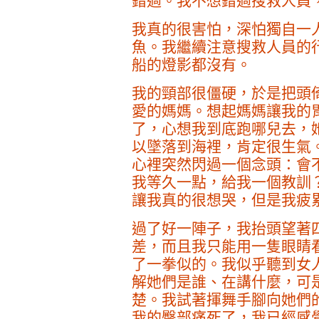
錯過。我不想錯過搜救人員
我真的很害怕，深怕獨自一
魚。我繼續注意搜救人員的
船的燈影都沒有。
我的頸部很僵硬，於是把頭
愛的媽媽。想起媽媽讓我的
了，心想我到底跑哪兒去，
以墜落到海裡，肯定很生氣
心裡突然閃過一個念頭：會
我等久一點，給我一個教訓
讓我真的很想哭，但是我疲
過了好一陣子，我抬頭望著
差，而且我只能用一隻眼睛
了一拳似的。我似乎聽到女
解她們是誰、在講什麼，可
楚。我試著揮舞手腳向她們
我的臀部痛死了，我已經感