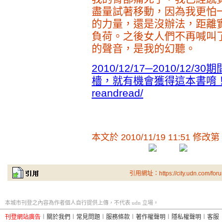
盡量試著移動，因為我更怕
的力量，還是沒辦法，距離
負荷。之後女人們不再喊叫
的聲音，是我的幻聽。
2010/12/17─2010/1
檣，就有機會獲得這本書唷！http:/
reandread/
本文於
2010/11/19 11:51 修改第
引用網址：https://city.udn.com/for
本城市刊登之內容為作者個人自行提供上傳，不代表 udn 立場。
刊登網站廣告
︱
關於我們
︱
常見問題
︱
服務條款
︱
著作權聲明
︱
隱私權聲明
︱
客服