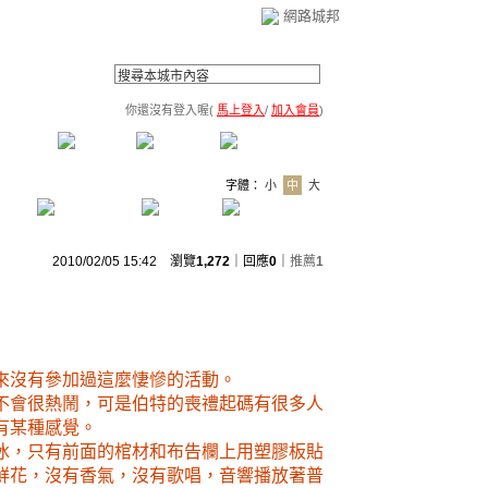
網路城邦
你還沒有登入喔(
馬上登入
/
加入會員
)
薦連結
公告區
訪客簿
市政中心
(0)
字體：
小
中
大
2010/02/05 15:42 瀏覽
1,272
｜回應
0
｜
推薦
1
來沒有參加過這麼悽慘的活動。
不會很熱鬧，可是伯特的喪禮起碼有很多人
有某種感覺。
冰，只有前面的棺材和布告欄上用塑膠板貼
鮮花，沒有香氣，沒有歌唱，音響播放著普