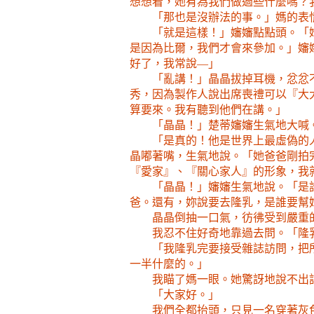
想想看，她有為我們做過些什麼嗎？
「那也是沒辦法的事。」媽的表
「就是這樣！」嬸嬸點點頭。「
是因為比爾，我們才會來參加。」嬸
好了，我常說—」
「亂講！」晶晶拔掉耳機，忿忿
秀，因為製作人說出席喪禮可以『大
算要來。我有聽到他們在講。」
「晶晶！」楚蒂嬸嬸生氣地大喊
「是真的！他是世界上最虛偽的
晶嘟著嘴，生氣地說。「她爸爸剛拍
『愛家』、『關心家人』的形象，我
「晶晶！」嬸嬸生氣地說。「是
爸。還有，妳說要去隆乳，是誰要幫
晶晶倒抽一口氣，彷彿受到嚴重
我忍不住好奇地靠過去問。「隆
「我隆乳完要接受雜誌訪問，把
一半什麼的。」
我瞄了媽一眼。她驚訝地說不出
「大家好。」
我們全都抬頭，只見一名穿著灰