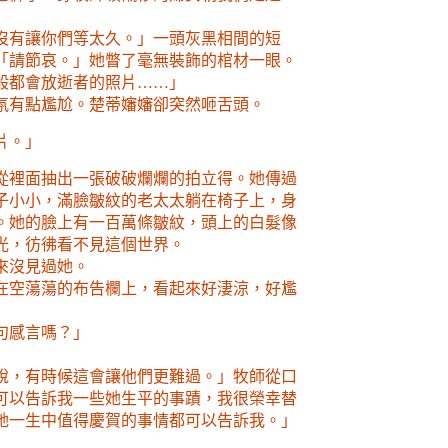
沒有讓你們等太久。」一頭灰黑相間的短
「請節哀。」她瞥了毫無裝飾的棺材一眼。
般都會放逝者的照片……」
氛有點尷尬。楚蒂嬸嬸卻突然咂舌頭
。
片。」
從裡面抽出一張破破爛爛的拍立得。她傳過
子小小，滿臉皺紋的老太太躺在椅子上，身
。她的臉上有一百萬條皺紋，頭上的白髮像
光，彷彿看不見這個世界。
來沒見過她。
在空蕩蕩的布告欄上，看起來好淒涼，好尷
句感言嗎？」
說，有時候這會讓他們更難過。」牧師從口
可以告訴我一些她生平的事蹟，我很榮幸替
她一生中值得慶賀的事情都可以告訴我。」