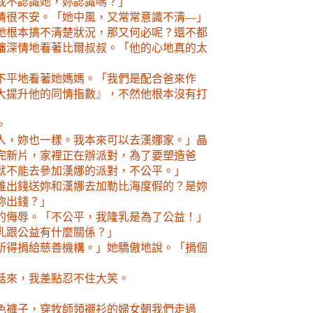
我不認識她，妳認識嗎？」
情很不安。「她中風，又常常意識不清—」
她根本搞不清楚狀況，那又何必呢？還不都
嬸深情地看著比爾叔叔。「他的心地真的太
不平地看著她媽媽。「我們是配合爸來作
大提升他的同情指數』，不然他根本沒有打
。
人，妳也一樣。我本來可以去漢娜家。」晶
完新片，家裡正在辦派對，為了要塑造爸
就不能去參加漢娜的派對，不公平。」
誰出錢送妳和漢娜去加勒比海度假的？是妳
妳出錢？」
的侮辱。「不公平，我隆乳是為了公益！」
乳跟公益有什麼關係？」
所得捐給慈善機構。」她驕傲地說。「捐個
話來，我差點忍不住大笑。
色褲子，穿牧師領襯衫的婦女朝我們走過