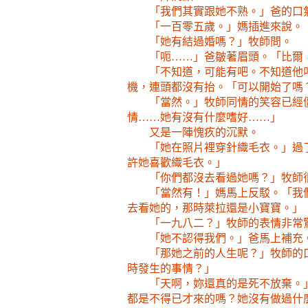
「我們其實跟她不熟。」爸的口
「一百零五歲。」媽插進來說。
「她有結過婚嗎？」牧師問。
「呃……」爸皺著眉頭。「比爾
「不知道，可能有吧。不知道他
機，連頭都沒有抬。「可以開始了嗎
「當然。」牧師同情的笑容已經
情……她有沒有什麼嗜好……」
又是一陣愧疚的沉默。
「她在照片裡穿針織毛衣。」過
許她喜歡織毛衣。」
「你們都沒去看過她嗎？」牧師
「當然有！」媽馬上反駁。「我
去看她的，那時萊拉還是小寶寶。」
「一九八二？」牧師的表情非常
「她不認得我們。」爸馬上補充
「那她之前的人生呢？」牧師的
時發生的事情？」
「天啊，妳還真的是死不放棄。
都是不得已才來的嗎？她沒有做過什