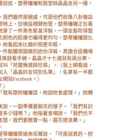
爾叔叔、楚蒂嬸嬸和我堂妹晶晶坐另一邊。
。我們雖然是親戚，可是他們就像八卦雜誌
膠椅上，彷彿這裡歸他管。楚蒂嬸嬸正在看
她穿了一件黑色緊身洋裝，一頭金髮吹得整
古銅色的肌膚也曬得更均勻。楚蒂嬸嬸跟比
，她看起來比婚紗照更年輕。
一件骷髏頭圖案的迷你洋裝，真適合這種場
著臭臉看手錶。晶晶才十七歲就有兩台車，
就叫「芭蕾舞裙與珍珠」。（我上網看過，
加入「晶晶好友特別名單」，名單有一半都
友網站
Facebook
。）
？」
「我有跟妳嬸嬸提，她說她會處理。」她轉
」
來說，一副準備要聊天的樣子。「我們有討
要多少錢嗎？」她指著會場說。「我們也不
皮琶，我們要務實一點，擺花很浪費。」
。
楚蒂嬸嬸靠過來低聲說，「可是說真的，妳