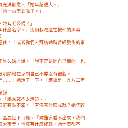
氣充滿歉意。「她年紀很大。」
「她一百零五歲了。」
，她有老公嗎？」
叫什麼名字。」比爾叔叔還在按他的黑莓
？」
僵住。「或者你們去拜訪她時曾經發生的事
了許久媽才說。「說不定是她自己織的，也
很明顯地在克制自己不能沒有禮貌。
們……」她想了一下，「應該是一九八二年
驚訝。
。「她意識不太清楚。」
口氣有點不滿。「有沒有什麼成就？她年輕
」晶晶扯下耳機。「妳難道看不出來，我們
麼大事業，也沒有什麼成就，她什麼都不