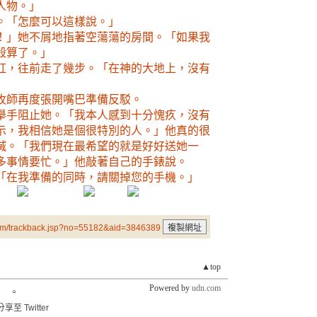
人物。」
。「怎麼可以這樣說。」
！」她不屑地指著空蕩蕩的房間。「如果我
殺算了。」
紅，往前走了幾步。「在神的大地上，沒有
牧師再度張開嘴巴準備反駁。
舉手阻止她。「我本人感到十分愧疚，沒有
示，我相信她是個很特別的人。」他真的很
滅。「我們現在最希望的就是好好送她一
多事情要忙。」他敲著自己的手錶說。
「在我準備的同時，請關掉您的手機。」
um/trackback.jsp?no=55182&aid=3846389
▲top
Powered by
udn.com