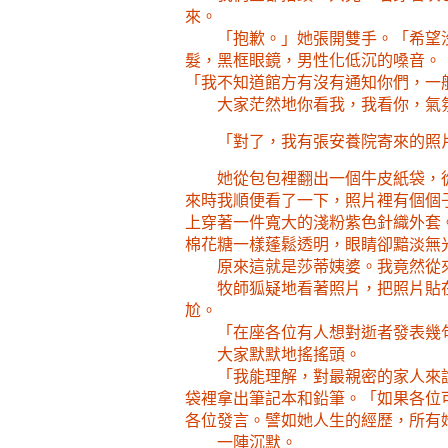
來。
「抱歉。」她張開雙手。「希望
髮，黑框眼鏡，男性化低沉的嗓音。
「我不知道館方有沒有通知你們，一
大家茫然地你看我，我看你，氣
「對了，我有張安養院寄來的照
她從包包裡翻出一個牛皮紙袋，
來時我順便看了一下，照片裡有個個
上穿著一件寬大的淺粉紫色針織外套
棉花糖一樣蓬鬆透明，眼睛卻黯淡無
原來這就是莎蒂姨婆。我竟然從
牧師狐疑地看著照片，把照片貼
尬。
「在座各位有人想對逝者發表幾
大家默默地搖搖頭。
「我能理解，對最親密的家人來
袋裡拿出筆記本和鉛筆。「如果各位
各位發言。譬如她人生的經歷，所有
一陣沉默。