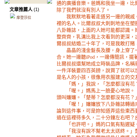
通的廣播音樂。爸媽和我坐一邊，比
文章推薦人
(1)
除了我們就沒有別人了。
我默默地看著走道另一邊的親戚
摩登莎拉
裡的名人。比爾叔叔大刺刺地坐在塑
八卦雜誌，上面的人她可能都認識。
整齊齊，乳溝比我上次看到的更深，
爾叔叔結婚二十年了，可是我敢打賭
晶晶的淺金髮長及腰，身上穿了
合。她一邊聽
iPod
，一邊傳簡訊，擺
比爾叔叔還幫她成立時裝品牌，名稱
一件洋裝要四百英鎊，說買了就可以
是名人的小孩，很像用衣服建立的交
「媽，」我說，「怎麼都沒有花
「喔。」媽馬上一臉憂心地說。
頭叫嬸嬸。「楚蒂？怎麼都沒有花？
「喔！」嬸嬸放下八卦雜誌轉過
論到這件事，可是妳知道弄這些東西
過在這裡待多久，二十分鐘左右吧？
「也許吧。」媽的口氣有點遲疑
「我沒有說不幫老太太送終。」