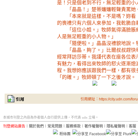
是！只是個老到不行，無足輕重的小
「晶晶！」楚蒂嬸嬸輕聲責罵她
「本來就是這樣，不是嗎？妳看
的喪禮只有六個人來參加，我乾脆自
「這位小姐。」牧師氣得滿臉脹
人是無足輕重的小人物。」
「隨便啦。」晶晶沒禮貌地說。
「晶晶，夠了。」比爾叔叔趕快
經常拜訪莎蒂。我謹代表在座各位表
有魅力，看得出來牧師的怒火逐漸熄
程。我想妳應該跟我們一樣，都有很
「的確。」牧師頓了一下之後才說。
引用網址：https://city.udn.com/for
本城市刊登之內容為作者個人自行提供上傳，不代表 udn 立場。
刊登網站廣告
︱
關於我們
︱
常見問題
︱
服務條款
︱
著作權聲明
︱
隱私權聲明
︱
客服
粉絲團