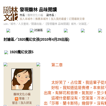
發現馥林 品味閱讀
市長：
馥林文化小編
副市長：
加入本城市
｜
推薦本城市
｜
加入我的最愛
｜
訂閱最新文章
udn
／
城市
／
人文藝術
／
閱讀出版
／
【發現馥林 品味閱讀】城市
／討論區／
本城市首頁
討論區
精華區
投票區
影像館
推
討論區
／
1920魔幻女孩(2010年4月29出版)
1920魔幻女孩5
第二章
太好笑了，占位置，我這輩子從
好啦，我知道這是喪禮，本來就
出席，有鮮花和音樂，氣氛好，至少
馥林文化小編
這裡什麼都沒有，空蕩蕩，冷冰
等級：7
留言
｜
加入好友
出「莎蒂．蘭卡斯特」幾個字。沒有