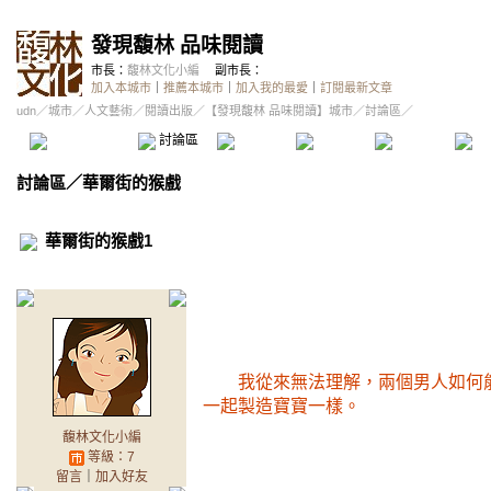
發現馥林 品味閱讀
市長：
馥林文化小編
副市長：
加入本城市
｜
推薦本城市
｜
加入我的最愛
｜
訂閱最新文章
udn
／
城市
／
人文藝術
／
閱讀出版
／
【發現馥林 品味閱讀】城市
／討論區／
本城市首頁
討論區
精華區
投票區
影像館
推
討論區
／
華爾街的猴戲
華爾街的猴戲1
我從來無法理解，兩個男人如何能
一起製造寶寶一樣。
馥林文化小編
等級：7
留言
｜
加入好友