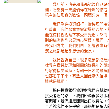
幾年前，洛夫和我都認為自己站
洲，盼望有一天能倘佯在綠洲的懷抱
境有無法形容的歡愉，問題只有一個
我們剛進投資銀行，從協理開始
行董事。我們願意穿愈滾燙的沙地，
能在棕櫚樹樹蔭下享受日光浴。然而
到的綠洲也許只是海市蜃樓。我們一
是找回方向。我們明白，無論彼岸有
漠之旅都是超乎想像的漫長。
我們告訴自己，很多職業都必須
律界有實習助理和剛開始好幾年的單
行家得接受磨練，有朝一日才能飛黃
也都忍了下來，有些人因此漸入佳境
這就是規矩。
擔任投資銀行協理對我們有幫助
接受考驗的路上，我們碰過很多好事
著開著，我們還是開到出口收費站，
且若說我們不在乎錢，那絕對是騙人