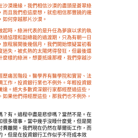
在沙漠邊緣，我們相信沙漠的盡頭是蒼翠綠
，而且我們愈這麼想，就愈相信那豐饒的邊
，如何穿越那片沙漠。
做起時，綠洲代表的是升任為夢寐以求的執
熬過協理和副總裁的過渡期，只為有朝一日
，旅程展開後幾個月，我們開始懷疑當初看
度迷失，被炙熱的太陽烤得發狂，但最後還
什麼樣的綠洲，想要抵達那裡，我們穿越沙
經歷痛苦階段。醫學界有醫學院和實習、法
調工作，投資銀行業也不例外。年輕投資銀
騰達。絕大多數資深銀行家都經歷過這些，
。如果他們得經歷這些，那我們也不例外，
嗎？有。過程中盡是悲慘嗎？當然不是。在
和很多壞事，當中幾乎沒睡什麼覺，但是開
付費離開。我們現在仍然在華爾街工作，而
的，但是在投資銀行工作似乎不符成本效