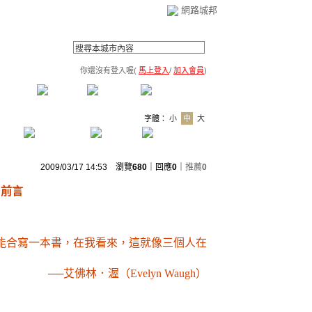
網路城邦
你還沒有登入喔(
馬上登入
/
加入會員
)
薦連結
公告區
訪客簿
市政中心
(0)
字體：
小
中
大
2009/03/17 14:53 瀏覽
680
｜回應
0
｜
推薦
0
前言
合寫一本書，在我看來，這就像三個人在
──艾佛林．渥（
Evelyn Waugh
）