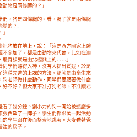
麼動物是兩條腿的？」
學們，狗是四條腿的。看，鴨子就是兩條腿
條腿的？」
。」
。
麥把狗放在地上，說：「這是西方國家上體
經不參加了，都是由動物來代替，比如在澳
，體育課就是由北極熊上的……」
看同學們聽得入神，沒有人提出質疑，於是
了這種先進的上課的方法。那就是由畜生來
。狗老師做什麼動作，同學們要跟著做什麼
，好不好？但大家不准打狗老師，不准餵老
邊看了幾分鐘。劉小力的狗一開始被這麼多
東張西望了一陣子。學生們都跟著一起活動
面的學生跟在後面整齊地跳著。大麥看著覺
搭建的房子。