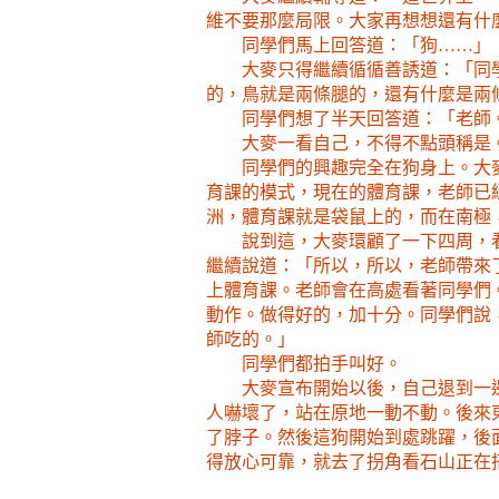
維不要那麼局限。大家再想想還有什
同學們馬上回答道：「狗……」
大麥只得繼續循循善誘道：「同
的，鳥就是兩條腿的，還有什麼是兩
同學們想了半天回答道：「老師
大麥一看自己，不得不點頭稱是
同學們的興趣完全在狗身上。大
育課的模式，現在的體育課，老師已
洲，體育課就是袋鼠上的，而在南極
說到這，大麥環顧了一下四周，
繼續說道：「所以，所以，老師帶來
上體育課。老師會在高處看著同學們
動作。做得好的，加十分。同學們說
師吃的。」
同學們都拍手叫好。
大麥宣布開始以後，自己退到一
人嚇壞了，站在原地一動不動。後來
了脖子。然後這狗開始到處跳躍，後
得放心可靠，就去了拐角看石山正在