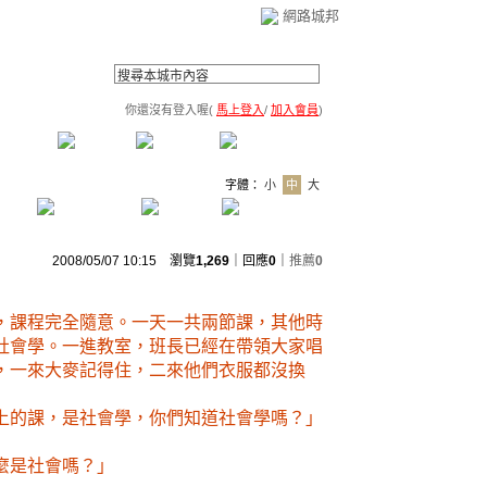
網路城邦
你還沒有登入喔(
馬上登入
/
加入會員
)
薦連結
公告區
訪客簿
市政中心
(0)
字體：
小
中
大
2008/05/07 10:15 瀏覽
1,269
｜回應
0
｜
推薦
0
，課程完全隨意。一天一共兩節課，其他時
社會學。一進教室，班長已經在帶領大家唱
，一來大麥記得住，二來他們衣服都沒換
上的課，是社會學，你們知道社會學嗎？」
麼是社會嗎？」