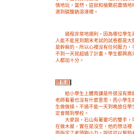
情地玩，當然，這就和槍斃前盡情地
滴到碳酸鈉溶液裡。
過程非常地順利，因為哪位學生
人能不能見到期末考試的試卷都是大
是幹嘛的，所以心裡沒有任何壓力，
不到一天就超過了計畫。學生都興高
人都加十分。
體育課
給小學生上體育課是件很沒有樂
老師看著也沒有什麼意思，而小學生
生做做操。不過不能一天到晚放任學
定會鬧到學校。
大麥說，石山有著靈巧的雙手，
在做木屋，實在是沒空，他的想法裡
而指定了老頭劉小力，說這可以幫助