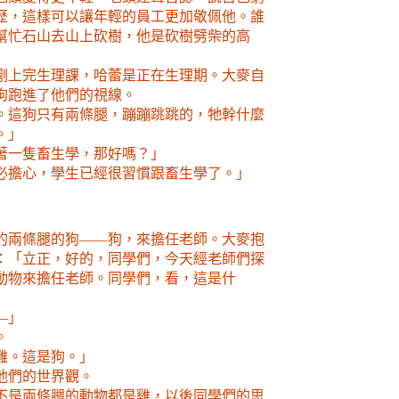
歷，這樣可以讓年輕的員工更加敬佩他。誰
幫忙石山去山上砍樹，他是砍樹劈柴的高
剛上完生理課，哈蕾是正在生理期。大麥自
狗跑進了他們的視線。
。這狗只有兩條腿，蹦蹦跳跳的，牠幹什麼
。」
著一隻畜生學，那好嗎？」
必擔心，學生已經很習慣跟畜生學了。」
的兩條腿的狗——狗，來擔
任
老師。大麥抱
：「立正，好的，同學們，今天經老師們探
動物來擔
任
老師。同學們，看，這是什
—」
。
雞。這是狗。」
他們的世界觀。
不是兩條腿的動物都是雞，以後同學們的思