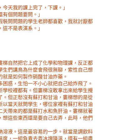
，今天我的課上完了，下課。」
還有個問題要問。」
假裝問問題的學生老師都喜歡，我就討厭都
，這不是表演系。」
婁梯自然把它上成了化學和物理課，反正都
學生們講鳥為什麼會飛很無聊，索性自己想
的就是如何製作硝酸甘油炸藥。
多困惑，生怕一不小心就把自己給炸飛了。
所學校裡都有。但婁梯沒敢拿出來給學生攪
了。但正愁沒有蘇打和甘油，婁梯想的是從
所以當天就問學生，哪位家裡有蘇打和甘油
二天帶來的都是蘇打水和魚肝油。婁梯就著
，想這些東西還是要自己去弄，此時，他們
鈉溶液。這是最容易的一步。就當是調飲料
溫度，一組負責去弄冰塊降溫，還有一組盡