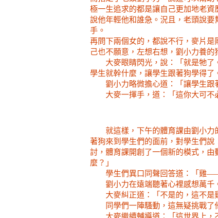
極一生追求的都是讓自己更加地老資
說他年輕他和誰急。況且，老頭說要
手。
再問下兩個女的，都說不行，麥片是
己也不願意，左想右想，劉小力養的
大麥眼睛閃光，說：「就是牠了
學生就幹什麼，讓學生跟著狗學得了
劉小力略微擔心道：「讓學生跟
大麥一揮手，道：「這你大可不
就這樣，下午的體育課由劉小力
著狗來到學生們的面前，對學生們說
討，體育課開創了一個新的模式，由
麼？」
學生們異口同聲回答道：「雞—
劉小力在遠端聽著心裡感想萬千
大麥糾正道：「不是的，這不是
同學們一陣騷動，這無疑挑戰了
大麥繼續輔導道：「這世界上，