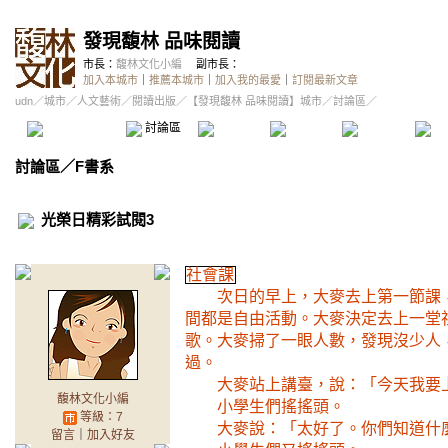
發現馥林 品味閱讀
市長：
馥林文化小編
副市長：
加入本城市
｜
推薦本城市
｜
加入我的最愛
｜
訂閱最新文章
udn
／
城市
／
人文藝術
／
閱讀出版
／
【發現馥林 品味閱讀】城市
／討論區／
本城市首頁
討論區
精華區
投票區
影像館
推
討論區
／
F書系
光榮日精彩試閱3
社會課
次日的早上，大麥去上第一節課
間都是自由活動。大麥決定去上一堂
歌。大麥掃了一眼人數，發現沒少人
過。
大麥站上講臺，說：「今天我要
馥林文化小編
小學生們搖搖頭。
等級：7
大麥說：「太好了。你們知道什
留言
｜
加入好友