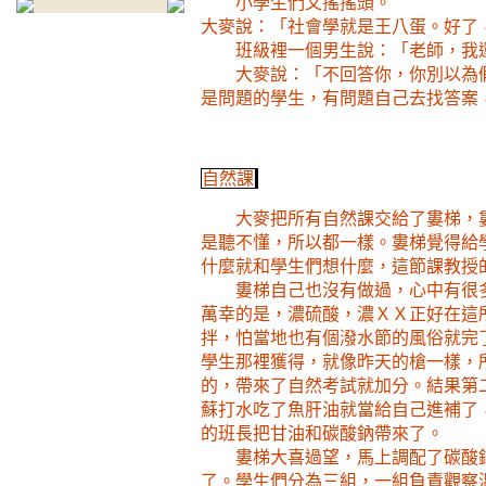
小學生們又搖搖頭。
大麥說：「社會學就是王八蛋。好了
班級裡一個男生說：「老師，我
大麥說：「不回答你，你別以為
是問題的學生，有問題自己去找答案
自然課
大麥把所有自然課交給了婁梯，
是聽不懂，所以都一樣。婁梯覺得給
什麼就和學生們想什麼，這節課教授
婁梯自己也沒有做過，心中有很
萬幸的是，濃硫酸，濃ＸＸ正好在這
拌，怕當地也有個潑水節的風俗就完
學生那裡獲得，就像昨天的槍一樣，
的，帶來了自然考試就加分。結果第
蘇打水吃了魚肝油就當給自己進補了
的班長把甘油和碳酸鈉帶來了。
婁梯大喜過望，馬上調配了碳酸
了。學生們分為三組，一組負責觀察