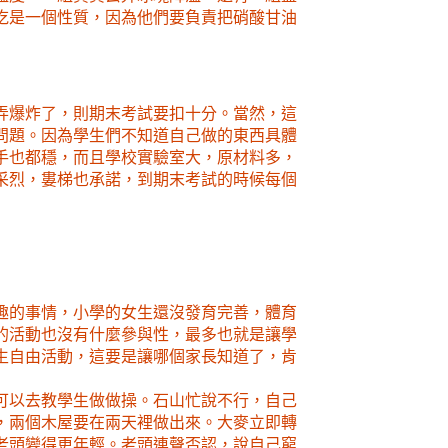
吃是一個性質，因為他們要負責把硝酸甘油
弄爆炸了，則期末考試要扣十分。當然，這
問題。因為學生們不知道自己做的東西具體
手也都穩，而且學校實驗室大，原材料多，
采烈，婁梯也承諾，到期末考試的時候每個
趣的事情，小學的女生還沒發育完善，體育
的活動也沒有什麼參與性，最多也就是讓學
生自由活動，這要是讓哪個家長知道了，肯
可以去教學生做做操。石山忙說不行，自己
，兩個木屋要在兩天裡做出來。大麥立即轉
老頭變得更年輕。老頭連聲否認，說自己窮