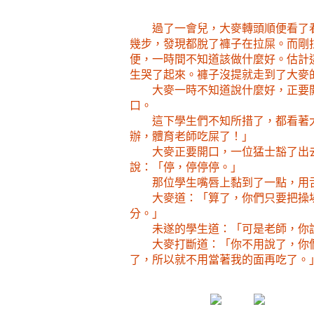
過了一會兒，大麥轉頭順便看了
幾步，發現都脫了褲子在拉屎。而剛
便，一時間不知道該做什麼好。估計
生哭了起來。褲子沒提就走到了大麥
大麥一時不知道說什麼好，正要
口。
這下學生們不知所措了，都看著
辦，體育老師吃屎了！」
大麥正要開口，一位猛士豁了出
說：「停，停停停。」
那位學生嘴唇上黏到了一點，用
大麥道：「算了，你們只要把操
分。」
未遂的學生道：「可是老師，你
大麥打斷道：「你不用說了，你
了，所以就不用當著我的面再吃了。