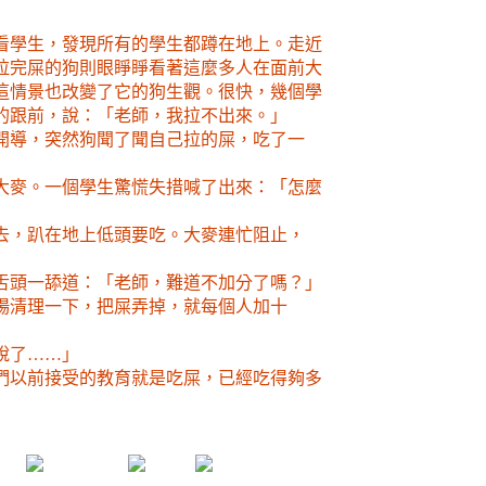
看學生，發現所有的學生都蹲在地上。走近
拉完屎的狗則眼睜睜看著這麼多人在面前大
這情景也改變了它的狗生觀。很快，幾個學
的跟前，說：「老師，我拉不出來。」
開導，突然狗聞了聞自己拉的屎，吃了一
大麥。一個學生驚慌失措喊了出來：「怎麼
去，趴在地上低頭要吃。大麥連忙阻止，
舌頭一舔道：「老師，難道不加分了嗎？」
場清理一下，把屎弄掉，就每個人加十
說了……」
們以前接受的教育就是吃屎，已經吃得夠多
」