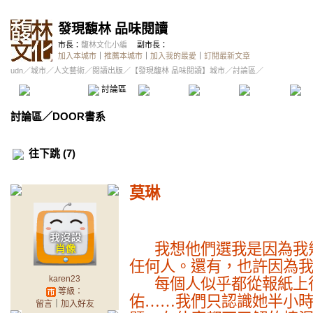
發現馥林 品味閱讀
市長：
馥林文化小編
副市長：
加入本城市
｜
推薦本城市
｜
加入我的最愛
｜
訂閱最新文章
udn
／
城市
／
人文藝術
／
閱讀出版
／
【發現馥林 品味閱讀】城市
／討論區／
本城市首頁
討論區
精華區
投票區
影像館
推
討論區
／
DOOR書系
往下跳 (7)
莫琳
我想他們選我是因為我
任何人。還有，也許因為
karen23
每個人似乎都從報紙上
等級：
佑……我們只認識她半小
留言
｜
加入好友