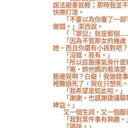
說法避重就輕；那時我並
快樂打滾。
「不要以為你塞了一部
做錯。」潔西說。
「『罪愆』就是那個…
「因為不管那女的幾歲
她。而且你還有小孩對吧
「沒錯，我有。」
「所以這跟運氣背什麼
「喔，妳他媽的看清楚
簷邊晃啊？白癡！我做錯
裡難過死了，現在只想死
「我希望是如此啦。」
「謝謝。也感謝建議聊
裨益。」
又一個生詞，又一個厭
「我對某件事有興趣。
「請說。」