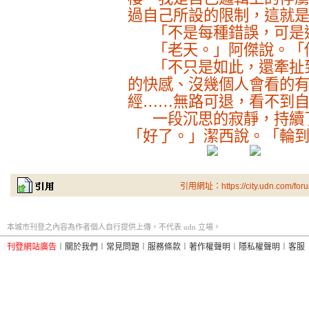
過自己所設的限制，這就
「不是每種錯誤，可是
「老天。」阿傑說。「
「不只是如此，還牽扯
的快感、沒幾個人會看的
經……無路可退，看不到
一段沉思的寂靜，持續
「好了。」潔西說。「輪
引用網址：https://city.udn.com/for
本城市刊登之內容為作者個人自行提供上傳，不代表 udn 立場。
刊登網站廣告
︱
關於我們
︱
常見問題
︱
服務條款
︱
著作權聲明
︱
隱私權聲明
︱
客服