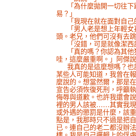
「為什麼拋開一切往下
易？」
「我現在就在面對自己
「男人老是想上年輕女
頭。老兄，他們可沒有去
「沒錯，可是就像潔西
「真的嗎？你認為其他
哇，這麼嚴重啊。」阿傑
我真的是這麼想嗎？也
某些人可能知道，我曾在
麼說的。想當然爾，那是
宣告必須恢復死刑，呼籲
侮辱與道歉。也許我還會
裡的男人該被……其實我
或外遇的懲罰是什麼，該
點是，我那時只不過是把
已。連自己的老二都沒辦
樓。我是自己邏輯上的俘