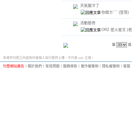
天氣變冷了
你錯ㄌ````
(堂哥)
活動筋骨
ORZ 是火星文
(
第
頁
本城市刊登之內容為作者個人自行提供上傳，不代表 udn 立場。
刊登網站廣告
︱
關於我們
︱
常見問題
︱
服務條款
︱
著作權聲明
︱
隱私權聲明
︱
客服