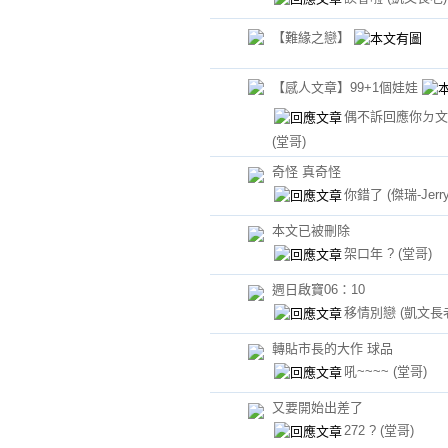
【難緣之戀】
【感人文章】99+1個娃娃
偶不訴回應你ㄉ文
(堂哥)
奇怪 真奇怪
你錯了
(傑瑞-Jerry
本文已被刪除
架口年 ?
(堂哥)
週日啟寶06：10
移情別戀
(凱文長
轉貼市長的大作 球品
吼~~~~
(堂哥)
又要開始出差了
272 ?
(堂哥)