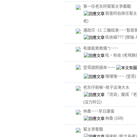
第一任老灰阿幫幫主爭霸戰
賀喜阿伯榮任幫
老)
潘政宗 -11 三輪結束~~~暫居
吼依細???
(傑瑞-J
有誰能救救偶ㄅ~~~
吼，有收
(老飛鴉
堂哥請照過來～～
嘿嘿嘿~~~
(堂哥)
老灰仔新解~柑子店淹大水
『流貨』變成『老
(沒力阿公)
林桑~~~早日康復
林桑
(168)
幫主爭奪戰
誤會啦
(凱文長老)