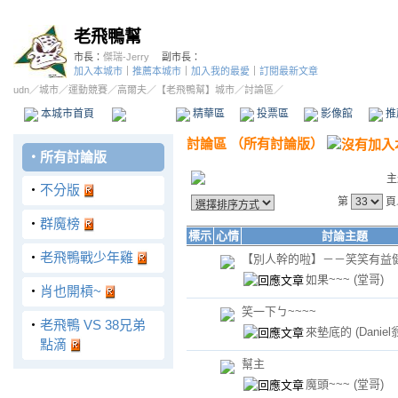
老飛鴨幫
市長：
傑瑞-Jerry
副市長：
加入本城市
｜
推薦本城市
｜
加入我的最愛
｜
訂閱最新文章
udn
／
城市
／
運動競賽
／
高爾夫
／
【老飛鴨幫】城市
／討論區／
本城市首頁
討論區
精華區
投票區
影像館
推
討論區
（
所有討論版
）
‧
所有討論版
主
‧
不分版
第
頁
‧
群魔榜
標示
心情
討論主題
‧
老飛鴨戰少年雞
【別人幹的啦】－－笑笑有益
如果~~~
(堂哥)
‧
肖也開槓~
笑一下ㄅ~~~~
‧
老飛鴨 VS 38兄弟
來墊底的
(Daniel
點滴
幫主
魔頭~~~
(堂哥)