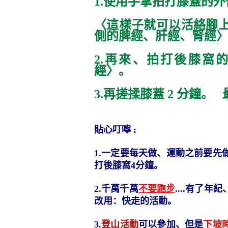
1.
使用手掌拍打膝蓋的外
〈這樣子就可以活絡腳
側的脾經、肝經、腎經
2.
再來、拍打後膝窩
經〉。
3.
再搓揉膝蓋
2
分鐘。
貼心叮嚀
:
1.
一定要每天做、運動之前要先
打後膝窩
4
分鐘。
2.
千萬千萬
不要跑步
....
有了年紀
改用：快走的活動。
3.
登
山活動
可以參加、但是
下坡