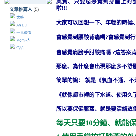
其實、只要您感覺到身體上的
啦
!!!
文章推薦人
(5)
太熱
大家可以回想一下、年輕的時候
Ah Du
一見鍾情
會感覺到腰酸背痛嗎
?
會感覺到行
Momi-人
恰恰
會感覺肩膀手肘酸痛嗎
?
這答案
那麼、為什麼會出現那麼多不舒
簡單的說：
就是《氣血不通、不
《就像都市裡的下水道、使用久了
所以要保健膝蓋、就是要活絡這
每天只要
10
分鐘、就能