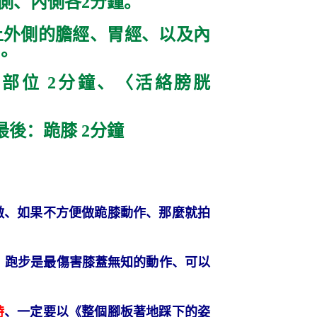
側、內側各
2
分鐘。
上外側的膽經、胃經、以及內
〉。
的部位
2
分鐘、〈活絡膀胱
最後：跪膝
2
分鐘
做、如果不方便做跪膝動作、那麼就拍
、跑步是最傷害膝蓋無知的動作、可以
時
、一定要以《
整個腳板著地
踩下的姿