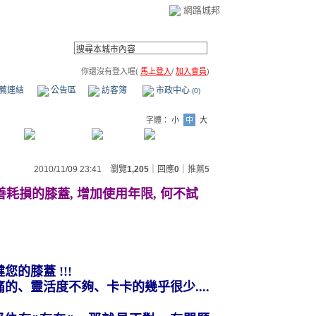
網路城邦
你還沒有登入喔(
馬上登入
/
加入會員
)
薦連結
公告區
訪客簿
市政中心
(0)
字體：
小
中
大
2010/11/09 23:41 瀏覽
1,205
｜回應
0
｜
推薦
5
善耗損的膝蓋
,
增加使用年限
,
何不試
健您的膝蓋
!!!
痛的、
靈活度不夠、卡卡的幾乎很少
....