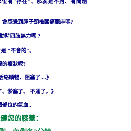
部位有
"
存在
"
、那就是不對、有問題
、會感覺到脖子頸椎酸痛脹麻嗎
?
動時四肢無力嗎
?
肯是
"
不會的
"
。
服的癥狀呢
?
活絡順暢、阻塞了
....
》
、淤塞了、 不通了。》
個部位的氣血
..
保健您的膝蓋：