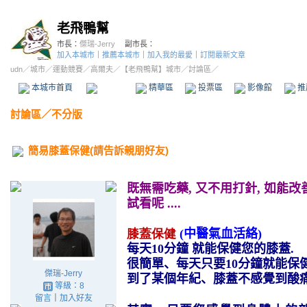
老飛鴨幫
市長：
傑瑞-Jerry
副市長：
加入本城市
｜
推薦本城市
｜
加入我的最愛
｜
訂閱最新文章
udn
／
城市
／
運動競賽
／
高爾夫
／
【老飛鴨幫】城市
／討論區／
本城市首頁
討論區
精華區
投票區
影像館
推
討論區
／
不分版
簡易膝蓋保健(請告訴親朋好友)
既無需吃藥
,
又不用打針
,
如能改
試看呢
....
膝蓋保健
(
中醫氣血活絡
)
每天
10
分鐘 就能保健您的膝蓋
.
很簡單、每天只要
10
分鐘就能保
傑瑞-Jerry
到了某個年紀、膝蓋不感覺到酸
等級：8
留言
｜
加入好友