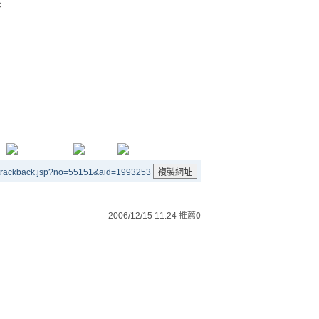
c
/trackback.jsp?no=55151&aid=1993253
2006/12/15 11:24
推薦
0