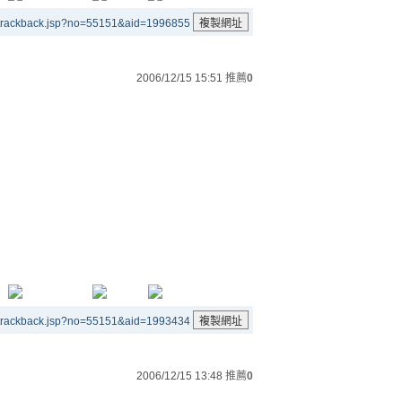
/trackback.jsp?no=55151&aid=1996855
2006/12/15 15:51
推薦
0
/trackback.jsp?no=55151&aid=1993434
2006/12/15 13:48
推薦
0