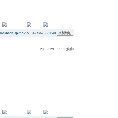
/trackback.jsp?no=55151&aid=1993040
2006/12/15 11:03
推薦
0