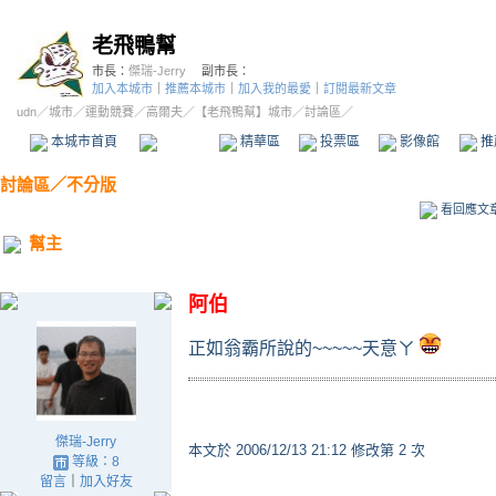
老飛鴨幫
市長：
傑瑞-Jerry
副市長：
加入本城市
｜
推薦本城市
｜
加入我的最愛
｜
訂閱最新文章
udn
／
城市
／
運動競賽
／
高爾夫
／
【老飛鴨幫】城市
／討論區／
本城市首頁
討論區
精華區
投票區
影像館
推
討論區
／
不分版
看回應文
幫主
阿伯
正如翁霸所說的~~~~~天意ㄚ
傑瑞-Jerry
本文於
2006/12/13 21:12 修改第 2 次
等級：8
留言
｜
加入好友