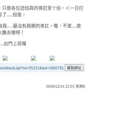
，只是各位恐怕真的得忍受ㄚ伯，＜一日打
....但是，
.....最沒有肩膀的來扛，喔，不是....是
大膽去做吧！
..出門上班囉
/trackback.jsp?no=55151&aid=1992781
2006/12/14 22:01
推薦
0