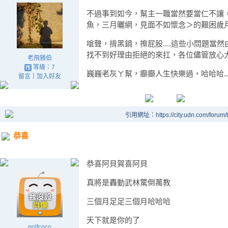
不過事到如今，幫主一職當然要當仁不讓
魚，三月曬網，見面不如懷念＞的艱困歲月了.
嗆聲，揹黑鍋，擦屁股....這些小問題當然由我
找不到好理由拒絕的來扛，各位儘管放心
老飛鴉伯
等級：7
巍巍老灰ㄚ幫，癲癲人生快樂過，哈哈哈...
留言
｜
加入好友
引用網址：https://city.udn.com/forum
恭喜
恭喜阿貝賀喜阿貝
真將是轟動武林驚倒萬教
三個月足足三個月哈哈哈
天下就是你的了
golfcoco