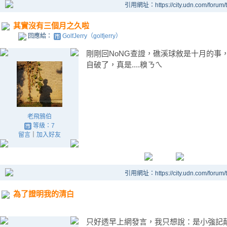
引用網址：https://city.udn.com/forum
其實沒有三個月之久啦
回應給：
GolfJerry（golfjerry）
剛剛回NoNG查證，礁溪球敘是十月的事
自破了，真是....糗ㄋㄟ
老飛鴉伯
等級：7
留言
｜
加入好友
引用網址：https://city.udn.com/forum
為了證明我的清白
只好透早上網發言，我只想說：是小強記顛倒桿