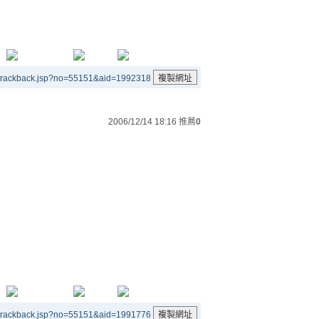
/trackback.jsp?no=55151&aid=1992318
2006/12/14 18:16
推薦
0
/trackback.jsp?no=55151&aid=1991776