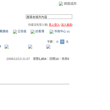
網路城邦
你還沒有登入喔(
馬上登入
/
加入會員
)
薦連結
公告區
訪客簿
市政中心
(0)
字體：
小
中
大
章
2006/12/13 21:07 瀏覽
1,854
｜回應
14
｜
推薦
0