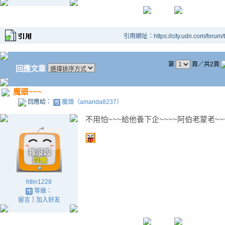
引用網址：https://city.udn.com/forum
第
頁／共2頁
回應文章
魔頭~~~
回應給：
魔頭（amanda8237）
不用怕~~~給他養下企~~~~阿伯老蒙老~~
htlin1228
等級：
留言
｜
加入好友