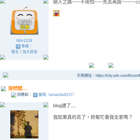
絕人之路~~~不用怕~~~先丟再說~~~~~c
htlin1228
等級：
留言
｜
加入好友
引用網址：https://city.udn.com/forum
突然間....
回應給：
魔頭（amanda8237）
blog通了....
我如果真的丟了，妳幫忙養我全家嗎？