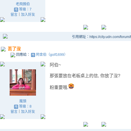
老飛鴉伯
等級：7
留言
｜
加入好友
引用網址：https://city.udn.com/forum
丟了沒
回應給：
罔舍伯（golf1699）
阿伯~
那張要放在老板桌上的信, 你放了沒?
粉重要哦.
魔頭
等級：8
留言
｜
加入好友