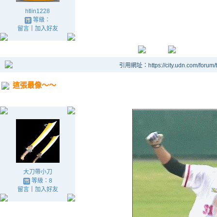
htlin1228
等級：
留言
｜
加入好友
引用網址：https://city.udn.com/forum
這張最像～～
大刀帶小刀
等級：8
留言
｜
加入好友