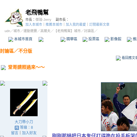
老飛鴨幫
市長：
傑瑞-Jerry
副市長：
加入本城市
｜
推薦本城市
｜
加入我的最愛
｜
訂閱最新文章
udn
／
城市
／
運動競賽
／
高爾夫
／
【老飛鴨幫】城市
／討論區／
本城市首頁
討論區
精華區
投票區
影像館
推
討論區
／
不分版
看回應文
堂哥請照過來～～
大刀帶小刀
等級：8
留言
｜
加入好友
剛剛那鍋把日本鬼仔打得跪在投手板哭