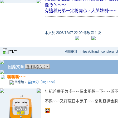
像ㄋㄟ～～
有這種兄弟一定粉開心，大英雄咧～～
本文於
2006/12/07 22:09 修改第 1 次
引用網址：https://city.udn.com/forum
回應文章
嘿嘿嘿~~~
回應給：
大刀（BigKnife）
年紀差醬子ㄉ多~~~偶來肥想一下~~~訴不
不過~~~又打贏日本鬼子~~~拿到亞運金牌