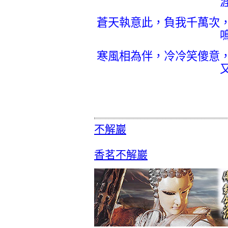
蒼天執意此，負我千萬次
寒風相為伴，冷冷笑傻意
不解巖
香茗不解巖