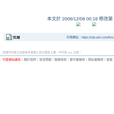
本文於
2006/12/08 00:18 修改第
引用網址：https://city.udn.com/for
本城市刊登之內容為作者個人自行提供上傳，不代表 udn 立場。
刊登網站廣告
︱
關於我們
︱
常見問題
︱
服務條款
︱
著作權聲明
︱
隱私權聲明
︱
客服