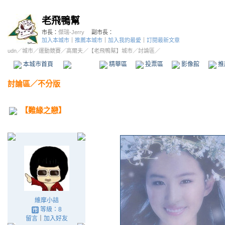
老飛鴨幫
市長：
傑瑞-Jerry
副市長：
加入本城市
｜
推薦本城市
｜
加入我的最愛
｜
訂閱最新文章
udn
／
城市
／
運動競賽
／
高爾夫
／
【老飛鴨幫】城市
／討論區／
本城市首頁
討論區
精華區
投票區
影像館
推
討論區
／
不分版
【難緣之戀】
維摩小詰
等級：8
留言
｜
加入好友