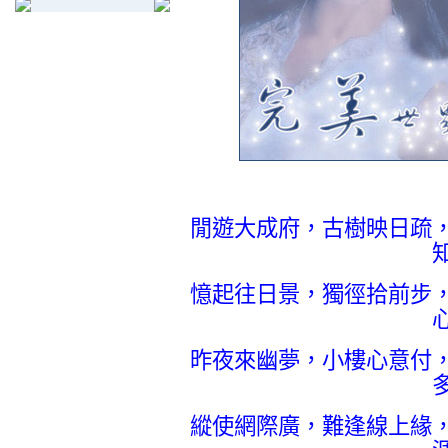
閒遊大成府，古樹映日疏
憶起往日景，獨徑拾前步
昨夜來幽夢，小樓心意付
縱使網際廣，難逢線上緣