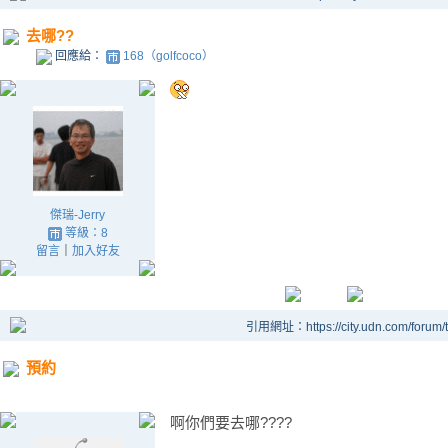
去哪??
回應給：
168（golfcoco）
傑瑞-Jerry
等級：8
留言
｜
加入好友
引用網址：https://city.udn.com/forum
預約
啊你們要去哪????