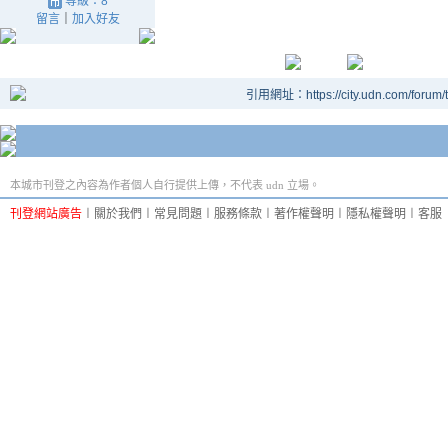
等級：8
留言
｜
加入好友
引用網址：https://city.udn.com/forum
本城市刊登之內容為作者個人自行提供上傳，不代表 udn 立場。
刊登網站廣告
︱
關於我們
︱
常見問題
︱
服務條款
︱
著作權聲明
︱
隱私權聲明
︱
客服