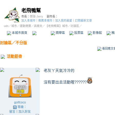
老飛鴨幫
市長：
傑瑞-Jerry
副市長：
加入本城市
｜
推薦本城市
｜
加入我的最愛
｜
訂閱最新文章
udn
／
城市
／
運動競賽
／
高爾夫
／
【老飛鴨幫】城市
／討論區／
本城市首頁
討論區
精華區
投票區
影像館
推
討論區
／
不分版
看回應文
活動筋骨
老灰ㄚ天氣冷冷的
沒有要出去活動喔??????
golfcoco
等級：
留言
｜
加入好友