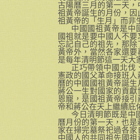
古陽曆三月的第一天，
祖黃帝誕生的月份，因
祖黃帝的「生月」而非
中國國祖黃帝是中
國祖就是要中國人不要
忘記自己的祖先，那除
黃帝外，當然各家還要
是每年清明節這一天大
正巧帶領中國北伐
憲政的國父革命接班人
曆的中國國祖黃帝誕生
蔣公一生對國家的貢獻
恩寵，是國祖黃帝接引
帝和蔣公在天上繼續庇
今日清明節既是中國
曆月份的第一天，也是蔣
家在掃完墓祭祀過各家
中國人的共同祖先國祖