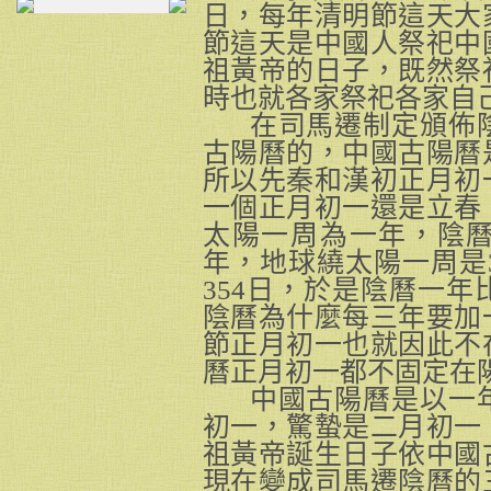
日，每年清明節這天大
節這天是中國人祭祀中
祖黃帝的日子，既然祭
時也就各家祭祀各家自
在司馬遷制定頒佈
古陽曆的，中國古陽曆
所以先秦和漢初正月初
一個正月初一還是立春
太陽一周為一年，陰曆
年，地球繞太陽一周是3
354
日，於是陰曆一年比
陰曆為什麼每三年要加
節正月初一也就因此不
曆正月初一都不固定在
中國古陽曆是以一年
初一，驚蟄是二月初一
祖黃帝誕生日子依中國
現在變成司馬遷陰曆的