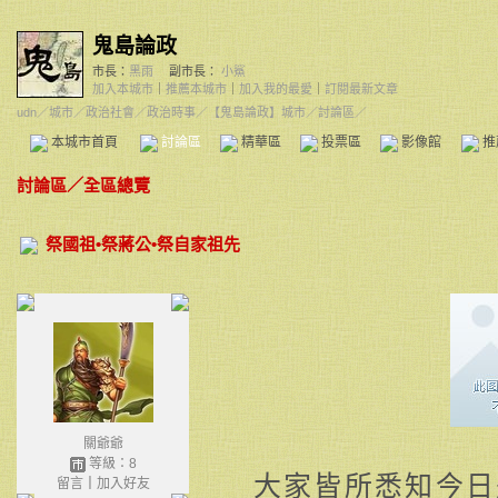
鬼島論政
市長：
黑雨
副市長：
小鯊
加入本城市
｜
推薦本城市
｜
加入我的最愛
｜
訂閱最新文章
udn
／
城市
／
政治社會
／
政治時事
／
【鬼島論政】城市
／討論區／
本城市首頁
討論區
精華區
投票區
影像館
推
討論區
／
全區總覽
祭國祖•祭蔣公•祭自家祖先
關爺爺
等級：8
大家皆所悉知今日
留言
｜
加入好友