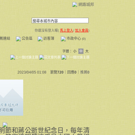
網路城邦
你還沒有登入喔(
馬上登入
/
加入會員
)
薦連結
公告區
訪客簿
市政中心
(0)
字體：
小
中
大
2023/04/05 01:08 瀏覽
720
｜回應
0
｜
推薦
0
明節和蔣公逝世紀念日，每年清