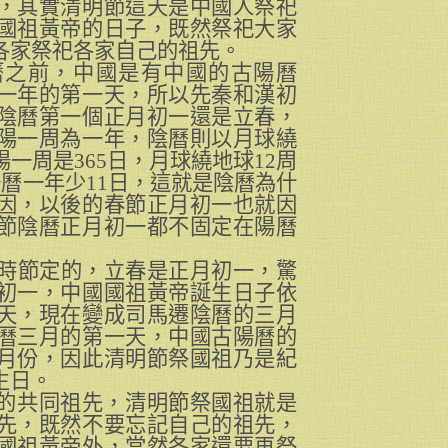
，其實清明節這天是中國人祭祀
國祖黃帝的日子，既然祭祀大家
各家祭祀各家自己的祖先。
曆之前，中國是有中國的古陽曆
一年的第一天，所以先秦和漢初
陰曆第一個正月初一還是立春，
陽一周為一年，陰曆則以月球繞
一周是365
日，月球繞地球12
周
曆一年少11
日，這就是陰曆為什
因，以後的春節正月初一也就因
節陰曆正月初一都不固定在陽曆
時節定的，立春是正月初一，驚
初一，
中國國祖黃帝誕生日子依
天，現在變成司馬遷陰曆的三月
曆三月的第一天，中國古陽曆的
月份，因此清明節祭國祖乃是紀
生日。
的共同祖先，清明節祭國祖就是
先，既然不要忘記自己的祖先，
國祖黃帝外，當然各家還要再祭