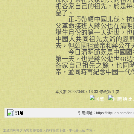
祀各家自己的祖先，於是每
墓了。
正巧帶領中國北伐、抗
父革命接班人蔣公也在清明
誕生月份的第一天逝世
，也
中國人共同祖先太爺的恩
去，但願國祖黃帝和蔣公在
今日清明節既是中國國祖
第一天，也是蔣公逝世48
週
各家自己祖先之餘，也同
帝，並同時再紀念中國一代
本文於
2023/04/07 13:33 修改第 1 次
引用網址：https://city.udn.com/for
本城市刊登之內容為作者個人自行提供上傳，不代表 udn 立場。