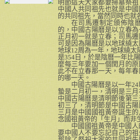
明節這天大家都要掃墓祭祖
中國人共同祖先也就是中國
的共同祖先，當然同時也就
在司馬遷制定頒佈陰
的，中國古陽曆是以立春為
正月初一就是立春；司馬遷
可是因為陽曆是以地球繞太
地球12
周為一年，地球繞太陽
是354
日，於是陰曆一年比陽
麼每三年要加一個閏月的原
此不在立春那一天，每年春
的哪一天。
中國古陽曆是以一年24
蟄是二月初一，清明是三月
中國古陽曆是清明節後第三
初三了
，清明節是中國古陽
三月是中國國祖黃帝誕生的
念國祖黃帝的「生月」而非
中國國祖黃帝是中國人
要中國人不要忘記自己的祖
那除了祭祀大家的共同祖先