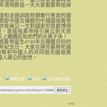
年清明節這一天大家都要祭祖掃
倭和走過訓政時期實行憲政的國
節即中國古陽曆的中國國祖黃帝
許是蔣公一生對國家的貢獻博得
寵，是國祖黃帝接引蔣公到天宮
天上繼續庇佑他們的炎黃子孫！
黃帝誕生4740
年古陽曆月份的
年紀念日，大家在掃完墓祭祀過
時祭祀中國人的共同祖先國祖黃
偉人蔣公的逝世。
um/trackback.jsp?no=55105&aid=7199968
▲top