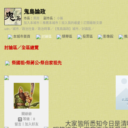
鬼島論政
市長：
黑雨
副市長：
小鯊
加入本城市
｜
推薦本城市
｜
加入我的最愛
｜
訂閱最新文章
udn
／
城市
／
政治社會
／
政治時事
／
【鬼島論政】城市
／討論區／
本城市首頁
討論區
精華區
投票區
影像館
推
討論區
／
全區總覽
祭國祖•祭蔣公•祭自家祖先
關爺爺
等級：8
大家皆所悉知今日是清
留言
｜
加入好友