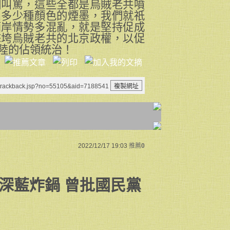
相叫罵，這些全都是烏賊老共噴
出多少種顏色的煙墨，我們就祇
兩岸情勢多混亂，就是堅持促成
擊垮烏賊老共的北京政權，以促
陸的佔領統治！
/trackback.jsp?no=55105&aid=7188541
2022/12/17 19:03
推薦
0
深藍炸鍋 曾批國民黨