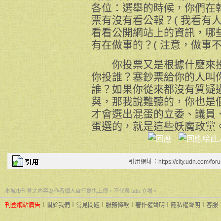
各位：選舉的時候，你們在
票有沒有看公報？( 我看有人
看看公開網站上的資訊，哪
有在做事的？( 注意，做事不
你投票又是根據什麼來投
你投誰？塞鈔票給你的人叫
誰？如果你從來都沒有質疑
與，那我說難聽的，你也是
才會選出混蛋的立委、議員
蛋選的，就是這些妖魔政黨
引用網址：https://city.udn.com/for
本城市刊登之內容為作者個人自行提供上傳，不代表 udn 立場。
刊登網站廣告
︱
關於我們
︱
常見問題
︱
服務條款
︱
著作權聲明
︱
隱私權聲明
︱
客服