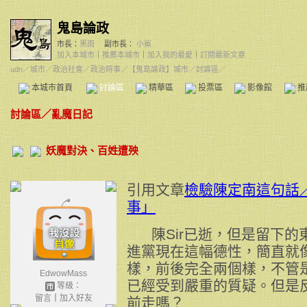
鬼島論政
市長：
黑雨
副市長：
小鯊
加入本城市
｜
推薦本城市
｜
加入我的最愛
｜
訂閱最新文章
udn
／
城市
／
政治社會
／
政治時事
／
【鬼島論政】城市
／討論區／
本城市首頁
討論區
精華區
投票區
影像館
推
討論區
／
亂魔日記
妖魔對決、百姓遭殃
引用文章
檢驗陳定南這句話
事」
陳Sir已逝，但是留下的
進黨現在這幅德性，簡直就
樣，前後完全兩個樣，不管
EdwowMass
已經受到嚴重的質疑。但是
等級：
留言
｜
加入好友
前走嗎？