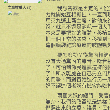
文章推薦人
(1)
我想答案是否定的。從王
力就開始互相撕扯，一直到
黑雨
馬英九選上黨主席，對他來
說，就只不過是消耗一個人
本來是要把好的肢體，移植
把一個正常的腦袋，移植到
這個腦袋能讓癱瘓的肢體動
要怎麼動？從黨內精簡到
沒有大過黨內的雜音、噪音
了，可怕到像民進黨這樣的
了！所以乾脆在自己另立門
的鬥爭，而對百姓進行另一
好不讓這個老妖有機會能吃
兩個大妖的纏鬥，受害的
無奈，我們的政黨總是這樣
們選出來的立委、議員、民