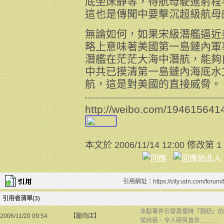
底坐床靜等，待航母駛進射程
這也是傳聞中要擊沉超級航母
無論如何，如果宋級潛艦逼近
略上意味著美國第一島鏈內軍
潛艦在茫茫大海中潛航，能夠
中共已摸清第一島鏈內海底水
航，這是對美國的直接威脅。
http://weibo.com/19461564
本文於
2006/11/14 12:00 修改第 1
引用網址：https://city.udn.com/forum
引用者清單(3)
冰點事件引發袁偉時「狼奶」的
2006/11/20 09:54
【臘肉店】
常誇張、令人啼笑皆非………