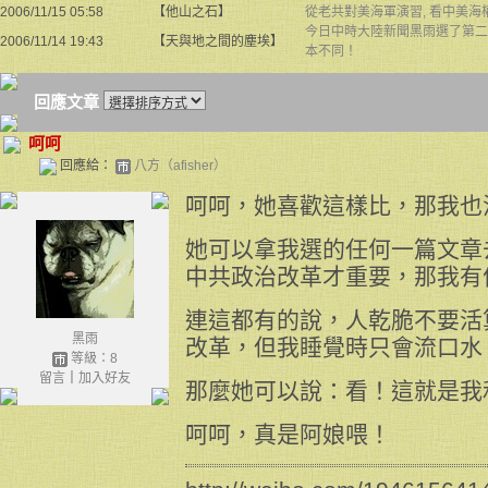
2006/11/15 05:58
【他山之石】
從老共對美海軍演習, 看中美海
今日中時大陸新聞黑雨選了第二篇
2006/11/14 19:43
【天與地之間的塵埃】
本不同！
回應文章
呵呵
回應給：
八方（afisher）
呵呵，她喜歡這樣比，那我也
她可以拿我選的任何一篇文章
中共政治改革才重要，那我有
連這都有的說，人乾脆不要活
黑雨
改革，但我睡覺時只會流口水
等級：8
留言
｜
加入好友
那麼她可以說：看！這就是我
呵呵，真是阿娘喂！