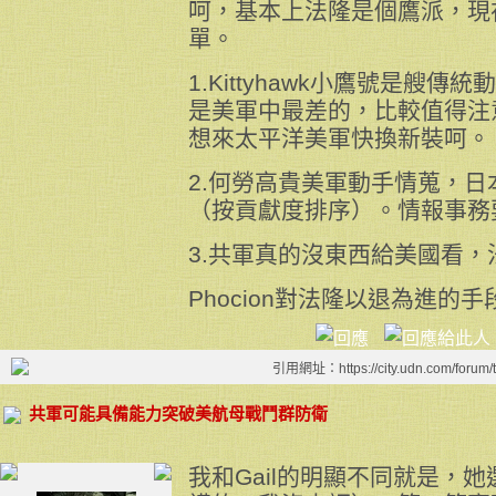
呵，基本上法隆是個鷹派，現
單。
1.Kittyhawk小鷹號是艘
是美軍中最差的，比較值得注
想來太平洋美軍快換新裝呵。
2.何勞高貴美軍動手情蒐，
（按貢獻度排序）。情報事務
3.共軍真的沒東西給美國看，
Phocion對法隆以退為進的
引用網址：https://city.udn.com/forum
共軍可能具備能力突破美航母戰鬥群防衛
我和Gail的明顯不同就是，