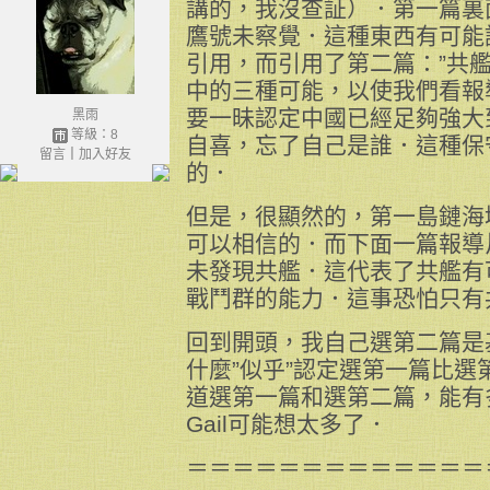
講的，我沒查証）．第一篇裏
鷹號未察覺．這種東西有可能
引用，而引用了第二篇：”共
中的三種可能，以使我們看報
要一昧認定中國已經足夠強大
黑雨
等級：8
自喜，忘了自己是誰．這種保
留言
｜
加入好友
的．
但是，很顯然的，第一島鏈海
可以相信的．而下面一篇報導
未發現共艦．這代表了共艦有
戰鬥群的能力．這事恐怕只有
回到開頭，我自己選第二篇是
什麼”似乎”認定選第一篇比
道選第一篇和選第二篇，能有
Gail可能想太多了．
＝＝＝＝＝＝＝＝＝＝＝＝＝