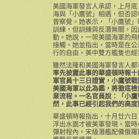
美國海軍發言人承認，上月底
海與「小鷹號」相遇，但否認
曾察覺。她表示，「小鷹號」
訓練，但訓練與反潛無關，因
動。她說，一架美國海軍的飛
接觸。她並指出，當時是在公
行的自由。美中雙方艦隻也經
雖然法隆和美國海軍發言人都
率先披露此事的華盛頓時報十
軍官員十三日證實，小鷹號戰
美國海軍以此為鑑，將徹底檢
業流程。一名官員說：「小鷹
然，此事已經引起我們的高度
華盛頓時報指出，十月廿六日
浮出水面才被美軍發現。當時
彈射程內。宋級潛艦配備俄羅