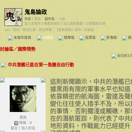
鬼島論政
市長：
黑雨
副市長：
小鯊
加入本城市
｜
推薦本城市
｜
加入我的最愛
｜
訂閱最新文章
udn
／
城市
／
政治社會
／
政治時事
／
【鬼島論政】城市
／討論區／
本城市首頁
討論區
精華區
投票區
影像館
推
討論區
／
國際情勢
看回應文
中共潛艦已能在第一島鏈自由行動
這則新聞顯示，中共的潛艦已
據黑雨有限的軍事水平也知道
依靠精密的航海圖，雷達及聲
變化往往使人措手不及，所以
的事情．否則擱淺或觸礁，那
在的潛航匿踪，則代表了中共
黑雨
等級：8
地形資料，作戰能力已經提升
留言
｜
加入好友