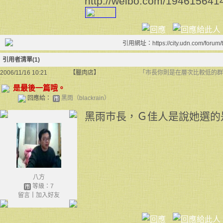
http://weibo.com/19461564
引用網址：https://city.udn.com/forum
引用者清單(1)
2006/11/16 10:21
【臘肉店】
「市長你則是在層次比較低的群眾
是最後一篇哦。
回應給：
黑雨（blackrain）
黑雨巿長，Ｇ佳人是說她選的
八方
等級：7
留言
｜
加入好友