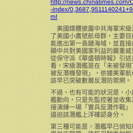
http://news.chinatimes.com
-index/0,3687,9511140241+
ml
美國媒體披露中共海軍宋級
了美國小鷹號航母群，主要目
能進出第一島鏈海域，並直接
顯中共對美國家利益的嚴重威
從保守派《華盛頓時報》引述
看，宋級潛艦是在「未被發現
被反潛機發現」，依據美軍航
該早已突破數層反潛防禦網。
不過，也有可能的狀況是，小
艦動向，只是先監控著並收集
接演練一場「實兵反潛作戰」
逼迫該潛艦上浮確認身分。
第三種可能是，潛艦早已偵知