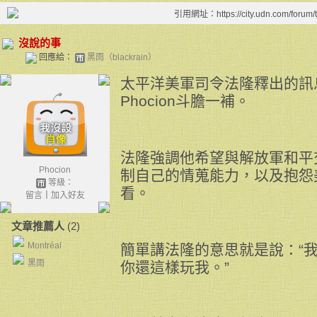
引用網址：https://city.udn.com/forum
沒說的事
回應給：
黑雨（blackrain）
太平洋美軍司令法隆釋出的訊
Phocion斗膽一補。
法隆強調他希望與解放軍和平
Phocion
制自己的情蒐能力，以及抱怨
等級：
看。
留言
｜
加入好友
文章推薦人
(2)
Montréal
簡單講法隆的意思就是說：“
黑雨
你還這樣玩我。”