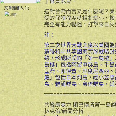
了實質威脅．
文章推薦人
(1)
這對台灣而言又是什麼呢？美
黑雨
受的保護程度就相對變小．換
完全有能力嚇阻，打擊來自於
註：
第二次世界大戰之後以美國為
蘇聯和中共等國家實施戰略封
約，形成所謂的「第一島鏈」
島鏈」包括阿留申群島、千島
臺灣、菲律賓、印度尼西亞、
鏈」包括日本列島，經小笠原
島、雅浦群島、帛琉群島，延
=======================
共艦展實力 顯已摸清第一島
林克倫/新聞分析