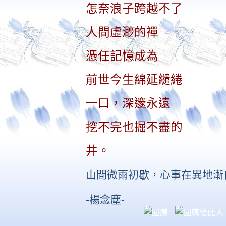
怎奈浪子跨越不了
人間
虛渺的禪
憑任記憶成為
前世今生綿延繾綣
一口，深邃永遠
挖不完也掘不盡的
井。
山間微雨初歇，心事在異地漸
-楊念塵-