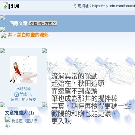
引用網址：https://city.udn.com/forum
回應文章
井。黑白映畫的濃郁
流淌異常的噪動
起始在，秋田這頭
水穎鳴煙
而還望不到盡頭
等級：8
筆也成為那井的攪拌棒
留言
｜
加入好友
其實，期待再攪得更稠一點
微陽的和煦也能更濃、
文章推薦人
(1)
更入味
楊念塵（藍衫行
者）