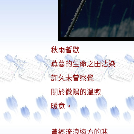
秋雨暫歇
蕪蔓的生命之田沾染
許久未曾察覺
關於微陽的溫煦
暖意。
曾經流浪遠方的我