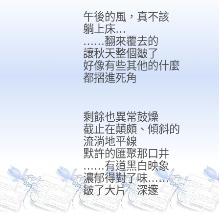
午後的風，真不該
躺上床
…
……
翻來覆去的
讓秋天整個皺了
好像有些其他的什麼
都摺進死角
剩餘也異常鼓燥
截止在顛頗、傾斜的
流淌地平線
默許的匯聚那口井
……
有道黑白映象
濃郁得對了味
……
皺了大片 深邃