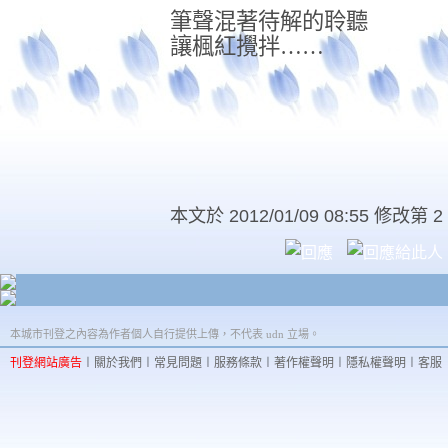
筆聲混著待解的聆聽
讓楓紅攪拌
……
本文於
2012/01/09 08:55 修改第 2
本城市刊登之內容為作者個人自行提供上傳，不代表 udn 立場。
刊登網站廣告
︱
關於我們
︱
常見問題
︱
服務條款
︱
著作權聲明
︱
隱私權聲明
︱
客服