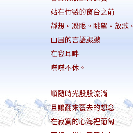
站在竹製的窗台之前
靜想。凝眼。眺望。放歌
山風的言語颸颼
在我耳畔
喋喋不休。
順隨時光殷殷流淌
且讓翻來覆去的想念
在寂寞的心海裡葡匐