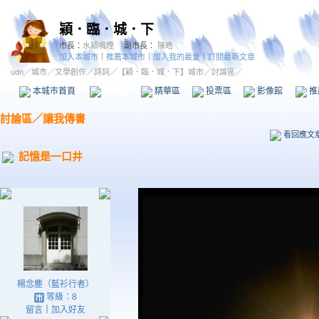
穎．臨．城．下
市長：
水穎鳴煙
副市長：
陳皓
加入本城市
｜
推薦本城市
｜
加入我的最愛
｜
訂閱最新文章
udn
／
城市
／
文學創作
／
詩詞
／
【穎．臨．城．下】城市
／討論區／
本城市首頁
討論區
精華區
投票區
影像館
推
討論區
／
讓我傳書
看回應文
記憶是一口井
楊念塵（藍衫行者）
等級：8
留言
｜
加入好友