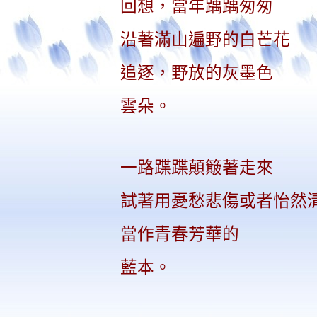
回想，當年踽踽匆匆
沿著滿山遍野的白芒花
追逐，野放的灰墨色
雲朵。
一路蹀蹀顛簸著走來
試著用憂愁悲傷或者怡然
當作青春芳華的
藍本。