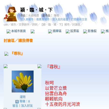
穎．臨．城．下
市長：
水穎鳴煙
副市長：
陳皓
加入本城市
｜
推薦本城市
｜
加入我的最愛
｜
訂閱最新文章
udn
／
城市
／
文學創作
／
詩詞
／
【穎．臨．城．下】城市
／討論區／
本城市首頁
討論區
精華區
投票區
影像館
推
討論區
／
讓我傳書
『尋秋』
『尋秋』
秋呵
以菅芒立槳
拈雲白為舟
濯雨
輕輕航向
等級：8
十五夜的月光河流
留言
｜
加入好友