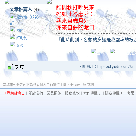
誰問秋打哪兒來
文章推薦人
(4)
她如此答應著：
楊念塵（藍衫行
我來自歲月外
者）
亦來自夢的渡口
陳皓
紅粉豹
『此時此刻，妄想的意識是我靈魂的根
葉莎
引用網址：https://city.udn.com/for
本城市刊登之內容為作者個人自行提供上傳，不代表 udn 立場。
刊登網站廣告
︱
關於我們
︱
常見問題
︱
服務條款
︱
著作權聲明
︱
隱私權聲明
︱
客服