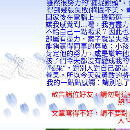
雖然很努力的
"
捕捉鏡頭
"
，
得到幾張失敗
(
構圖不美、
回家後在電腦上一邊篩選一
讓我感覺到…嘿，我有盡力
不給自己一點喝采？因此也
部屬有盡力，案子就是失敗
能夠贏得同事的尊敬；小孩
肯定他的努力，或是讚許他
孩子們今天都沒有變成我的
"
喝采
"
，對別人對自己都是
善果。所以今天就勇敢的將
我的一點點感觸︰請別忘了
敬告諸位好友，請勿對這
熱
"
文章寫得不好，請不要對
人
"