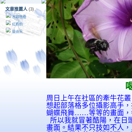
文章推薦人
(3)
水穎鳴煙
紅粉豹
晏由米
周日上午在社區的牽牛花叢
想起部落格多位攝影高手，
蝴蝶飛舞……等等的畫面，
所以我就冒著酷陽，在日頭
畫面。結果不只技如不人，