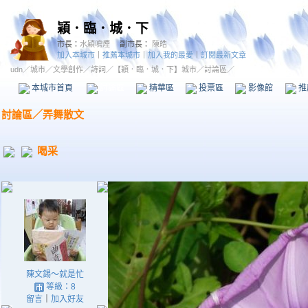
穎．臨．城．下
市長：
水穎鳴煙
副市長：
陳皓
加入本城市
｜
推薦本城市
｜
加入我的最愛
｜
訂閱最新文章
udn
／
城市
／
文學創作
／
詩詞
／
【穎．臨．城．下】城市
／討論區／
本城市首頁
討論區
精華區
投票區
影像館
推
討論區
／
弄舞散文
喝采
陳文錫～就是忙
等級：8
留言
｜
加入好友