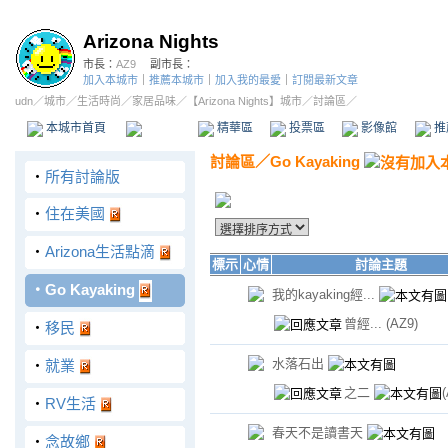
Arizona Nights
市長：
AZ9
副市長：
加入本城市
｜
推薦本城市
｜
加入我的最愛
｜
訂閱最新文章
udn
／
城市
／
生活時尚
／
家居品味
／
【Arizona Nights】城市
／討論區／
本城市首頁
討論區
精華區
投票區
影像館
推
討論區
／
Go Kayaking
‧
所有討論版
‧
住在美國
‧
Arizona生活點滴
標示
心情
討論主題
‧
Go Kayaking
我的kayaking經...
曾經...
(AZ9)
‧
移民
水落石出
‧
就業
之二
‧
RV生活
春天不是讀書天
‧
念故鄉