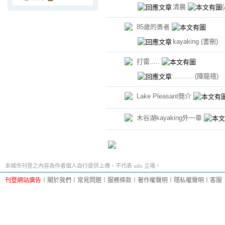
清晨
85歲的勇者
kayaking
(書刪)
打雷.....
..........
(陳龍禧)
Lake Pleasant簡介
木谷湖kayaking外一章
本城市刊登之內容為作者個人自行提供上傳，不代表 udn 立場。
刊登網站廣告
︱
關於我們
︱
常見問題
︱
服務條款
︱
著作權聲明
︱
隱私權聲明
︱
客服