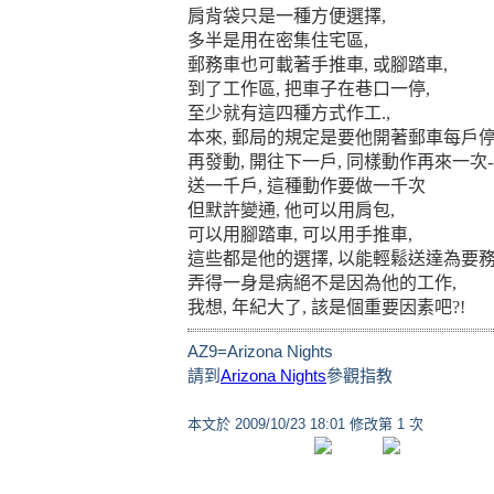
肩背袋只是一種方便選擇
,
多半是用在密集住宅區
,
郵務車也可載著手推車
,
或腳踏車
,
到了工作區
,
把車子在巷口一停
,
至少就有這四種方式作工
.,
本來, 郵局的規定是要他開著郵車每戶
再發動
,
開往下一戶, 同樣動作再來一次--
送一千戶, 這種動作要做一千次
但默許變通
, 他
可以用肩包
,
可以用腳踏車, 可以用手推車,
這些都
是他的選擇
,
以能輕鬆送達為要
弄得一身是病絕不是因為他的工作
,
我想
,
年紀大了
,
該是個重要因素吧
?!
AZ9=Arizona Nights
請到
Arizona Nights
參觀指教
本文於
2009/10/23 18:01 修改第 1 次