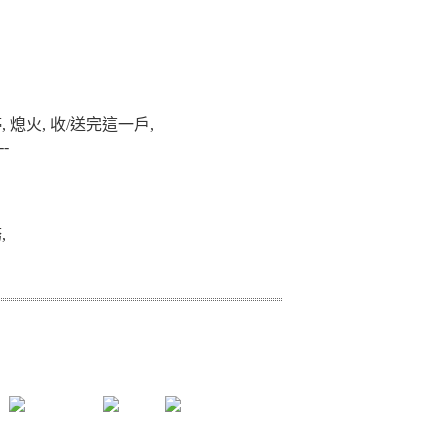
停
,
熄火
, 收/送完這一戶,
-
務
,