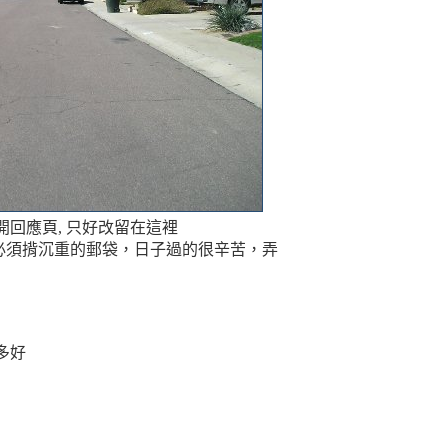
開回應頁, 只好改留在這裡
地也必須揹沉重的郵袋，日子過的很辛苦，弄
多好