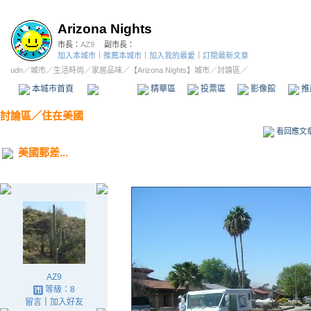
Arizona Nights
市長：
AZ9
副市長：
加入本城市
｜
推薦本城市
｜
加入我的最愛
｜
訂閱最新文章
udn
／
城市
／
生活時尚
／
家居品味
／
【Arizona Nights】城市
／討論區／
本城市首頁
討論區
精華區
投票區
影像館
推
討論區
／
住在美國
看回應文
美國郵差...
AZ9
等級：8
留言
｜
加入好友