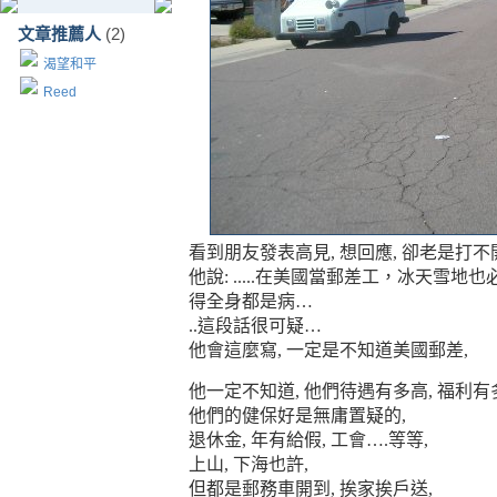
文章推薦人
(2)
渴望和平
Reed
看到朋友發表高見, 想回應, 卻老是打不
他說: .....在美國當郵差工，冰天雪
得全身都是病
…
..
這段話很可疑
…
他
會這麼寫
,
一定是不知道美國郵差
,
他一定不知道
,
他們待遇有多高
,
福利有
他們的健保好是無庸置疑的
,
退休金
,
年有給假
,
工會
….
等等
,
上山
,
下海也許
,
但都是郵務車開到
,
挨家挨戶送
,