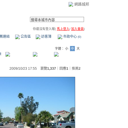
網路城邦
你還沒有登入喔(
馬上登入
/
加入會員
)
薦連結
公告區
訪客簿
市政中心
(0)
字體：
小
中
大
章
2009/10/23 17:55 瀏覽
1,337
｜回應
1
｜
推薦
2