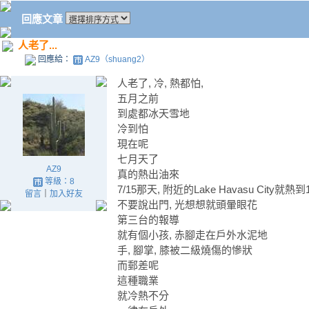
回應文章
人老了...
回應給：
AZ9（shuang2）
人老了, 冷, 熱都怕,
五月之前
到處都冰天雪地
冷到怕
現在呢
七月天了
AZ9
真的熱出油來
等級：8
7/15那天, 附近的Lake Havasu City就熱到
留言
｜
加入好友
不要說出門, 光想想就頭暈眼花
第三台的報導
就有個小孩, 赤腳走在戶外水泥地
手, 腳掌, 膝被二級燒傷的慘狀
而郵差呢
這種職業
就冷熱不分